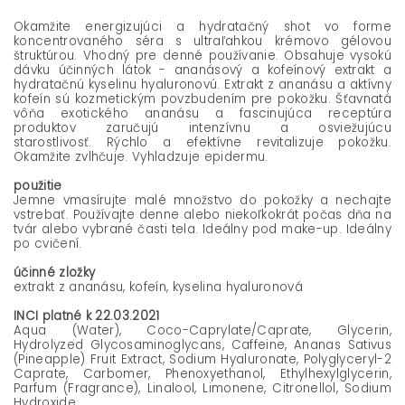
Okamžite energizujúci a hydratačný shot vo forme
koncentrovaného séra s ultraľahkou krémovo gélovou
štruktúrou. Vhodný pre denné používanie. Obsahuje vysokú
dávku účinných látok - ananásový a kofeínový extrakt a
hydratačnú kyselinu hyaluronovú.
Extrakt z ananásu a aktívny
kofeín sú kozmetickým povzbudením pre pokožku. Šťavnatá
vôňa exotického ananásu a fascinujúca receptúra
produktov zaručujú intenzívnu a osviežujúcu
starostlivosť.
Rýchlo a efektívne revitalizuje pokožku.
Okamžite zvlhčuje. Vyhladzuje epidermu.
použitie
Jemne vmasírujte malé množstvo do pokožky a nechajte
vstrebať. Používajte denne alebo niekoľkokrát počas dňa na
tvár alebo vybrané časti tela. Ideálny pod make-up. Ideálny
po cvičení.
účinné zložky
extrakt z ananásu, kofeín, kyselina hyaluronová
INCI platné k 22.03.2021
Aqua (Water), Coco-Caprylate/Caprate, Glycerin,
Hydrolyzed Glycosaminoglycans, Caffeine, Ananas Sativus
(Pineapple) Fruit Extract, Sodium Hyaluronate, Polyglyceryl-2
Caprate, Carbomer, Phenoxyethanol, Ethylhexylglycerin,
Parfum (Fragrance), Linalool, Limonene, Citronellol, Sodium
Hydroxide.