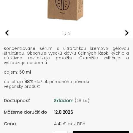
1
z 2
Koncentrované sérum s ultraľahkou krémovo gélovou
štruktúrou. Obsahuje vysokú dávku účinných látok. Rýchlo a
efektívne revitalizuje pokožku. Okamžite zvlhčuje a
vyhladzuje epidermu.
objem:
50 ml
obsahuje
98%
zložiek prírodného pôvodu
vegánsky produkt
Dostupnosť
Skladom
(>5 ks)
Môžeme doručiť do
12.8.2026
Cena
4,41 € bez DPH