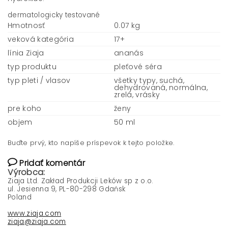
dermatologicky testované
Hmotnosť
0.07 kg
veková kategória
17+
línia Ziaja
ananás
typ produktu
pleťové séra
typ pleti / vlasov
všetky typy, suchá,
dehydrovaná, normálna,
zrelá, vrásky
pre koho
ženy
objem
50 ml
Buďte prvý, kto napíše príspevok k tejto položke.
Pridať komentár
Výrobca:
Ziaja Ltd. Zakład Produkcji Leków sp z o.o.
ul. Jesienna 9, PL-80-298 Gdańsk
Poland
www.ziaja.com
ziaja@ziaja.com