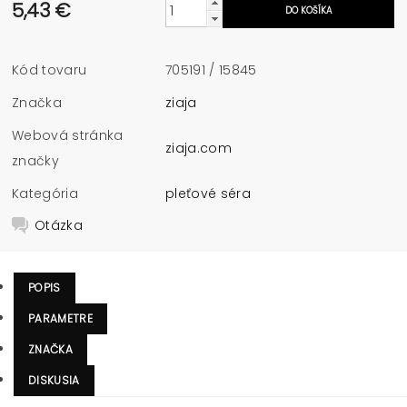
5,43 €
Kód tovaru
705191 / 15845
Značka
ziaja
Webová stránka
ziaja.com
značky
Kategória
pleťové séra
Otázka
POPIS
PARAMETRE
ZNAČKA
DISKUSIA