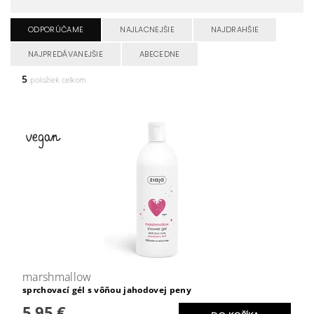
ODPORÚČAME
NAJLACNEJŠIE
NAJDRAHŠIE
NAJPREDÁVANEJŠIE
ABECEDNE
5
položiek celkom
marshmallow
sprchovací gél s vôňou jahodovej peny
5,95 €