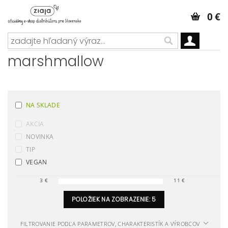
0 €
marshmallow
NA SKLADE
AKCIA
NOVINKA
TIP
VEGAN
3
€
11
€
POLOŽIEK NA ZOBRAZENIE:
5
FILTROVANIE PODĽA PARAMETROV, CHARAKTERISTÍK A VÝROBCOV