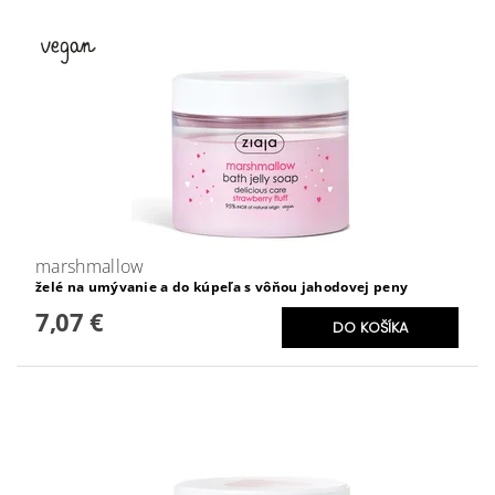
marshmallow
želé na umývanie a do kúpeľa s vôňou jahodovej peny
7,07 €