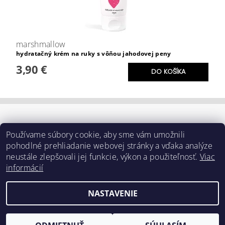
marshmallow
hydratačný krém na ruky s vôňou jahodovej peny
3,90 €
Používame súbory cookie, aby sme vám umožnili
pohodlné prehliadanie webovej stránky a vďaka analýze
neustále zlepšovali jej funkcie, výkon a použiteľnosť.
Viac
informácií
NASTAVENIE
Upraviť nastavenie cookies
2026 ©
e-ziaja.sk
, všetky práva vyhradené
Vytvoril Shoptet