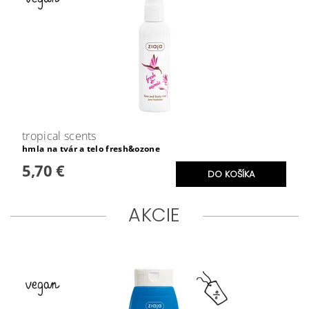
tropical scents
hmla na tvár a telo fresh&ozone
5,70 €
AKCIE