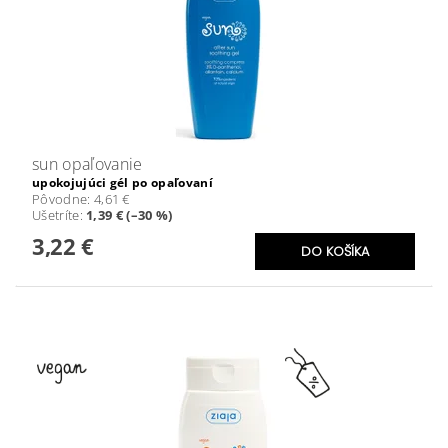
sun opaľovanie
upokojujúci gél po opaľovaní
Pôvodne:
4,61 €
Ušetríte
:
1,39 € (–30 %)
3,22 €