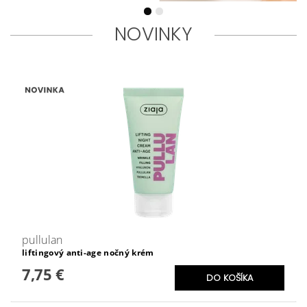
NOVINKY
pullulan
liftingový anti-age nočný krém
7,75 €