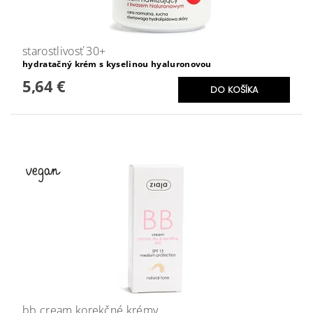
starostlivosť 30+
hydratačný krém s kyselinou hyaluronovou
5,64 €
bb cream korekčné krémy