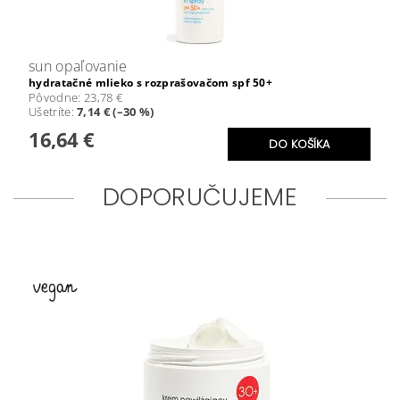
sun opaľovanie
hydratačné mlieko s rozprašovačom spf 50+
Pôvodne:
23,78 €
Ušetríte
:
7,14 € (–30 %)
16,64 €
DOPORUČUJEME