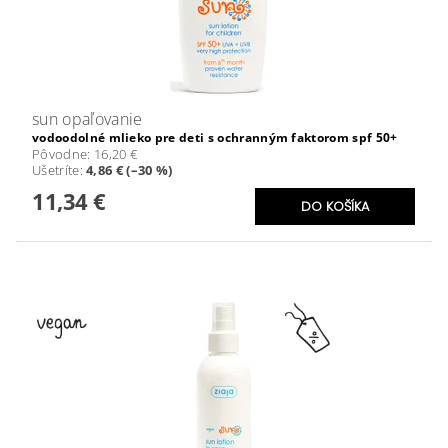
sun opaľovanie
vodoodolné mlieko pre deti s ochranným faktorom spf 50+
Pôvodne:
16,20 €
Ušetríte
:
4,86 € (–30 %)
11,34 €