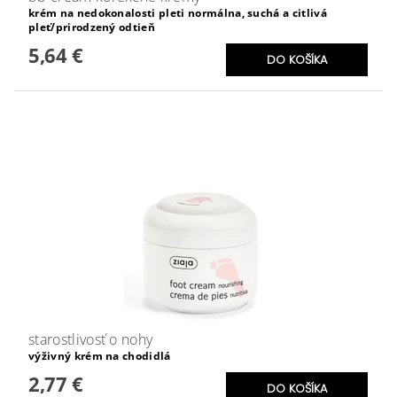
krém na nedokonalosti pleti normálna, suchá a citlivá
pleť/prirodzený odtieň
5,64 €
starostlivosť o nohy
výživný krém na chodidlá
2,77 €