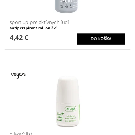
sport up pre aktívnych ľudí
antiperspirant roll on 2v1
4,42 €
olivový list