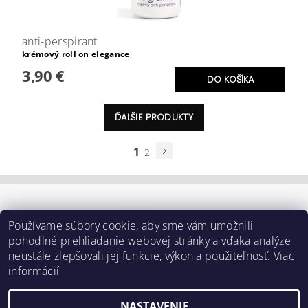
anti-perspirant
krémový roll on elegance
3,90 €
ĎALŠIE PRODUKTY
1
2
Používame súbory cookie, aby sme vám umožnili
pohodlné prehliadanie webovej stránky a vďaka analýze
neustále zlepšovali jej funkcie, výkon a použiteľnosť.
Viac
informácií
NASTAVENIE