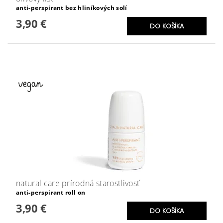
anti-perspirant bez hliníkových solí
3,90 €
natural care prírodná starostlivosť
anti-perspirant roll on
3,90 €