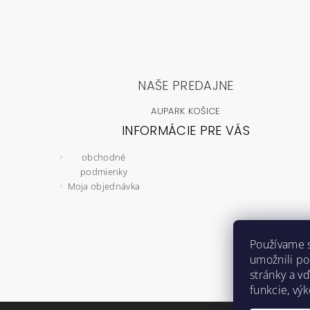
NAŠE PREDAJNE
AUPARK KOŠICE
INFORMÁCIE PRE VÁS
obchodné
podmienky
Moja objednávka
Používame 
umožnili p
stránky a vď
funkcie, vý