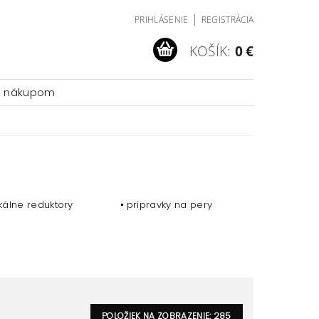
|
PRIHLÁSENIE
REGISTRÁCIA
KOŠÍK:
0 €
a nákupom
kálne reduktory
prípravky na pery
POLOŽIEK NA ZOBRAZENIE:
285