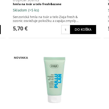
hmla na tvár a telo fresh&ozone
Skladom
(>5 ks)
Senzorická hmla na tvár a telo Ziaja fresh &
ozonic osviežuje pokožku a zapája zmysly...
5,70 €