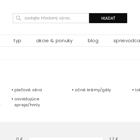
typ
akcie & ponuky
blog
sprievodc
pleťové séra
očné krémy/gély
lo
osviežujúce
y
spreje/hmly
0
€
12
€