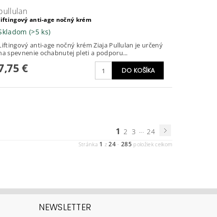
pullulan
liftingový anti-age nočný krém
Skladom
(>5 ks)
Liftingový anti-age nočný krém Ziaja Pullulan je určený
na spevnenie ochabnutej pleti a podporu...
7,75 €
1
...
2
3
24
1
24
285
Stránka
z
-
položiek celkom
NEWSLETTER