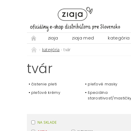
ziaja
ziaja med
kategória
kategória
tvár
tvár
čistenie pleti
pleťové masky
pleťové krémy
špeciálna
starostlivosť/mastičk
NA SKLADE