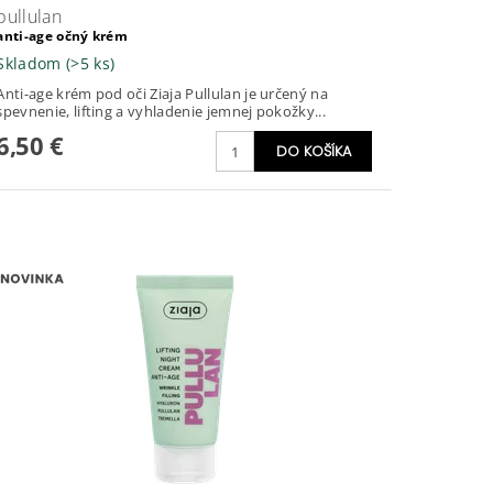
pullulan
anti-age očný krém
Skladom
(>5 ks)
Anti-age krém pod oči Ziaja Pullulan je určený na
spevnenie, lifting a vyhladenie jemnej pokožky...
6,50 €