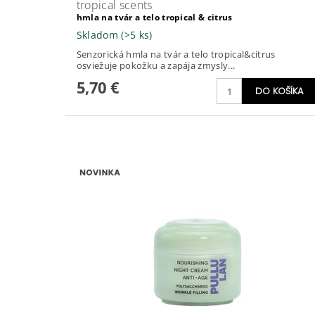
tropical scents
hmla na tvár a telo tropical & citrus
Skladom
(>5 ks)
Senzorická hmla na tvár a telo tropical&citrus
osviežuje pokožku a zapája zmysly...
5,70 €