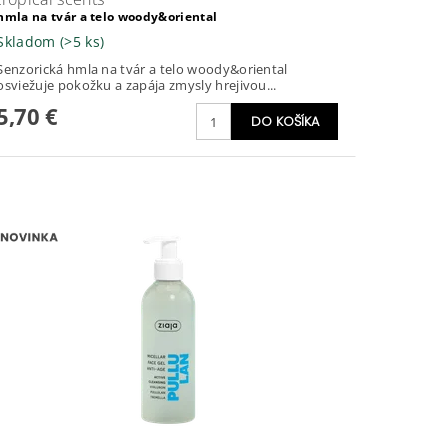
hmla na tvár a telo woody&oriental
Skladom
(>5 ks)
Senzorická hmla na tvár a telo woody&oriental
osviežuje pokožku a zapája zmysly hrejivou...
5,70 €