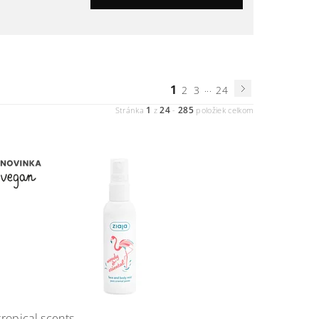
1
...
2
3
24
1
24
285
Stránka
z
-
položiek celkom
tropical scents