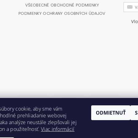
VŠEOBECNÉ OBCHODNÉ PODMIENKY
PODMIENKY OCHRANY OSOBNÝCH ÚDAJOV
Vl
súbory cookie, aby sme vám
ODMIETNUŤ
ohodlné prehliadanie webovej
aka analýze neustále zlepšovali jej
kon a použiteľnosť.
Viac informácií