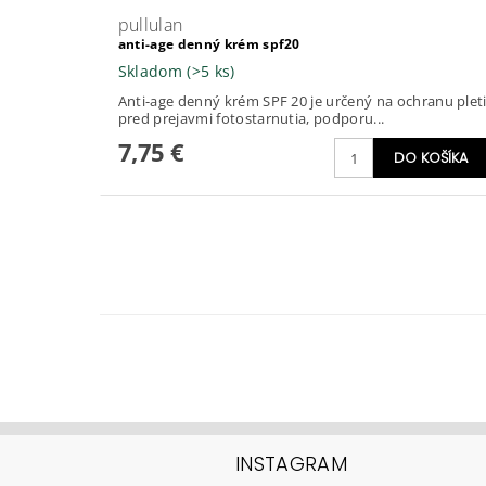
pullulan
anti-age denný krém spf20
Skladom
(>5 ks)
Anti-age denný krém SPF 20 je určený na ochranu plet
pred prejavmi fotostarnutia, podporu...
7,75 €
INSTAGRAM