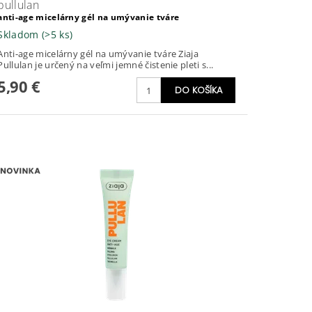
pullulan
anti-age micelárny gél na umývanie tváre
Skladom
(>5 ks)
Anti-age micelárny gél na umývanie tváre Ziaja
Pullulan je určený na veľmi jemné čistenie pleti s...
5,90 €