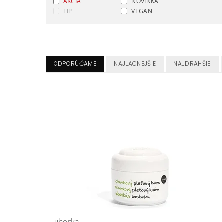
AKCIA
NOVINKA
TIP
VEGAN
ODPORÚČAME
NAJLACNEJŠIE
NAJDRAHŠIE
uhorka