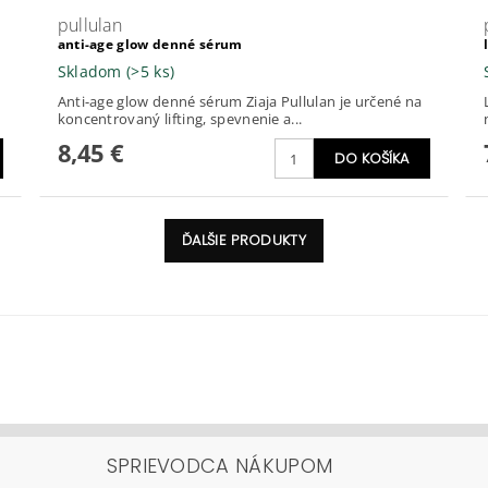
pullulan
anti-age glow denné sérum
Skladom
(>5 ks)
i
Anti-age glow denné sérum Ziaja Pullulan je určené na
koncentrovaný lifting, spevnenie a...
8,45 €
ĎALŠIE PRODUKTY
SPRIEVODCA NÁKUPOM