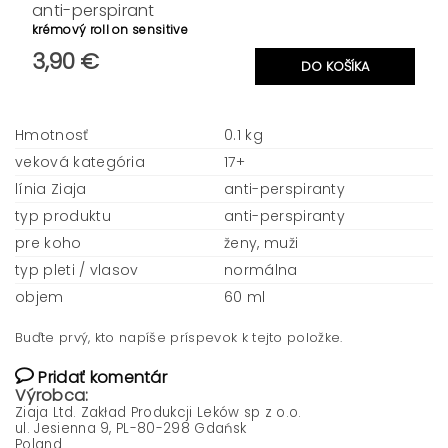
anti-perspirant
krémový roll on sensitive
3,90 €
Hmotnosť
0.1 kg
veková kategória
17+
línia Ziaja
anti-perspiranty
typ produktu
anti-perspiranty
pre koho
ženy, muži
typ pleti / vlasov
normálna
objem
60 ml
Buďte prvý, kto napíše príspevok k tejto položke.
Pridať komentár
Výrobca:
Ziaja Ltd. Zakład Produkcji Leków sp z o.o.
ul. Jesienna 9, PL-80-298 Gdańsk
Poland