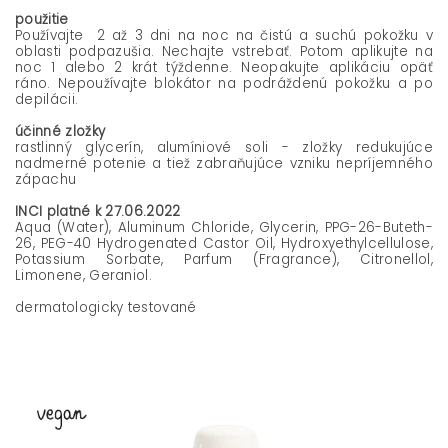
použitie
Používajte 2 až 3 dni na noc na čistú a suchú pokožku v
oblasti podpazušia. Nechajte vstrebať. Potom aplikujte na
noc 1 alebo 2 krát týždenne. Neopakujte aplikáciu opäť
ráno. Nepoužívajte blokátor na podráždenú pokožku a po
depilácii.
účinné zložky
rastlinný glycerín, alumíniové soli - zložky redukujúce
nadmerné potenie a tiež zabraňujúce vzniku nepríjemného
zápachu
INCI platné k 27.06.2022
Aqua (Water), Aluminum Chloride, Glycerin, PPG-26-Buteth-
26, PEG-40 Hydrogenated Castor Oil, Hydroxyethylcellulose,
Potassium Sorbate, Parfum (Fragrance), Citronellol,
Limonene, Geraniol.
dermatologicky testované