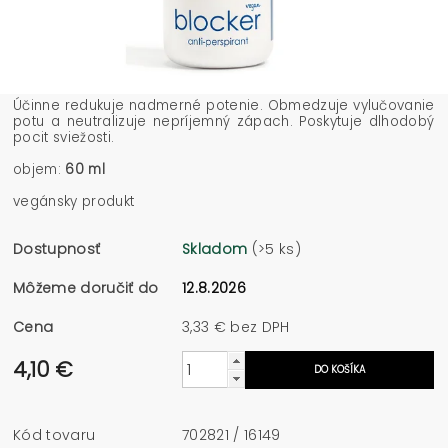
Účinne redukuje nadmerné potenie. Obmedzuje vylučovanie
potu a neutralizuje nepríjemný zápach. Poskytuje dlhodobý
pocit sviežosti.
objem:
60 ml
vegánsky produkt
Dostupnosť
Skladom
(>5 ks)
Môžeme doručiť do
12.8.2026
Cena
3,33 € bez DPH
4,10 €
Kód tovaru
702821 / 16149