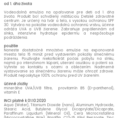
od 1. dňa života
Vodeodolná emulzia na opaľovanie pre deti od 1. dňa
života. Produkt bol schválený inštitúciou Detské zdravotné
centrum. Je určený na tvár a telo, s vysokou ochranou SPF
30. Vytvára na pokožke vodeodolnú ochrannú vrstvu, účinne
odráža UVA a UVB žiarenie. Zabraňuje popáleninám od
slnka, intenzívne hydratuje epidermu a nespôsobuje
podráždenia.
použitie
Naneste dostatočné množstvo emulzie na exponované
miesta tela 15 minút pred vystavením pokožky slnečnému
žiareniu. Používajte niekoľkokrát počas pobytu na slnku,
najmä po intenzívnom kúpaní, utieraní osuškou a potení sa.
Vyhnite sa kontaktu s očami a oblečením. Nadmerné
vystavovanie sa slnečnému žiareniu môže ohroziť zdravie.
Produkt neposkytuje 100% ochranu pred UV žiarením.
účinné zložky
minerálne UVA/UVB filtre, provitamín B5 (D-panthenol),
vitamín E
INCI platné k 01.10.2020
Aqua (Water), Titanium Dioxide (nano), Aluminum Hydroxide,
Stearic Acid, Butylene Glycol Dicaprylate/Dicaprate,
Paraffinum Liquidum (Mineral Oil), Cera Microcristallina
(Microcrystalline Wax), Paraffin, C12-15 Alkyl Benzoate, Zinc