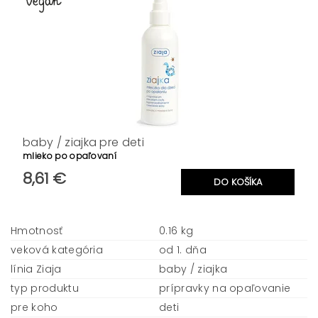
baby / ziajka pre deti
mlieko po opaľovaní
8,61 €
Hmotnosť
0.16 kg
veková kategória
od 1. dňa
línia Ziaja
baby / ziajka
typ produktu
prípravky na opaľovanie
pre koho
deti