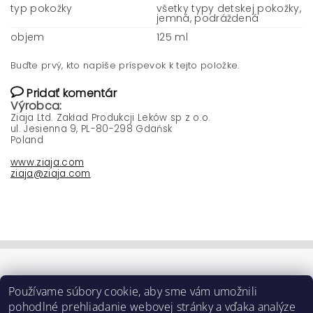
typ pokožky
všetky typy detskej pokožky,
jemná, podráždená
objem
125 ml
Buďte prvý, kto napíše príspevok k tejto položke.
Pridať komentár
Výrobca:
Ziaja Ltd. Zakład Produkcji Leków sp z o.o.
ul. Jesienna 9, PL-80-298 Gdańsk
Poland
www.ziaja.com
ziaja@ziaja.com
Používame súbory cookie, aby sme vám umožnili
pohodlné prehliadanie webovej stránky a vďaka analýze