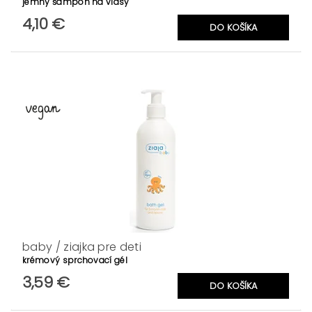
jemný šampón na vlasy
4,10 €
baby / ziajka pre deti
krémový sprchovací gél
3,59 €