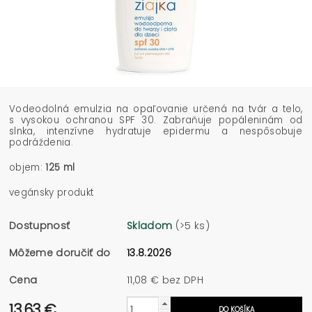
Vodeodolná emulzia na opaľovanie určená na tvár a telo,
s vysokou ochranou SPF 30. Zabraňuje popáleninám od
slnka, intenzívne hydratuje epidermu a nespôsobuje
podráždenia.
objem:
125 ml
vegánsky produkt
Dostupnosť
Skladom
(>5 ks)
Môžeme doručiť do
13.8.2026
Cena
11,08 € bez DPH
13,63 €