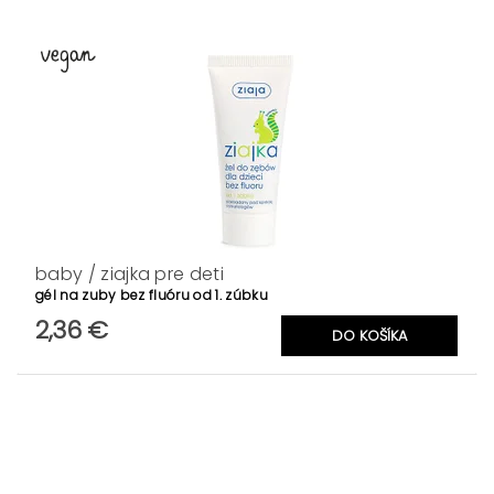
baby / ziajka pre deti
gél na zuby bez fluóru od 1. zúbku
2,36 €