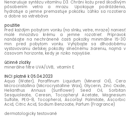
Nenarušuje syntézu vitamínu D3. Chráni kožu pred škodlivým
pôsobením vetra a mrazu. Upokojuje podráždenia,
hydratuje a jemne premasťuje pokožku. Ľahko sa rozotiera
a dobre sa vstrebáva
použitie
Pred každým pobytom vonku (na slnku, vetre, mraze) naniesť
malé množstvo krému a jemne rozotrieť. Prípravok
nanášajte na nechránené časti pokožky minimálne 15-30
min. pred pobytom vonku. Vyhýbajte sa dlhodobému
vystavovaniu detskej pokožky slnečnému žiareniu, najmä v
časovom horizonte, kedy je riziko najvyššie.
účinné zložky
minerálne filtre UVA/UVB, vitamín E
INCI platné k 05.04.2023
Aqua (Water), Paraffinum Liquidum (Mineral Oil), Cera
Microcristallina (Microcrystalline Wax), Glycerin, Zinc Oxide,
Helianthus Annuus (Sunflower) Seed Oil, Sorbitan
Sesquioleate, Ceresin, Tocopheryl Acetate, Magnesium
Sulfate, PEG-8, Tocopherol, Ascorbyl Palmitate, Ascorbic
Acid, Citric Acid, Sodium Benzoate, Parfum (Fragrance)
dermatologicky testované