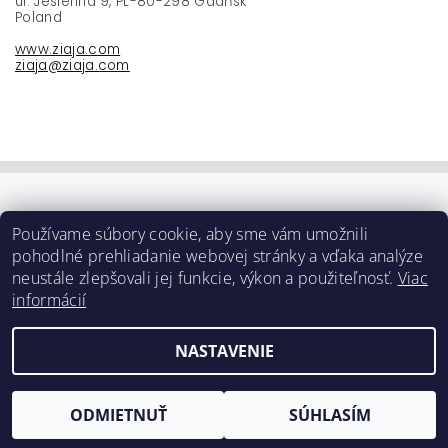
ul. Jesienna 9, PL-80-298 Gdańsk
Poland
www.ziaja.com
ziaja@ziaja.com
Používame súbory cookie, aby sme vám umožnili
pohodlné prehliadanie webovej stránky a vďaka analýze
neustále zlepšovali jej funkcie, výkon a použiteľnosť.
Viac
informácií
NASTAVENIE
Upraviť nastavenie cookies
2026 ©
e-ziaja.sk
, všetky práva vyhradené
Vytvoril Shoptet
ODMIETNUŤ
SÚHLASÍM