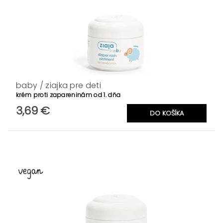
baby / ziajka pre deti
krém proti zapareninám od 1. dňa
3,69 €