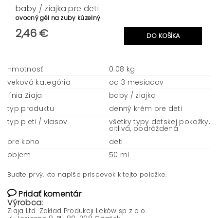
baby / ziajka pre deti
ovocný gél na zuby kúzelný
2,46 €
Hmotnosť
0.08 kg
veková kategória
od 3 mesiacov
línia Ziaja
baby / ziajka
typ produktu
denný krém pre deti
typ pleti / vlasov
všetky typy detskej pokožky,
citlivá, podráždená
pre koho
deti
objem
50 ml
Buďte prvý, kto napíše príspevok k tejto položke.
Pridať komentár
Výrobca:
Ziaja Ltd. Zakład Produkcji Leków sp z o.o.