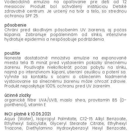
Vodeodolná emulzia na opaľovanie pre deti od 12
mesiacov. Produkt bol schválený inštitúciou Detské
zdravotné centrum. Je určený na tvár a telo, so strednou
ochranou SPF 25.
pôsobenie
Chráni pred škodlivým pôsobením UV žiarenia, aj počas
kúpania. Zabraňuje popáleninám od slnka, intenzívne
hydratuje epidermis a nespôsobuje podráždenia.
použitie
Naneste dostatočné množstvo emulzie na exponované
miesta tela 15 minút pred vystavením pokožky slnečnému
žiareniu. Používajte niekoľkokrát počas pobytu na slnku,
najmä po intenzívnom kúpaní, utieraní osuškou a potení sa.
Vyhnite sa kontaktu s očami a oblečením. Nadmerné
vystavovanie sa slnečnému žiareniu môže ohroziť zdravie.
Produkt neposkytuje 100% ochranu pred UV žiarením.
účinné zložky
organické filtre UVA/UVB, maslo shea, provitamín B5 (D-
panthenol), vitamín E
INCI platné k 10.05.2021
Aqua (Water), Isopropyl Palmitate, C12-15 Alkyl Benzoate,
Ethylhexyl Salicylate, Glyceryl Stearate Citrate, Ethylhexyl
Triazone, Diethylamino Hydroxybenzoyl Hexyl Benzoate,