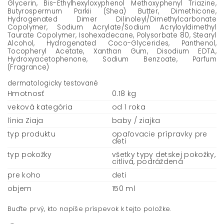
Glycerin, Bis-Ethylhexyloxyphenol Methoxyphenyl Triazine,
Butyrospermum Parkii (Shea) Butter, Dimethicone,
Hydrogenated Dimer Dilinoleyl/Dimethylcarbonate
Copolymer, Sodium Acrylate/Sodium Acryloyldimethyl
Taurate Copolymer, Isohexadecane, Polysorbate 80, Stearyl
Alcohol, Hydrogenated Coco-Glycerides, Panthenol,
Tocopheryl Acetate, Xanthan Gum, Disodium EDTA,
Hydroxyacetophenone, Sodium Benzoate, Parfum
(Fragrance)
dermatologicky testované
Hmotnosť
0.18 kg
veková kategória
od 1 roka
línia Ziaja
baby / ziajka
typ produktu
opaľovacie prípravky pre
deti
typ pokožky
všetky typy detskej pokožky,
citlivá, podráždená
pre koho
deti
objem
150 ml
Buďte prvý, kto napíše príspevok k tejto položke.