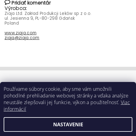
Pridať komentár
Výrobca:
Ziaja Ltd. Zakład Produkcji Leków sp z o.o.
ul. Jesienna 9, PL-80-298 Gdańsk
Poland
www.ziaja.com
ziaja@ziaja.com
Používame súbory cookie, aby sme vám umožnili
pohodlné prehliadanie webovej stránky a vďaka analýze
neustále zlepšovali jej funkcie, výkon a použiteľnosť.
Viac
informácií
NASTAVENIE
Upraviť nastavenie cookies
2026 ©
e-ziaja.sk
, všetky práva vyhradené