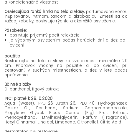
a kondicionačné vlastnosti.
Osviežujúca ľahká hmla na telo a vlasy
, parfumovaná vôňou
inšpirovanou rytmom, tancom a akrobaciou. Zmestí sa do
každej kabelky, poskytuje rýchle a okamžité osvieženie.
Pôsobenie:
poskytuje príjemný pocit relaxácie
je výborným osviežením počas horúcich dní a tiež po
cvičení
použitie
Nastriekajte na telo a vlasy zo vzdialenosti minimálne 20
cm. Prípravok vhodný na použitie aj po cvičení, pri
cestovaní, v suchých miestnostiach, a tiež v lete počas
opaľovania.
účinné zložky
D-panthenol, figový extrakt
INCI platné k 28.10.2020
Aqua (Water), PPG-26-Buteth-26, PEG-40 Hydrogenated
Castor Oil, Panthenol, Sodium Cocoamphoacetate,
Propylene Glycol, Ficus Carica (Fig) Fruit Extract,
Phenoxyethanol, Ethylhexylglycerin, Parfum (Fragrance),
Hexyl Cinnamal, Linalool, Limonene, Citronellol, Citric Acid
dermatologicky testované