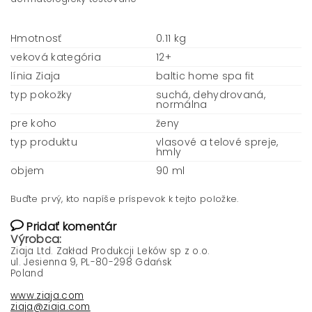
Hmotnosť
0.11 kg
veková kategória
12+
línia Ziaja
baltic home spa fit
typ pokožky
suchá, dehydrovaná,
normálna
pre koho
ženy
typ produktu
vlasové a telové spreje,
hmly
objem
90 ml
Buďte prvý, kto napíše príspevok k tejto položke.
Pridať komentár
Výrobca:
Ziaja Ltd. Zakład Produkcji Leków sp z o.o.
ul. Jesienna 9, PL-80-298 Gdańsk
Poland
www.ziaja.com
ziaja@ziaja.com