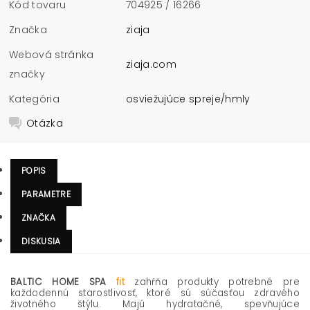
Kód tovaru
704925 / 16266
Značka
ziaja
Webová stránka
ziaja.com
značky
Kategória
osviežujúce spreje/hmly
Otázka
POPIS
PARAMETRE
ZNAČKA
DISKUSIA
BALTIC HOME SPA
fit
zahŕňa produkty potrebné pre
každodennú starostlivosť, ktoré sú súčasťou zdravého
životného štýlu. Majú hydratačné, spevňujúce