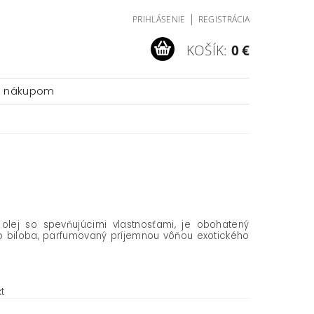
|
PRIHLÁSENIE
REGISTRÁCIA
KOŠÍK:
0 €
a nákupom
olej so spevňujúcimi vlastnosťami, je obohatený
o biloba, parfumovaný príjemnou vôňou exotického
t