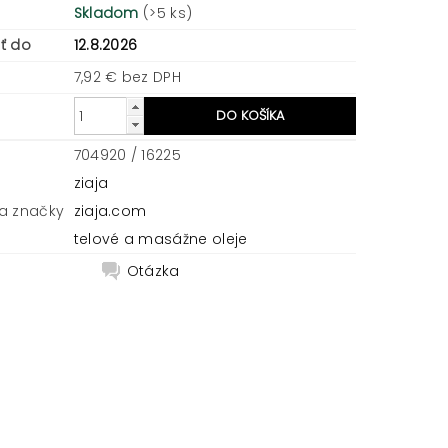
Skladom
(>5 ks)
ť do
12.8.2026
7,92 € bez DPH
704920 / 16225
ziaja
a značky
ziaja.com
telové a masážne oleje
Otázka