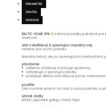
PARAMETRE
ZNAČKA
DISKUSIA
BALTIC HOME SPA
fit
zahŕňa produkty potrebné pre k
vlastnosti.
anti-celulitídový & spevňujúci masážny olej
riešenie pre suchú pokožku
Masážny telový olej so spevňujúcimi vlastnosťami
pôsobenie
viditeľne zmäkčuje a tonizuje epidermu
vyhladzuje a spevňuje pokožku
poskytuje aktívnu starostlivosť počas masírovani
použitie
Olej rozotrite priamo na čistú a suchú pokožku a j
účinné zložky
kofeín, japonské ginkgo, maslo illipe