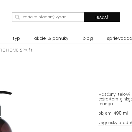
typ
akcie & ponuky
blog
sprievodc
TIC HOME SPA fit
Masážny telový 
extraktom ginkg
manga.
objem:
490 ml
vegánsky produk