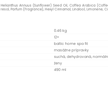
 Helianthus Annuus (Sunflower) Seed Oil, Coffea Arabica (Coffe
esol, Parfum (Fragrance), Hexyl Cinnamal, Linalool, Limonene, Cit
0.46 kg
12+
baltic home spa fit
masážne prípravky
suchá, dehydrovaná, normál
ženy
490 ml