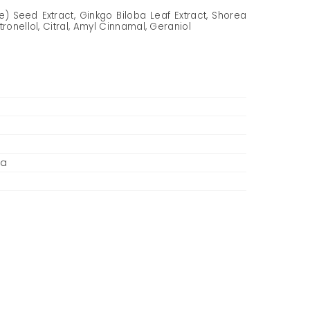
e) Seed Extract, Ginkgo Biloba Leaf Extract, Shorea
ronellol, Citral, Amyl Cinnamal, Geraniol
na