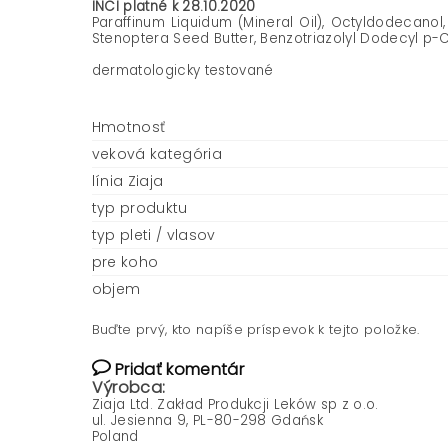
INCI platné k 28.10.2020
Paraffinum Liquidum (Mineral Oil), Octyldodecanol,
Stenoptera Seed Butter, Benzotriazolyl Dodecyl p-Cr
dermatologicky testované
Hmotnosť
veková kategória
línia Ziaja
typ produktu
typ pleti / vlasov
pre koho
objem
Buďte prvý, kto napíše príspevok k tejto položke.
Pridať komentár
Výrobca:
Ziaja Ltd. Zakład Produkcji Leków sp z o.o.
ul. Jesienna 9, PL-80-298 Gdańsk
Poland