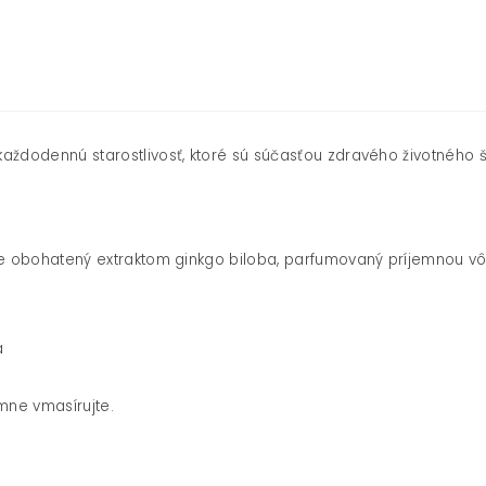
aždodennú starostlivosť, ktoré sú súčasťou zdravého životného 
, je obohatený extraktom ginkgo biloba, parfumovaný príjemnou 
a
emne vmasírujte.