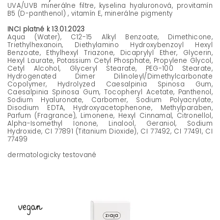
UVA/UVB minerálne filtre, kyselina hyaluronová, provitamín
B5 (D-panthenol) , vitamín E, minerálne pigmenty
INCI platné k 13.01.2023
Aqua (Water), C12-15 Alkyl Benzoate, Dimethicone,
Triethylhexanoin, Diethylamino Hydroxybenzoyl Hexyl
Benzoate, Ethylhexyl Triazone, Dicaprylyl Ether, Glycerin,
Hexyl Laurate, Potassium Cetyl Phosphate, Propylene Glycol,
Cetyl Alcohol, Glyceryl Stearate, PEG-100 Stearate,
Hydrogenated Dimer Dilinoleyl/Dimethylcarbonate
Copolymer, Hydrolyzed Caesalpinia Spinosa Gum,
Caesalpinia Spinosa Gum, Tocopheryl Acetate, Panthenol,
Sodium Hyaluronate, Carbomer, Sodium Polyacrylate,
Disodium EDTA, Hydroxyacetophenone, Methylparaben,
Parfum (Fragrance), Limonene, Hexyl Cinnamal, Citronellol,
Alpha-Isomethyl Ionone, Linalool, Geraniol, Sodium
Hydroxide, CI 77891 (Titanium Dioxide), CI 77492, CI 77491, CI
77499
dermatologicky testované