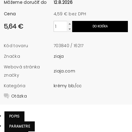
Môžeme doručiť do
12.8.2026
Cena
4,59 € bez DPH
5,64 €
Kód tovaru
703840 / 16217
Značka
ziaja
Webová stránka
ziaja.com
značky
Kategória
krémy bb/cc
Otázka
POPIS
PARAMETRE