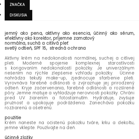
ZNAČKA
DISKUSIA
jemný ako pena, aktívny ako esencia, účinný ako sérum,
efektívny ako korektor, príjemne zamatový
normálna, suchá a citlivá pleť
svetlý odtieň, SPF 15, stredná ochrana
Aktívny krém na nedokonalosti normálnej, suchej a citlivej
pleti. Moderné spojenie komplexnej starostlivosti
s korigovaním nedokonalostí pokožky. Je univerzálnym
riešením na rýchle zlepšenie vzhľadu pokožky. Účinne
nahrádza tekutý make-up, zjednocuje sfarbenie pleti.
Vyrovnáva farebné odlišnosti a zvýrazňuje jej prirodzený
odtieň. Kryje začervenania, farebné odlišnosti a rozšírené
póry. Jemne matuje a vyhladzuje nerovnosti pokožky. Chráni
pred UV žiarením a fotostarnutím. Hydratuje, zvyšuje
pružnosť a upokojuje podráždenia. Zanecháva pokožku
rozžiarenú a ošetrenú.
použitie
Krém naneste na očistenú pokožku tváre, krku a dekoltu,
jemne vklepte. Používajte na deň.
účinné zložky