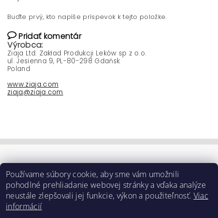
Buďte prvý, kto napíše príspevok k tejto položke.
Pridať komentár
Výrobca:
Ziaja Ltd. Zakład Produkcji Leków sp z o.o.
ul. Jesienna 9, PL-80-298 Gdańsk
Poland
www.ziaja.com
ziaja@ziaja.com
Používame súbory cookie, aby sme vám umožnili
pohodlné prehliadanie webovej stránky a vďaka analýze
neustále zlepšovali jej funkcie, výkon a použiteľnosť.
Viac
informácií