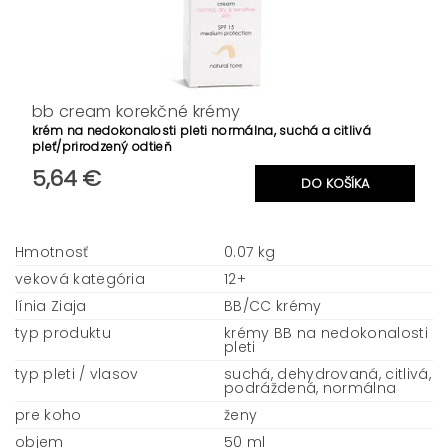
bb cream korekčné krémy
krém na nedokonalosti pleti normálna, suchá a citlivá
pleť/prirodzený odtieň
5,64 €
Hmotnosť
0.07 kg
veková kategória
12+
línia Ziaja
BB/CC krémy
typ produktu
krémy BB na nedokonalosti
pleti
typ pleti / vlasov
suchá, dehydrovaná, citlivá,
podráždená, normálna
pre koho
ženy
objem
50 ml