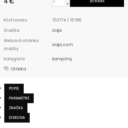
4 €
Kód tovaru
702774 / 15796
Značka
ziaja
Webová stránka
ziaja.com
značky
Kategória
šampóny
Otázka
POPIS
PARAMETRE
ZNAČKA
DISKUSIA