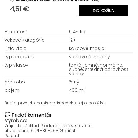
4,51 €
Hmotnosť
0.45 kg
veková kategória
12+
línia Ziaja
kakaové maslo
typ produktu
vlasové šampóny
typ vlasov
tenké, jemné, normálne,
suché, stredná pórovitosť
vlasov
pre koho
ženy
objem
400 ml
Buďte prvý, kto napíše príspevok k tejto položke.
Pridať komentár
Výrobca:
Ziaja Ltd. Zakład Produkcji Leków sp z o.o.
ul. Jesienna 9, PL-80-298 Gdańsk
Poland