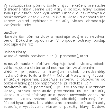
Vyhladzujúci šampón na časté umývanie určený pre suché
a zničené vlasy. Jemne čistí vlasy a pokožku hlavy. Účinne
zvlhčuje a chráni pred vysušením. Obnovuje lesk matných a
poškodených vlasov. Zlepšuje kvalitu vlasov a obnovuje ich
zdravý vzhľad. Vyhladením štruktúry vlasov obmedzuje
vymývanie farby.
použitie
Naneste šampón na vlasy a masírujte pokým sa nevytvorí
pena. Dôkladne opláchnite. V prípade potreby postup
opakujte ešte raz.
účinné zložky
kakaové maslo, provitamín B5 (D-panthenol), urea
kakaové maslo
- efektívne zlepšuje kvalitu vlasov, pôsobí
vyhladzujúco a chráni pred nadmerným vysušovaním
urea
- je jednou z hlavných zložiek prirodzeného
hydratačného faktora (NMF - Natural Moisturising Factor),
zmäkčuje epidermu, zabraňuje svrbeniu a olupovaniu sa
pokožky hlavy, pôsobí nápomocne pri redukcii lupín
provitamín B5
(D-panthenol) - je úzko spojený s keratínom
vlasov, proces preniknutia provitamínu B5 do štruktúry
vlasov je veľmi efektívny, už aj počas umývania vlasov. Na
povrchu vlasov vytvára tenký, elastický ochranný film.
Pôsobí hydratačne, bez ohľadu na atmosferické podmienky
zabraňuje vysušovaniu vlasov a pokožky hlavy. Dodáva