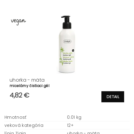
uhorka - mäta
micelárny čistiaci gél
4,82 €
DETAIL
Hmotnosť
0.01 kg
veková kategória
12+
línia Ziaja
uhorka - mäta