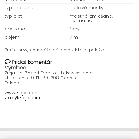
typ produktu
pleťové masky
typ pleti
mastná, zmiešaná,
normálna
pre koho
ženy
objem
7 ml
Buďte prvý, kto napíše príspevok k tejto položke.
Pridať komentár
Výrobca:
Ziaja Ltd. Zakład Produkcji Leków sp z o.o.
ul. Jesienna 9, PL-80-298 Gdańsk
Poland
www.ziaja.com
ziaja@ziaja.com