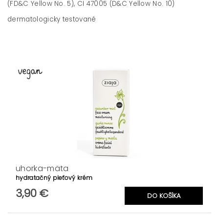
(FD&C Yellow No. 5), CI 47005 (D&C Yellow No. 10)
dermatologicky testované
uhorka-mäta
hydratačný pleťový krém
3,90 €