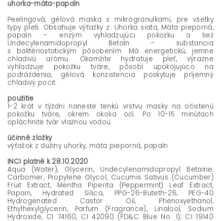
uhorka-mäta-papaín
Peelingová, gélová maska s mikrogranulkami, pre všetky
typy pleti. Obsahuje výťažky z: Uhorka siata, Mäta pieporná,
papaín – enzým vyhladzujúci pokožku a tiež
Undecylenamidopropyl Betaín – substancia
s baktériostatickým pôsobením. Má energetickú, jemne
chladivú arómu. Okamžite hydratuje pleť, výrazne
vyhladzuje pokožku tváre, pôsobí upokojujúco na
podráždenia, gélová konzistencia poskytuje príjemný
chladivý pocit.
použitie
1-2 krát v týždni naneste tenkú vrstvu masky na očistenú
pokožku tváre, okrem okolia očí. Po 10-15 minútach
opláchnite tvár vlažnou vodou.
účinné zložky
výťažok z dužiny uhorky, mäta pieporná, papaín
INCI platné k 28.10.2020
Aqua (Water), Glycerin, Undecylenamidopropyl Betaine,
Carbomer, Propylene Glycol, Cucumis Sativus (Cucumber)
Fruit Extract, Mentha Piperita (Peppermint) Leaf Extract,
Papain, Hydrated Silica, PPG-26-Buteth-26, PEG-40
Hydrogenated Castor Oil, Phenoxyethanol,
Ethylhexylglycerin, Parfum (Fragrance), Linalool, Sodium
Hydroxide, CI 74160, CI 42090 (FD&C Blue No. 1), CI 19140