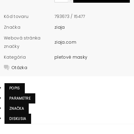
Kód tovaru
793673 / 15477
Značka
ziaja
Webová stránka
ziaja.com
značky
Kategória
pleťové masky
Otázka
POPIS
PARAMETRE
ZNAČKA
DISKUSIA