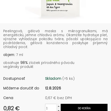
Peelingová, gélová maska s mikrogranulkami, má
energetickú, jemne chladivú arómu. Okamžite hydratuje pleť,
výrazne vyhladzuje pokožku tváre, pôsobí upokojujúco na
podráždenia, gélová konzistencia poskytuje príjemný
chladivý pocit.
objem:
7 ml
obsahuje
98%
zložiek prírodného pôvodu
vegánsky produkt
Dostupnosť
Skladom
(>5 ks)
Môžeme doručiť do
12.8.2026
Cena
0,67 € bez DPH
0,82 €