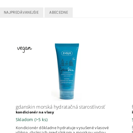
NAJPREDÁVANEJŠIE
ABECEDNE
gdanskin morská hydratačná starostlivosť
kondicionér na vlasy
Skladom
(>5 ks)
Kondicionér dôkladne hydratuje vysušené vlasové
vlákna, chráni ich pred slnkom a morskou vodou,...