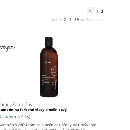
2
1
2
2
19
Stránka
z
-
položiek celkom
family šampóny
šampón na farbené vlasy slnečnicový
Skladom
(>5 ks)
Šampón s výťažkom zo slnečnice určený na umývanie
farbených vlasov. Jemne umýva a ošetruje vlasy,...