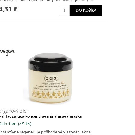
4,31 €
argánový olej
vyhladzujúca koncentrovaná vlasová maska
Skladom
(>5 ks)
Intenzívne regeneruje poškodené vlasové vlákna.