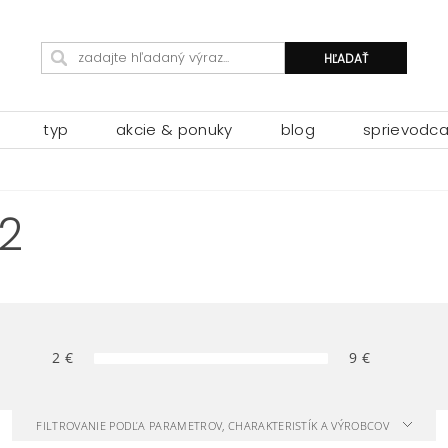
typ
akcie & ponuky
blog
sprievodc
 2
2
€
9
€
FILTROVANIE PODĽA PARAMETROV, CHARAKTERISTÍK A VÝROBCOV