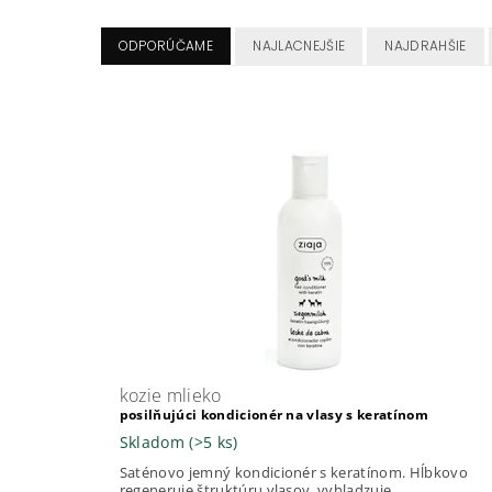
ODPORÚČAME
NAJLACNEJŠIE
NAJDRAHŠIE
kozie mlieko
posilňujúci kondicionér na vlasy s keratínom
Skladom
(>5 ks)
Saténovo jemný kondicionér s keratínom. Hĺbkovo
regeneruje štruktúru vlasov, vyhladzuje,...