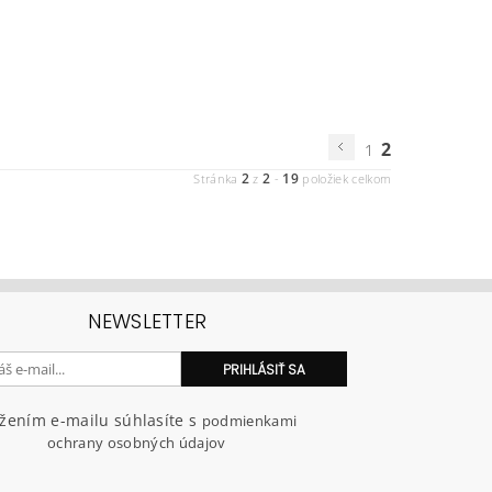
2
1
2
2
19
Stránka
z
-
položiek celkom
NEWSLETTER
ožením e-mailu súhlasíte s
podmienkami
ochrany osobných údajov