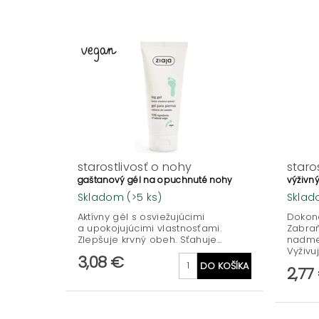
starostlivosť o nohy
staro
gaštanový gél na opuchnuté nohy
výživn
Skladom
(>5 ks)
Skla
Aktívny gél s osviežujúcimi
Dokona
a upokojujúcimi vlastnosťami.
Zabraň
Zlepšuje krvný obeh. Sťahuje...
nadmer
Vyživuj
3,08 €
2,77