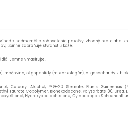
ípade nadmerného rohovatenia pokožky, vhodný pre diabetikov.
v, účinne zabraňuje stvrdnutiu kože.
idlá. Jemne vmasírujte.
vá), močovina, oligopeptidy (mikro-kolagén), oligosacharidy z bi
ol, Cetearyl Alcohol, PEG-20 Stearate, Elaeis Guineensis (Pa
yl Taurate Copolymer, Isohexadecane, Polysorbate 80, Urea, Lecith
enoxyethanol, Hydroxyacetophenone, Cymbopogon Schoenanthus Oil,