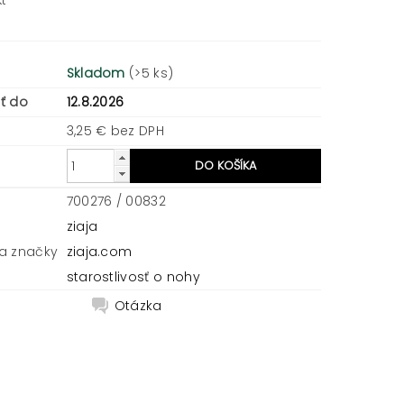
t
Skladom
(>5 ks)
ť do
12.8.2026
3,25 € bez DPH
700276 / 00832
ziaja
a značky
ziaja.com
starostlivosť o nohy
Otázka