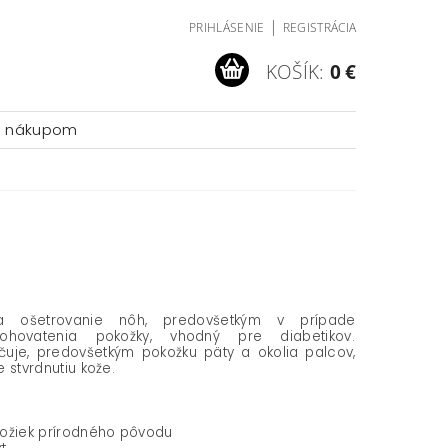
|
PRIHLÁSENIE
REGISTRÁCIA
KOŠÍK:
0 €
a nákupom
a ošetrovanie nôh, predovšetkým v prípade
hovatenia pokožky, vhodný pre diabetikov.
čuje, predovšetkým pokožku päty a okolia palcov,
 stvrdnutiu kože.
ožiek prírodného pôvodu