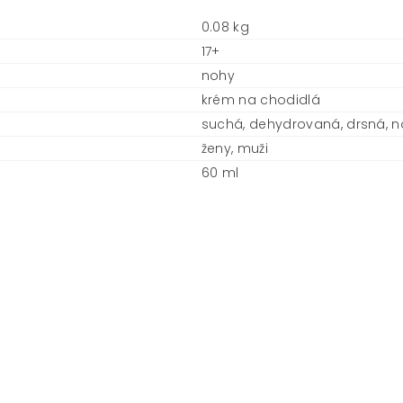
0.08 kg
17+
nohy
krém na chodidlá
suchá, dehydrovaná, drsná, n
ženy, muži
60 ml