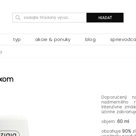
typ
akcie & ponuky
blog
sprievodc
hy
exom
Doporučený n
nadmerného ro
Intenzívne zmäk
účinne zabraňuje
objem:
60 ml
obsahuje
90%
zl