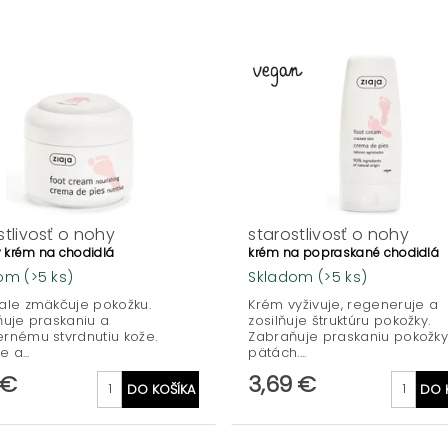
stlivosť o nohy
starostlivosť o nohy
ý krém na chodidlá
krém na popraskané chodidlá
dom
(>5 ks)
Skladom
(>5 ks)
le zmäkčuje pokožku.
Krém vyživuje, regeneruje a
uje praskaniu a
zosilňuje štruktúru pokožky.
nému stvrdnutiu kože.
Zabraňuje praskaniu pokožky
e a...
pätách....
 €
3,69 €