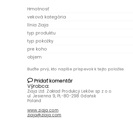
Hmotnosť
veková kategória
línia Ziaja
typ produktu
typ pokožky
pre koho
objem
Buďte prvý, kto napíše príspevok k tejto položke.
Pridať komentár
Výrobca:
Ziaja Ltd. Zakład Produkcji Leków sp z o.o.
ul. Jesienna 9, PL-80-298 Gdańsk
Poland
www.ziaja.com
ziaja@ziaja.com