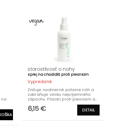
starostlivosť o nohy
sprej na chodidlá proti plesniam
Vypredané
Znižuje nadmerné potenie nôh a
zabraňuje vzniku nepríjemného
 na
zápachu. Pôsobí proti plesniam a...
6,15 €
DETAIL