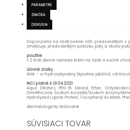
PARAMETRE
ZNAČKA
DISKUSIA
Doporučený na ošetrovanie nôh, predovšetkým v pr
zmäkčuje, predovšetkým pokožku päty a okolia palco
použitie
1-2 krát denne naneste krém na čisté a suché chod
účinné zložky
AHA – a-hydroxykyseliny (kyselina jablčná, citróno
INCI platné k 19.04.2021
Aqua (Water), PPG-15 Stearyl Ether, Octyldodecan
Dimethicone, Sodium Acrylate/Sodium Acryloyldimeth
Hydrolyzed Lupine Protein, Tocopheryl Acetate, Ph
dermatologicky testované
SÚVISIACI TOVAR