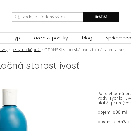
typ
akcie & ponuky
blog
sprievodc
avky
peny do kúpeľa
GDANSKIN morská hydratačná starostlivosť
ačná starostlivosť
Pena vhodná pre
vody rýchlo uv
uľahčuje umývan
objem:
500 ml
obsahuje
95%
zl