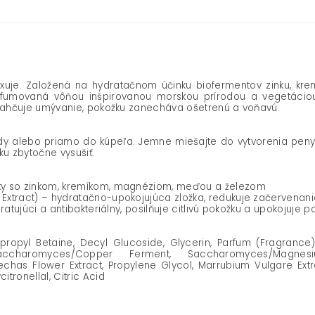
je. Založená na hydratačnom účinku biofermentov zinku, krem
arfumovaná vôňou inšpirovanou morskou prírodou a vegetáciou
uľahčuje umývanie, pokožku zanecháva ošetrenú a voňavú.
ody alebo priamo do kúpeľa. Jemne miešajte do vytvorenia peny.
ku zbytočne vysušiť.
ty so zinkom, kremíkom, magnéziom, meďou a železom
xtract) – hydratačno-upokojujúca zložka, redukuje začervenania
ratujúci a antibakteriálny, posilňuje citlivú pokožku a upokojuje 
ropyl Betaine, Decyl Glucoside, Glycerin, Parfum (Fragrance)
accharomyces/Copper Ferment, Saccharomyces/Magnes
has Flower Extract, Propylene Glycol, Marrubium Vulgare Extra
tronellal, Citric Acid