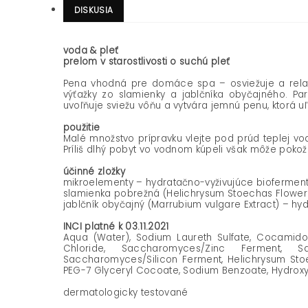
DISKUSIA
voda & pleť
prelom v starostlivosti o suchú pleť
Pena vhodná pre domáce spa – osviežuje a relaxu
výťažky zo slamienky a jablčníka obyčajného. P
uvoľňuje sviežu vôňu a vytvára jemnú penu, ktorá 
p
oužitie
Malé množstvo prípravku vlejte pod prúd teplej v
Príliš dlhý pobyt vo vodnom kúpeli však môže pokož
účinné zložky
mikroelementy – hydratačno-vyživujúce biofermen
slamienka pobrežná (Helichrysum Stoechas Flower E
jablčník obyčajný (Marrubium vulgare Extract) – hyd
INCI platné k 03.11.2021
Aqua (Water), Sodium Laureth Sulfate, Cocamidop
Chloride, Saccharomyces/Zinc Ferment, S
Saccharomyces/Silicon Ferment, Helichrysum Stoec
PEG-7 Glyceryl Cocoate, Sodium Benzoate, Hydroxyci
dermatologicky testované