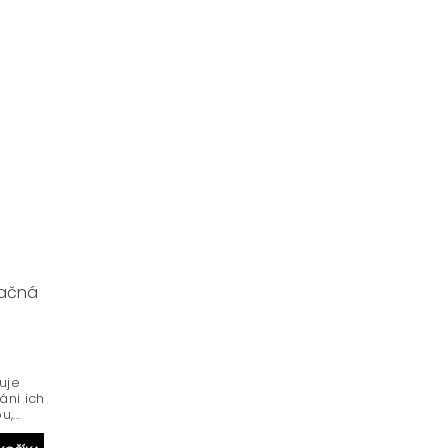
tačná
uje
áni ich
...