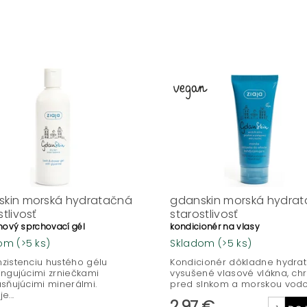
skin morská hydratačná
gdanskin morská hydra
stlivosť
starostlivosť
ínový sprchovací gél
kondicionér na vlasy
dom
(>5 ks)
Skladom
(>5 ks)
zistenciu hustého gélu
Kondicionér dôkladne hydrat
ingujúcimi zrniečkami
vysušené vlasové vlákna, chr
asňujúcimi minerálmi.
pred slnkom a morskou vodou,
e...
2,97 €