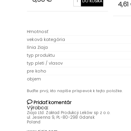
4,61
Hmotnosť
veková kategória
línia Ziaja
typ produktu
typ pleti / vlasov
pre koho
objem
Buďte prvý, kto napíše príspevok k tejto položke.
Pridať komentár
Výrobca:
Ziaja Ltd. Zakład Produkcji Leków sp z o.o.
ul. Jesienna 9, PL-80-298 Gdańsk
Poland