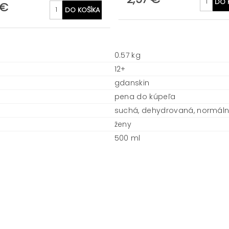
 €
0.57 kg
12+
gdanskin
pena do kúpeľa
suchá, dehydrovaná, normál
ženy
500 ml