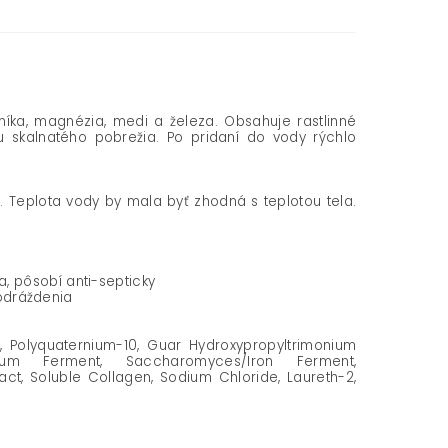
íka, magnézia, medi a železa. Obsahuje rastlinné
 skalnatého pobrežia. Po pridaní do vody rýchlo
 Teplota vody by mala byť zhodná s teplotou tela.
, pôsobí anti-septicky
podráždenia
, Polyquaternium-10, Guar Hydroxypropyltrimonium
ium Ferment, Saccharomyces/Iron Ferment,
ct, Soluble Collagen, Sodium Chloride, Laureth-2,