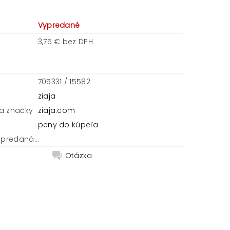
Vypredané
3,75 € bez DPH
705331 / 15582
ziaja
a značky
ziaja.com
peny do kúpeľa
ypredaná...
Otázka