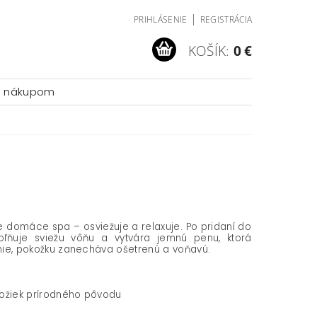
|
PRIHLÁSENIE
REGISTRÁCIA
KOŠÍK:
0 €
a nákupom
 domáce spa – osviežuje a relaxuje. Po pridaní do
oľňuje sviežu vôňu a vytvára jemnú penu, ktorá
ie, pokožku zanecháva ošetrenú a voňavú.
ožiek prírodného pôvodu