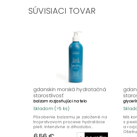
SÚVISIACI TOVAR
gdanskin morská hydratačná
gdan
starostlivosť
staro
balzam rozjasňujúci na telo
glycer
Skladom
(>5 ks)
Skla
Pôsobenie balzamu je založené na
Má kon
trojvrstvovom procese hydratácie
s peel
pleti. Intenzívne a dlhodobo...
a rozj
Ošetruj
6,56 €