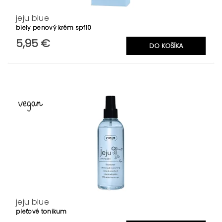
jeju blue
biely penový krém spf10
5,95 €
jeju blue
pleťové tonikum