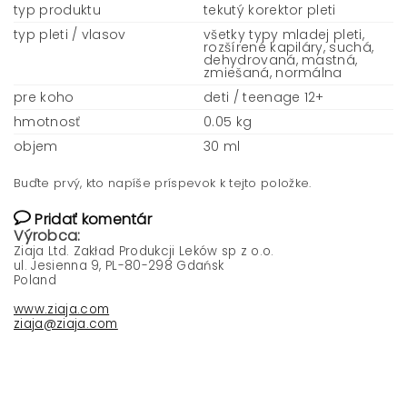
typ produktu
tekutý korektor pleti
typ pleti / vlasov
všetky typy mladej pleti,
rozšírené kapiláry, suchá,
dehydrovaná, mastná,
zmiešaná, normálna
pre koho
deti / teenage 12+
hmotnosť
0.05 kg
objem
30 ml
Buďte prvý, kto napíše príspevok k tejto položke.
Pridať komentár
Výrobca:
Ziaja Ltd. Zakład Produkcji Leków sp z o.o.
ul. Jesienna 9, PL-80-298 Gdańsk
Poland
www.ziaja.com
ziaja@ziaja.com