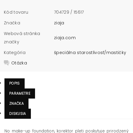
Kód tovaru
704729 / 15617
Značka
ziaja
Webová stránka
ziaja.com
značky
Kategória
špeciálna starostlivosť/mastičky
Otázka
POPIS
PARAMETRE
ZNAČKA
DISKUSIA
No make-up foundation, korektor pleti poskytuje prirodzený