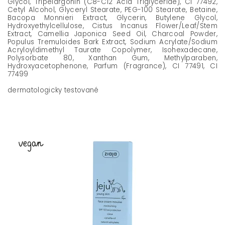
Glycol, Tripelargonin (C8-C12 Acid Triglyceride), CI 77492,
Cetyl Alcohol, Glyceryl Stearate, PEG-100 Stearate, Betaine,
Bacopa Monnieri Extract, Glycerin, Butylene Glycol,
Hydroxyethylcellulose, Cistus Incanus Flower/Leaf/Stem
Extract, Camellia Japonica Seed Oil, Charcoal Powder,
Populus Tremuloides Bark Extract, Sodium Acrylate/Sodium
Acryloyldimethyl Taurate Copolymer, Isohexadecane,
Polysorbate 80, Xanthan Gum, Methylparaben,
Hydroxyacetophenone, Parfum (Fragrance), CI 77491, CI
77499
dermatologicky testované