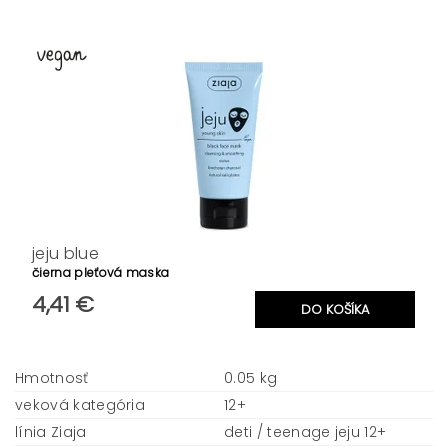
jeju blue
čierna pleťová maska
4,41 €
Hmotnosť
0.05 kg
veková kategória
12+
línia Ziaja
deti / teenage jeju 12+