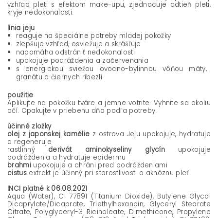
vzhľad pleti s efektom make-upu, zjednocuje odtieň pleti,
kryje nedokonalosti.
línia jeju
reaguje na špeciálne potreby mladej pokožky
zlepšuje vzhľad, osviežuje a skrášľuje
napomáha odstrániť nedokonalosti
upokojuje podráždenia a začervenania
s energickou sviežou ovocno-bylinnou vôňou mäty,
granátu a čiernych ríbezlí
použitie
Aplikujte na pokožku tváre a jemne votrite. Vyhnite sa okoliu
očí. Opakujte v priebehu dňa podľa potreby.
účinné zložky
olej z japonskej kamélie
z ostrova Jeju upokojuje, hydratuje
a regeneruje
rastlinný
derivát aminokyseliny glycín
upokojuje
podráždenia a hydratuje epidermu
brahmi
upokojuje a chráni pred podráždeniami
cistus
extrakt je účinný pri starostlivosti o aknóznu pleť
INCI platné k 06.08.2021
Aqua (Water), CI 77891 (Titanium Dioxide), Butylene Glycol
Dicaprylate/Dicaprate, Triethylhexanoin, Glyceryl Stearate
Citrate, Polyglyceryl-3 Ricinoleate, Dimethicone, Propylene