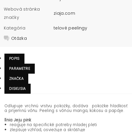
Webová stránka
ziaja.com
značky
Kategória
telové peelingy
Otázka
POPIS
PARAMETRE
ZNAČKA
DISKUSIA
Odlupuje vrchnú vrstvu pokožky, dodáva pokožke hladkosť
a príjemnú vôňu. Peeling
s vôňou manga, kokosu a papáje.
línia Jeju pink
reaguje na špecifické potreby mladej pleti
zlepšuje vzhľad, osviežuje a skrášľuje