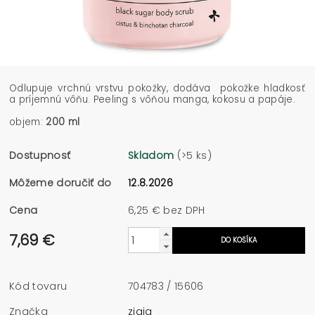
Odlupuje vrchnú vrstvu pokožky, dodáva pokožke hladkosť
a príjemnú vôňu. Peeling s vôňou manga, kokosu a papáje.
objem:
200 ml
Dostupnosť
Skladom
(>5 ks)
Môžeme doručiť do
12.8.2026
Cena
6,25 € bez DPH
7,69 €
Kód tovaru
704783 / 15606
Značka
ziaja