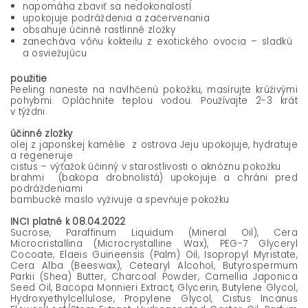
napomáha zbaviť sa nedokonalostí
upokojuje podráždenia a začervenania
obsahuje účinné rastlinné zložky
zanecháva vôňu kokteilu z exotického ovocia – sladkú
a osviežujúcu
použitie
Peeling naneste na navlhčenú pokožku, masírujte krúživými
pohybmi. Opláchnite teplou vodou. Používajte 2-3 krát
v týždni.
účinné zložky
olej z japonskej kamélie z ostrova Jeju upokojuje, hydratuje
a regeneruje
cistus – výťažok účinný v starostlivosti o aknóznu pokožku
brahmi (bakopa drobnolistá) upokojuje a chráni pred
podráždeniami
bambucké maslo vyživuje a spevňuje pokožku
INCI platné k 08.04.2022
Sucrose, Paraffinum Liquidum (Mineral Oil), Cera
Microcristallina (Microcrystalline Wax), PEG-7 Glyceryl
Cocoate, Elaeis Guineensis (Palm) Oil, Isopropyl Myristate,
Cera Alba (Beeswax), Cetearyl Alcohol, Butyrospermum
Parkii (Shea) Butter, Charcoal Powder, Camellia Japonica
Seed Oil, Bacopa Monnieri Extract, Glycerin, Butylene Glycol,
Hydroxyethylcellulose, Propylene Glycol, Cistus Incanus