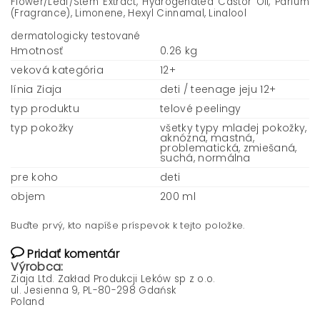
Flower/Leaf/Stem Extract, Hydrogenated Castor Oil, Parfum
(Fragrance), Limonene, Hexyl Cinnamal, Linalool
dermatologicky testované
Hmotnosť
0.26 kg
veková kategória
12+
línia Ziaja
deti / teenage jeju 12+
typ produktu
telové peelingy
typ pokožky
všetky typy mladej pokožky,
aknózna, mastná,
problematická, zmiešaná,
suchá, normálna
pre koho
deti
objem
200 ml
Buďte prvý, kto napíše príspevok k tejto položke.
Pridať komentár
Výrobca:
Ziaja Ltd. Zakład Produkcji Leków sp z o.o.
ul. Jesienna 9, PL-80-298 Gdańsk
Poland