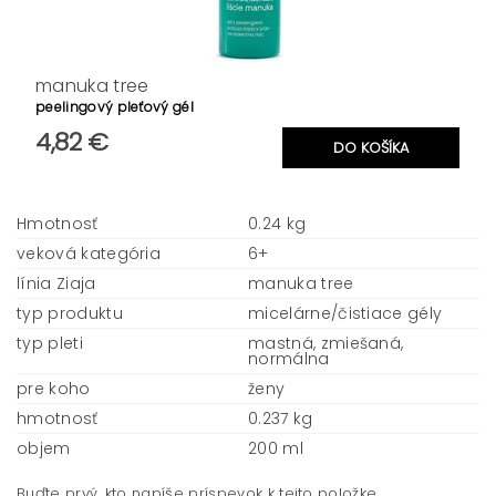
manuka tree
peelingový pleťový gél
4,82 €
Hmotnosť
0.24 kg
veková kategória
6+
línia Ziaja
manuka tree
typ produktu
micelárne/čistiace gély
typ pleti
mastná, zmiešaná,
normálna
pre koho
ženy
hmotnosť
0.237 kg
objem
200 ml
Buďte prvý, kto napíše príspevok k tejto položke.