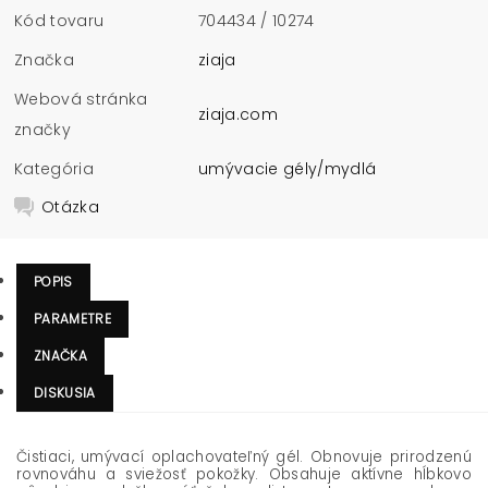
Kód tovaru
704434 / 10274
Značka
ziaja
Webová stránka
ziaja.com
značky
Kategória
umývacie gély/mydlá
Otázka
POPIS
PARAMETRE
ZNAČKA
DISKUSIA
Čistiaci, umývací oplachovateľný gél. Obnovuje prirodzenú
rovnováhu a sviežosť pokožky.
Obsahuje aktívne hĺbkovo