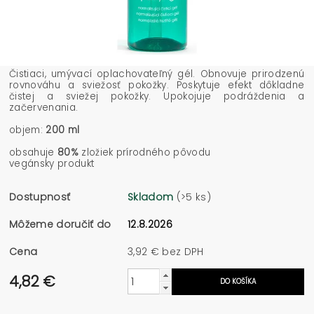
Čistiaci, umývací oplachovateľný gél. Obnovuje prirodzenú
rovnováhu a sviežosť pokožky. Poskytuje efekt dôkladne
čistej a sviežej pokožky. Upokojuje podráždenia a
začervenania.
objem:
200 ml
obsahuje
80%
zložiek prírodného pôvodu
vegánsky produkt
Dostupnosť
Skladom
(>5 ks)
Môžeme doručiť do
12.8.2026
Cena
3,92 € bez DPH
4,82 €