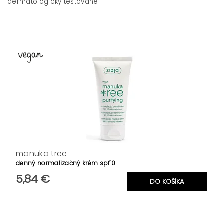
dermatologicky testované
manuka tree
denný normalizačný krém spf10
5,84 €