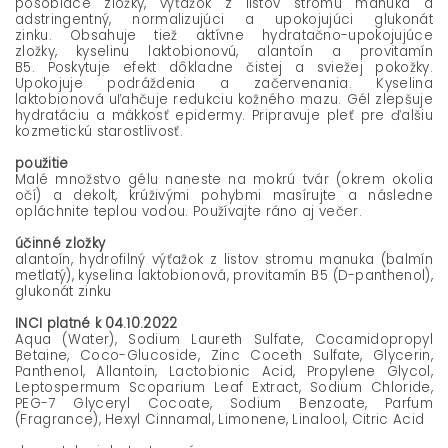
pôsobiace zložky,
výťažok z listov stromu manuka a
a
dstringentný, normalizujúci a upokojujúci glukonát
zinku.
Obsahuje tiež aktívne hydratačno-upokojujúce
zložky,
kyselinu laktobionovú, alantoín a provitamín
B5.
Poskytuje efekt dôkladne čistej a sviežej pokožky.
Upokojuje podráždenia a začervenania. Kyselina
laktobionová uľahčuje redukciu kožného mazu. Gél zlepšuje
hydratáciu a mäkkosť epidermy. Pripravuje pleť pre ďalšiu
kozmetickú starostlivosť.
použitie
Malé množstvo gélu naneste na mokrú tvár (okrem okolia
očí) a dekolt, krúživými pohybmi masírujte a následne
opláchnite teplou vodou. Používajte ráno aj večer.
účinné zložky
alantoín, hydrofilný výťažok z listov stromu manuka (balmín
metlatý), kyselina laktobionová, provitamín B5 (D-panthenol),
glukonát zinku
INCI platné k 04.10.2022
Aqua (Water), Sodium Laureth Sulfate, Cocamidopropyl
Betaine, Coco-Glucoside, Zinc Coceth Sulfate, Glycerin,
Panthenol, Allantoin, Lactobionic Acid, Propylene Glycol,
Leptospermum Scoparium Leaf Extract, Sodium Chloride,
PEG-7 Glyceryl Cocoate, Sodium Benzoate, Parfum
(Fragrance), Hexyl Cinnamal, Limonene, Linalool, Citric Acid