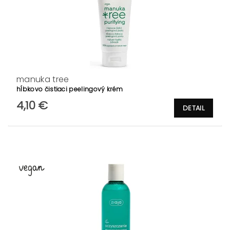
manuka tree
hĺbkovo čistiaci peelingový krém
4,10 €
DETAIL