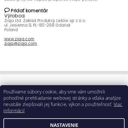
Pridať komentár
Výrobca:
Ziaja Ltd. Zakład Produkcji Leków sp z o.o.
ul. Jesienna 9, PL-80-298 Gdańsk
Poland
www.ziaja.com
ziaja@ziaja.com
Používame súbory cookie, aby sme vám umožnili
pohodlné prehliadanie webovej stránky a vďaka analýze
neustále zlepšovali jej funkcie, výkon a použiteľnosť.
Viac
informácií
NASTAVENIE