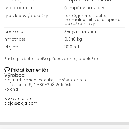
línia ziaja med
atopická dermatitída
typ produktu
šampóny na vlasy
typ vlasov / pokožky
tenké, jemné, suché,
normálne, citlivá, atopická
pokožka hlavy
pre koho
ženy, muži, deti
hmotnosť
0.348 kg
objem
300 ml
Buďte prvý, kto napíše príspevok k tejto položke.
Pridať komentár
Výrobca:
Ziaja Ltd. Zakład Produkcji Leków sp z o.o.
ul. Jesienna 9, PL-80-298 Gdańsk
Poland
www.ziaja.com
ziaja@ziaja.com