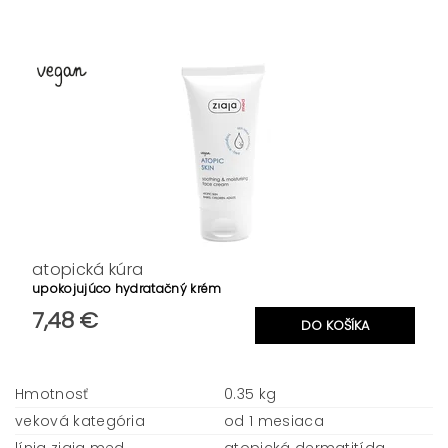
atopická kúra
upokojujúco hydratačný krém
7,48 €
Hmotnosť
0.35 kg
veková kategória
od 1 mesiaca