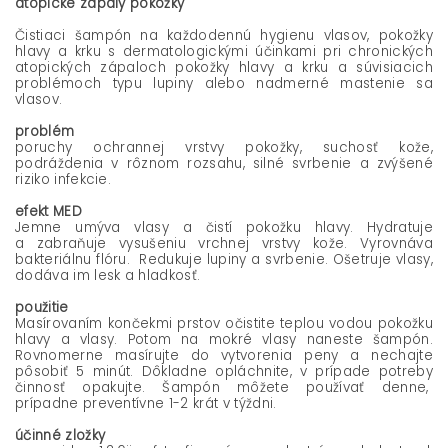
atopické zápaly pokožky
Čistiaci šampón na každodennú hygienu vlasov, pokožky
hlavy a krku s dermatologickými účinkami pri chronických
atopických zápaloch pokožky hlavy a krku a súvisiacich
problémoch typu lupiny alebo nadmerné mastenie sa
vlasov.
problém
poruchy ochrannej vrstvy pokožky, suchosť kože,
podráždenia v rôznom rozsahu, silné svrbenie a zvýšené
riziko infekcie.
efekt MED
Jemne umýva vlasy a čistí pokožku hlavy. Hydratuje
a zabraňuje vysušeniu vrchnej vrstvy kože. Vyrovnáva
bakteriálnu flóru. Redukuje lupiny a svrbenie. Ošetruje vlasy,
dodáva im lesk a hladkosť.
použitie
Masírovaním končekmi prstov očistite teplou vodou pokožku
hlavy a vlasy. Potom na mokré vlasy naneste šampón.
Rovnomerne masírujte do vytvorenia peny a nechajte
pôsobiť 5 minút. Dôkladne opláchnite, v prípade potreby
činnosť opakujte. Šampón môžete používať denne,
prípadne preventívne 1-2 krát v týždni.
účinné zložky