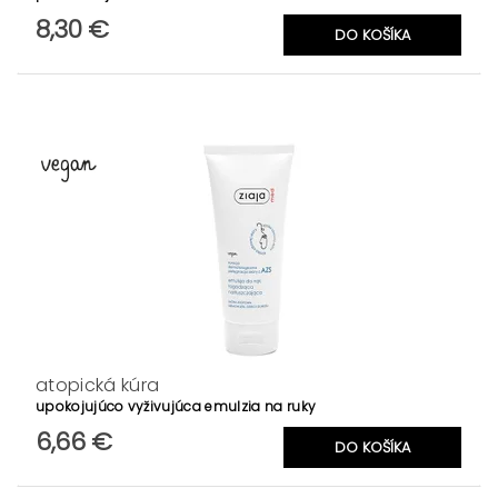
8,30 €
atopická kúra
upokojujúco vyživujúca emulzia na ruky
6,66 €