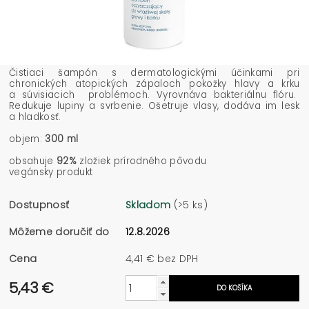
Čistiaci šampón s dermatologickými účinkami pri
chronických atopických zápaloch pokožky hlavy a krku
a súvisiacich problémoch. Vyrovnáva bakteriálnu flóru.
Redukuje lupiny a svrbenie. Ošetruje vlasy, dodáva im lesk
a hladkosť.
objem:
300 ml
obsahuje
92%
zložiek prírodného pôvodu
vegánsky produkt
Dostupnosť
Skladom
(>5 ks)
Môžeme doručiť do
12.8.2026
Cena
4,41 € bez DPH
5,43 €