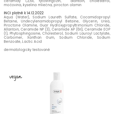
ceramidy 1,3,6ii, fytosfingozín, alantoín, cholesterol,
močovina, kyselina mliečna, pirocton olamin
INCI platné k 14.12.2022
Aqua (Water), Sodium Laureth Sulfate, Cocamidopropyl
Betaine, Undecylenamidopropyl Betaine, Glycerin, Urea,
Piroctone Olamine, Guar Hydroxypropyltrimonium Chloride,
Allantoin, Ceramide NP (3), Ceramide AP (6II), Ceramide EOP
(1), Phytosphingosine, Cholesterol, Sodium Lauroyl Lactylate,
Carbomer, Xanthan Gum, Sodium Chloride, Sodium
Benzoate, Lactic Acid
dermatologicky testované