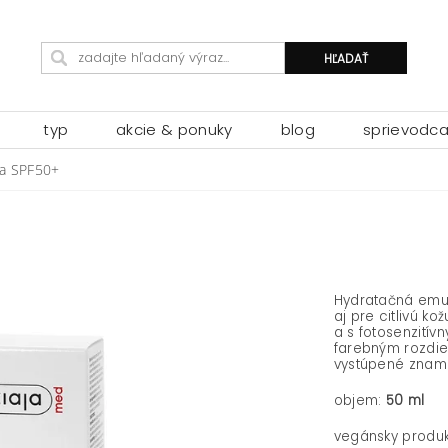
typ
akcie & ponuky
blog
sprievodc
ra SPF50+
Hydratačná emul
aj pre citlivú k
a s fotosenzitív
farebným rozdie
vystúpené znam
objem:
50 ml
vegánsky produk