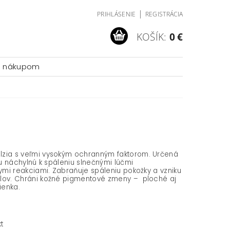
|
PRIHLÁSENIE
REGISTRÁCIA
KOŠÍK:
0 €
a nákupom
zia s veľmi vysokým ochranným faktorom. Určená
ožu náchylnú k spáleniu slnečnými lúčmi
nymi reakciami. Zabraňuje spáleniu pokožky a vzniku
lov. Chráni kožné pigmentové zmeny – ploché aj
ienka.
t