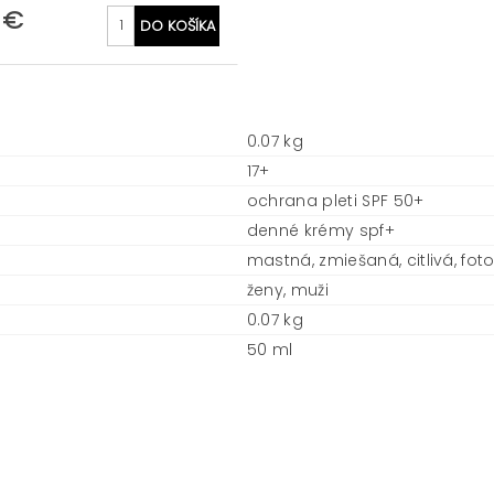
 €
0.07 kg
17+
ochrana pleti SPF 50+
denné krémy spf+
mastná, zmiešaná, citlivá, fo
ženy, muži
0.07 kg
50 ml