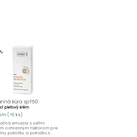
nná kúra spf50
cí pleťový krém
dom
(>5 ks)
ačná emulzia s veľmi
ým ochranným faktorom pre
nu pokožku a pokožku s...