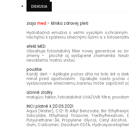
DISKUSIA
ziaja
med
- klinika zdravej pleti
Hydratačná emulzia s veľmi vysokým ochranným f
náchylnú k spáleniu slnečnými lúčmi a s fotosenzi
efekt MED
Obsahuje fotostabilný filter novej generácie so 
zmeny – ploché aj vystúpené znamienka. Neutra
neviditeľnú matnú vrstvu.
použitie
Každý deň – Aplikujte počas dňa na tvár, krk a dek
minút pred opaľovaním. Opakujte často počas opa
vystavovanie slnečnému žiareniu môže zapríčiniť zd
účinné zložky
matujúci faktor, fotostabilné UVA/UVB filtre, provita
INCI platné k 20.05.2021
Aqua (Water), C12-15 Alkyl Benzoate, Bis-Ethylhexy
Salicylate, Ethylhexyl Triazone, Triethylhexanoin
Polyurethane-34, Propylene Glycol, Cetyl Alcohol
Gum, Carbomer, Disodium EDTA, Hydroxyacetophenon