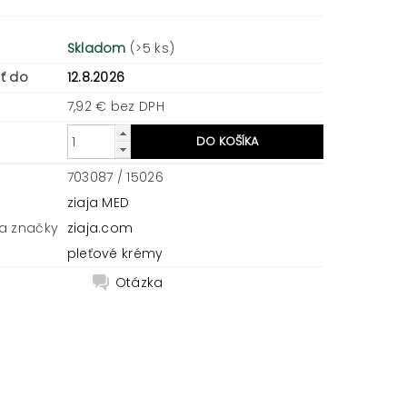
Skladom
(>5 ks)
ť do
12.8.2026
7,92 € bez DPH
703087 / 15026
ziaja MED
a značky
ziaja.com
pleťové krémy
Otázka