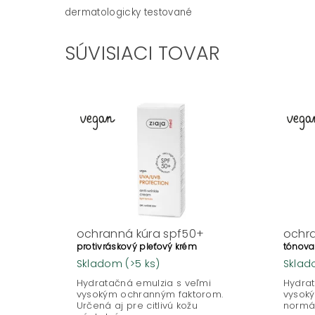
dermatologicky testované
SÚVISIACI TOVAR
ochranná kúra spf50+
ochra
protivráskový pleťový krém
tónova
Skladom
(>5 ks)
Skla
Hydratačná emulzia s veľmi
Hydrat
vysokým ochranným faktorom.
vysok
Určená aj pre citlivú kožu
normál