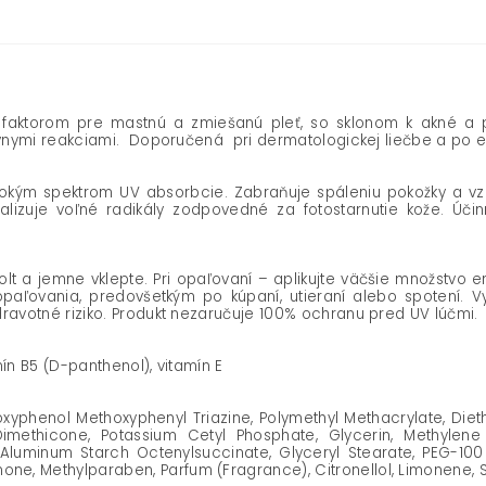
aktorom pre mastnú a zmiešanú pleť, so sklonom k akné a pi
tívnymi reakciami. Doporučená pri dermatologickej liečbe a po e
širokým spektrom UV absorbcie. Zabraňuje spáleniu pokožky a v
lizuje voľné radikály zodpovedné za fotostarnutie kože. Úč
olt a jemne vklepte. Pri opaľovaní – aplikujte väčšie množstvo
ľovania, predovšetkým po kúpaní, utieraní alebo spotení. Vy
ravotné riziko. Produkt nezaručuje 100% ochranu pred UV lúčmi.
mín B5 (D-panthenol), vitamín E
loxyphenol Methoxyphenyl Triazine, Polymethyl Methacrylate, Die
, Dimethicone, Potassium Cetyl Phosphate, Glycerin, Methylene
, Aluminum Starch Octenylsuccinate, Glyceryl Stearate, PEG-100
e, Methylparaben, Parfum (Fragrance), Citronellol, Limonene,