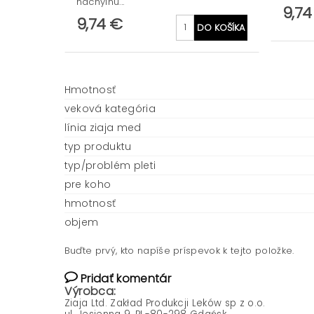
náchylnú...
9,74
9,74 €
Hmotnosť
veková kategória
línia ziaja med
typ produktu
typ/problém pleti
pre koho
hmotnosť
objem
Buďte prvý, kto napíše príspevok k tejto položke.
Pridať komentár
Výrobca:
Ziaja Ltd. Zakład Produkcji Leków sp z o.o.