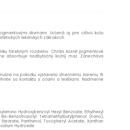
gmentovými škvrnami. Určená aj pre citlivú kožu
stetických lekárskych zákrokoch.
zniku farebným rozdielov. Chráni kožné pigmentové
inne absorbuje nadbytočný kožný maz. Zanecháva
 emulzie na pokožku vystavenú slnečnému žiareniu 15
hnite sa kontaktu s očami a textíliami. Nadmerné
thylamino Hydroxybenzoyl Hexyl Benzoate, Ethylhexyl
 Bis-Benzotriazolyl Tetramethylbutylphenol (nano),
 Stearate, Panthenol, Tocopheryl Acetate, Xanthan
 Sodium Hydroxide