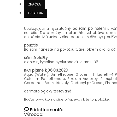
ZNAČKA
DISKUSIA
Upokojujúci a hydratačný
balzam po holení
s vô
nanáša. Do pokožky sa okamžite vstrebáva a neza
aplikácie. Má univerzálne použitie. Môže byť použí
použitie
Balzam naneste na pokožku tváre, okrem okolia očí 
účinné zložky
alantoín, kyselina hyaluronová, vitamín B6
INCI platné k 06.03.2023
Aqua (Water), Dimethicone, Glycerin, Trilaureth-4 P
Calcium Pantothenate, Sodium Ascorbyl Phosphate,
Carbomer, Benzotriazolyl Dodecyl p-Cresol, Phenoxy
dermatologicky testované
Buďte prvý, kto napíše príspevok k tejto položke.
Pridať komentár
Výrobca: