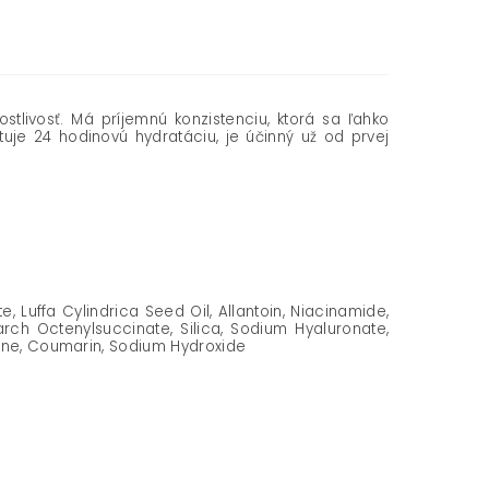
stlivosť. Má príjemnú konzistenciu, ktorá sa ľahko
je 24 hodinovú hydratáciu, je účinný už od prvej
, Luffa Cylindrica Seed Oil, Allantoin, Niacinamide,
rch Octenylsuccinate, Silica, Sodium Hyaluronate,
nene, Coumarin, Sodium Hydroxide