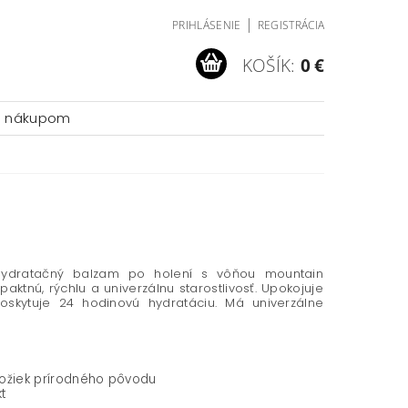
|
PRIHLÁSENIE
REGISTRÁCIA
KOŠÍK:
0 €
a nákupom
hydratačný balzam po holení s vôňou mountain
ktnú, rýchlu a univerzálnu starostlivosť. Upokojuje
oskytuje 24 hodinovú hydratáciu. Má univerzálne
ožiek prírodného pôvodu
t