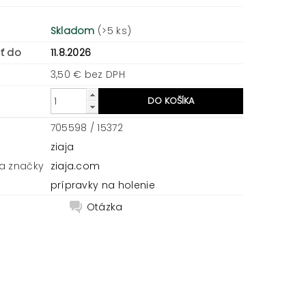
Skladom
(>5 ks)
ť do
11.8.2026
3,50 € bez DPH
705598 / 15372
ziaja
a značky
ziaja.com
prípravky na holenie
Otázka