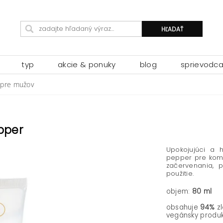
typ
akcie & ponuky
blog
sprievodc
 pre mužov
pper
Upokojujúci a 
pepper pre kompa
začervenania, p
použitie.
objem:
80 ml
obsahuje
94%
zl
vegánsky produk