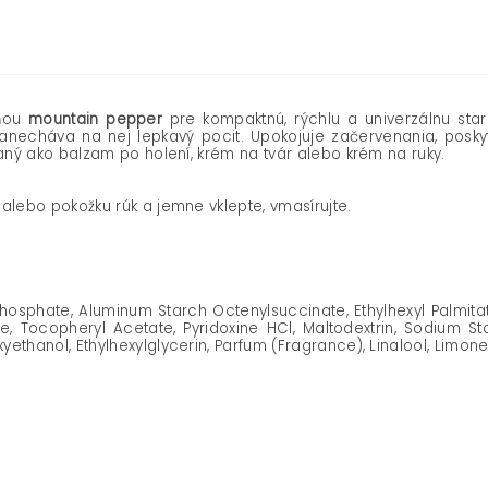
ňou
mountain pepper
pre kompaktnú, rýchlu a univerzálnu staro
necháva na nej lepkavý pocit. Upokojuje začervenania, poskytu
vaný ako balzam po holení, krém na tvár alebo krém na ruky.
alebo pokožku rúk a jemne vklepte, vmasírujte.
hosphate, Aluminum Starch Octenylsuccinate, Ethylhexyl Palmitate
 Tocopheryl Acetate, Pyridoxine HCl, Maltodextrin, Sodium Sta
ethanol, Ethylhexylglycerin, Parfum (Fragrance), Linalool, Limo