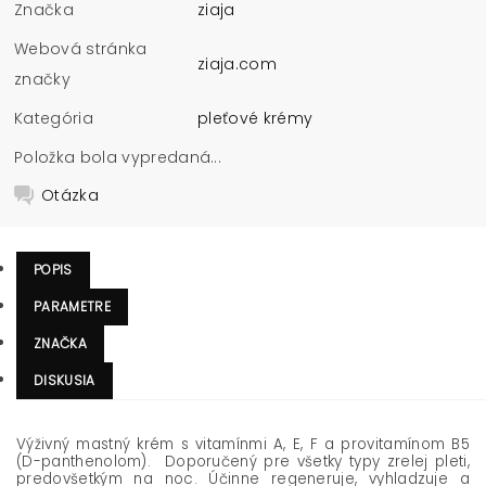
Značka
ziaja
Webová stránka
ziaja.com
značky
Kategória
pleťové krémy
Položka bola vypredaná...
Otázka
POPIS
PARAMETRE
ZNAČKA
DISKUSIA
Výživný mastný krém s vitamínmi A, E, F a provitamínom B5
(D-panthenolom). Doporučený pre všetky typy zrelej pleti,
predovšetkým na noc. Účinne regeneruje, vyhladzuje a