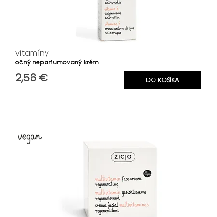
vitamíny
očný neparfumovaný krém
2,56 €