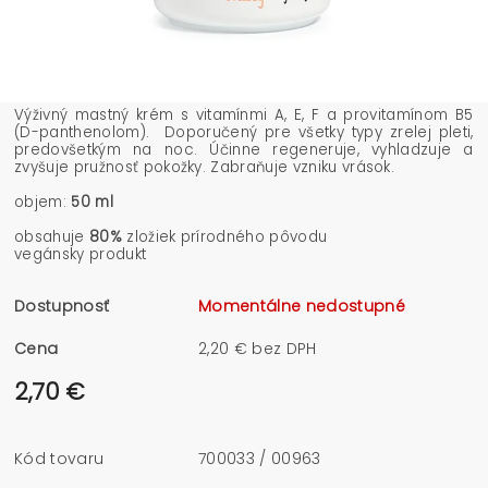
Výživný mastný krém s vitamínmi A, E, F a provitamínom B5
(D-panthenolom). Doporučený pre všetky typy zrelej pleti,
predovšetkým na noc. Účinne regeneruje, vyhladzuje a
zvyšuje pružnosť pokožky. Zabraňuje vzniku vrások.
objem:
50 ml
obsahuje
80%
zložiek prírodného pôvodu
vegánsky produkt
Dostupnosť
Momentálne nedostupné
Cena
2,20 € bez DPH
2,70 €
Kód tovaru
700033 / 00963