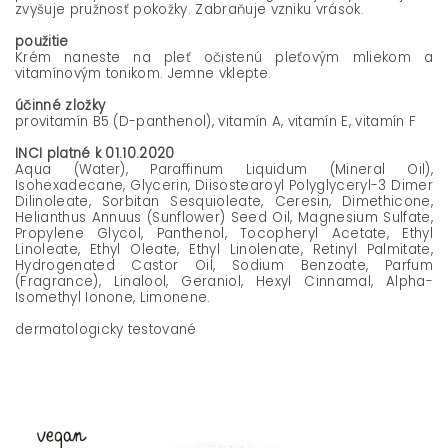
zvyšuje pružnosť pokožky. Zabraňuje vzniku vrások.
použitie
Krém naneste na pleť očistenú pleťovým mliekom a
vitamínovým tonikom. Jemne vklepte.
účinné zložky
provitamín B5 (D-panthenol), vitamín A, vitamín E, vitamín F
INCI platné k 01.10.2020
Aqua (Water), Paraffinum Liquidum (Mineral Oil),
Isohexadecane, Glycerin, Diisostearoyl Polyglyceryl-3 Dimer
Dilinoleate, Sorbitan Sesquioleate, Ceresin, Dimethicone,
Helianthus Annuus (Sunflower) Seed Oil, Magnesium Sulfate,
Propylene Glycol, Panthenol, Tocopheryl Acetate, Ethyl
Linoleate, Ethyl Oleate, Ethyl Linolenate, Retinyl Palmitate,
Hydrogenated Castor Oil, Sodium Benzoate, Parfum
(Fragrance), Linalool, Geraniol, Hexyl Cinnamal, Alpha-
Isomethyl Ionone, Limonene.
dermatologicky testované