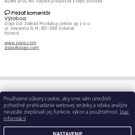
Buďte prvý, kto napíše príspevok k tejto položke.
Pridať komentár
Výrobca:
Ziaja Ltd. Zakład Produkcji Leków sp z o.o.
ul. Jesienna 9, PL-80-298 Gdańsk
Poland
www.ziaja.com
ziaja@ziaja.com
Používame súbory cookie, aby sme vám umožnili
pohodlné prehliadanie webovej stránky a vďaka analýze
neustále zlepšovali jej funkcie, výkon a použiteľnosť.
Viac
informácií
NASTAVENIE