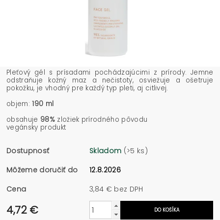
Pleťový gél s prísadami pochádzajúcimi z prírody. Jemne
odstraňuje kožný maz a nečistoty, osviežuje a ošetruje
pokožku, je vhodný pre každý typ pleti, aj citlivej.
objem:
190 ml
obsahuje
98%
zložiek prírodného pôvodu
vegánsky produkt
Dostupnosť
Skladom
(>5 ks)
Môžeme doručiť do
12.8.2026
Cena
3,84 € bez DPH
4,72 €