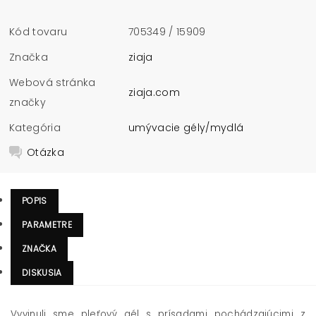
Kód tovaru
705349 / 15909
Značka
ziaja
Webová stránka
ziaja.com
značky
Kategória
umývacie gély/mydlá
Otázka
POPIS
PARAMETRE
ZNAČKA
DISKUSIA
Vyvinuli sme pleťový gél s prísadami pochádzajúcimi z