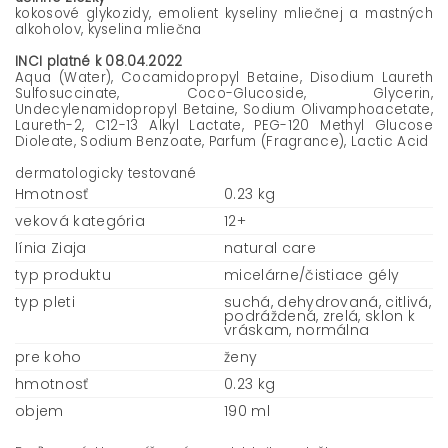
kokosové glykozidy, emolient kyseliny mliečnej a mastných
alkoholov, kyselina mliečna
INCI platné k 08.04.2022
Aqua (Water), Cocamidopropyl Betaine, Disodium Laureth
Sulfosuccinate, Coco-Glucoside, Glycerin,
Undecylenamidopropyl Betaine, Sodium Olivamphoacetate,
Laureth-2, C12-13 Alkyl Lactate, PEG-120 Methyl Glucose
Dioleate, Sodium Benzoate, Parfum (Fragrance), Lactic Acid
dermatologicky testované
Hmotnosť
0.23 kg
veková kategória
12+
línia Ziaja
natural care
typ produktu
micelárne/čistiace gély
typ pleti
suchá, dehydrovaná, citlivá,
podráždená, zrelá, sklon k
vráskam, normálna
pre koho
ženy
hmotnosť
0.23 kg
objem
190 ml