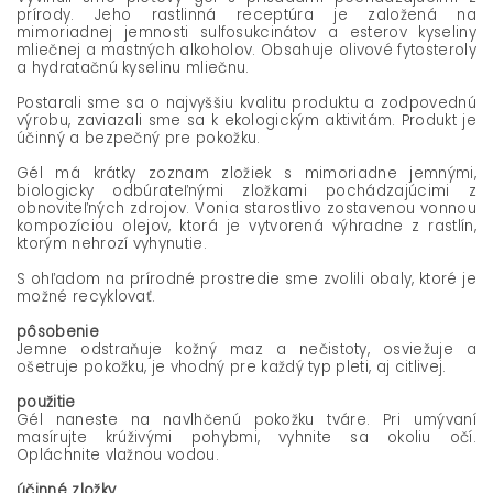
prírody. Jeho rastlinná receptúra je založená na
mimoriadnej jemnosti sulfosukcinátov a esterov kyseliny
mliečnej a mastných alkoholov. Obsahuje olivové fytosteroly
a hydratačnú kyselinu mliečnu.
Postarali sme sa o najvyššiu kvalitu produktu a zodpovednú
výrobu, zaviazali sme sa k ekologickým aktivitám. Produkt je
účinný a bezpečný pre pokožku.
Gél má krátky zoznam zložiek s mimoriadne jemnými,
biologicky odbúrateľnými zložkami pochádzajúcimi z
obnoviteľných zdrojov. Vonia starostlivo zostavenou vonnou
kompozíciou olejov, ktorá je vytvorená výhradne z rastlín,
ktorým nehrozí vyhynutie.
S ohľadom na prírodné prostredie sme zvolili obaly, ktoré je
možné recyklovať.
pôsobenie
Jemne odstraňuje kožný maz a nečistoty, osviežuje a
ošetruje pokožku, je vhodný pre každý typ pleti, aj citlivej.
použitie
Gél naneste na navlhčenú pokožku tváre. Pri umývaní
masírujte krúživými pohybmi, vyhnite sa okoliu očí.
Opláchnite vlažnou vodou.
účinné zložky