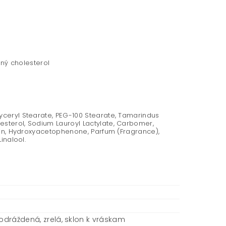
nný cholesterol
yceryl Stearate, PEG-100 Stearate, Tamarindus
esterol, Sodium Lauroyl Lactylate, Carbomer,
erin, Hydroxyacetophenone, Parfum (Fragrance),
inalool.
podráždená, zrelá, sklon k vráskam