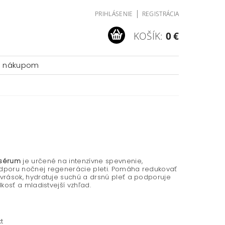
|
PRIHLÁSENIE
REGISTRÁCIA
KOŠÍK:
0 €
a nákupom
 sérum
je určené na intenzívne spevnenie,
dporu nočnej regenerácie pleti. Pomáha redukovať
vrások, hydratuje suchú a drsnú pleť a podporuje
dkosť a mladistvejší vzhľad.
t