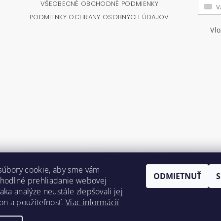
VŠEOBECNÉ OBCHODNÉ PODMIENKY
PODMIENKY OCHRANY OSOBNÝCH ÚDAJOV
Vl
súbory cookie, aby sme vám
ODMIETNUŤ
ohodlné prehliadanie webovej
aka analýze neustále zlepšovali jej
kon a použiteľnosť.
Viac informácií