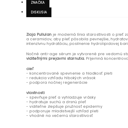
ZNAČKA
DISKUSIA
Ziaja Pullulan
je moderná línia starostlivosti o pleť 
a ceramidov, aby pleť pôsobila pevnejšie, hydrato
intenzívnu hydratáciu, posilnenie hydrolipidovej barié
Nočné anti-age sérum je vytvorené pre vedomú staro
viditeľnými prejavmi starnutia.
Príjemná koncentrova
cieľ
- koncentrované spevnenie a hladkosť pleti
- redukcia vzhľadu hlbokých vrások
- podpora nočnej regenerácie
vlastnosti
- spevňuje pleť a vyhladzuje vrásky
- hydratuje suchú a drsnú pleť
- viditeľne zlepšuje pružnosť epidermy
- podporuje mladistvejší vzhľad pleti
- vhodné na večernú starostlivosť