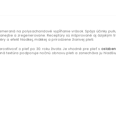
zameraná na polysacharidové vypĺňanie vrások. Spája účinky pullul
vanejšie a zregenerovane. Receptúry sú inšpirované aj ázijským
ry a efekt hladkej, mäkkej a prirodzene žiarivej pleti.
stlivosť o pleť po 30. roku života. Je vhodné pre pleť s
oslaben
ná textúra podporuje nočnú obnovu pleti a zanecháva ju hladšiu,