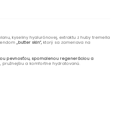
anu, kyseliny hyalurónovej, extraktu z huby tremella
 trendom
„butter skin“,
ktorý sa zameriava na
ou pevnosťou, spomalenou regeneráciou a
 pružnejšiu a komfortne hydratovanú.