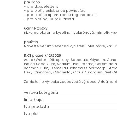
pre koho
- pre dospelé ženy
- pre pleť s oslabenou pevnosťou
- pre pleť so spomalenou regeneráciou
- pre pleť po 30. roku života
účinné zložky
nízkomolekulárna kyselina hyalurónová, mimetik kysel
použitie
Naneste sérum večer na vyčistenú pleť tváre, krku a 
INCI platné k 12/2025
Aqua (Water), Diisopropyl Sebacate, Glycerin, Cano
Indica Seed Gum, Sodium Hyaluronate, Ceramide NP (
Xanthan Gum, Tremella Fuciformis Sporocarp Extract,
Hexyl Cinnamal, Citronellol, Citrus Aurantium Peel O
Za zloženie výrobku zodpovedá výrobca. Aktuálne z
veková kategória
línia Ziaja
typ produktu
typ pleti