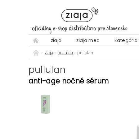
ziaja
ziaja med
kategória
ziaja
pullulan
pullulan
pullulan
anti-age nočné sérum