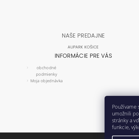
NAŠE PREDAJNE
AUPARK KOŠICE
INFORMÁCIE PRE VÁS
obchodné
podmienky
Moja objednávka
Používame 
umožnili p
stránky a vď
funkcie, vý