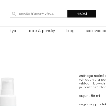
typ
akcie & ponuky
blog
sprievodc
Anti-age nočné
vyhladenie a po
vzhľad hlbokých 
jej pružnosť, hla
objem:
50 ml
vegánsky produk