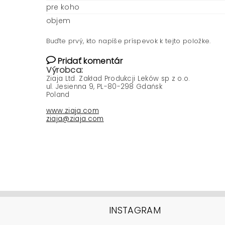
pre koho
objem
Buďte prvý, kto napíše príspevok k tejto položke.
Pridať komentár
Výrobca:
Ziaja Ltd. Zakład Produkcji Leków sp z o.o.
ul. Jesienna 9, PL-80-298 Gdańsk
Poland
www.ziaja.com
ziaja@ziaja.com
INSTAGRAM