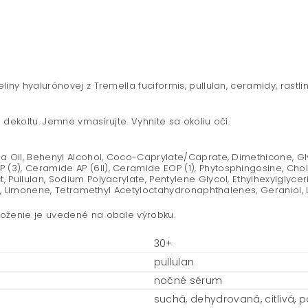
iny hyalurónovej z Tremella fuciformis, pullulan, ceramidy, rastli
dekoltu. Jemne vmasírujte. Vyhnite sa okoliu očí.
la Oil, Behenyl Alcohol, Coco-Caprylate/Caprate, Dimethicone, Gl
3), Ceramide AP (6II), Ceramide EOP (1), Phytosphingosine, Chol
 Pullulan, Sodium Polyacrylate, Pentylene Glycol, Ethylhexylglyc
il, Limonene, Tetramethyl Acetyloctahydronaphthalenes, Geraniol, L
loženie je uvedené na obale výrobku.
30+
pullulan
nočné sérum
suchá, dehydrovaná, citlivá, 