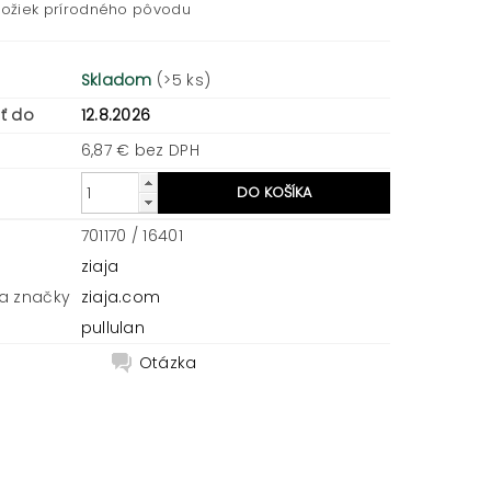
ložiek prírodného pôvodu
Skladom
(>5 ks)
ť do
12.8.2026
6,87 € bez DPH
701170 / 16401
ziaja
a značky
ziaja.com
pullulan
Otázka