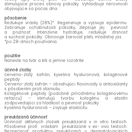
stimulujúce proces obnovy pokožky.
Vyhladzuje nerovnosti
objavujúce sa počas dňa.
pôsobenie
Redukuje vrásky (28%)*. Regeneruje a vyživuje epidermu.
Zabraňuje ochabnutosti pokožky, zlepšuje jej pevnosť
a pružnosť. Intenzívne hydratuje, redukuje drsnosť
a suchosť pokožky. Obnovuje žiarivosť pleti, mladistvý jas.
*po 28-dňoch používania.
použitie
Naneste na tvár a krk a jemne rozotrite.
účinné zložky
červeno-zlatý šafrán, kyselina hyaluronová, kolagénové
peptidy
Červeno-zlatý šafrán – obsahujúci flavonoidy a antioxidanty
s pôsobením proti starnutiu.
Kolagénové peptidy (podobné prírodnému kolagénovému
reťazcu) – stimulujú tvorbu kolagénu a elastín
zodpovedajúci za hladkosť a pevnosť pokožky.
Kyselina hyaluronová – zvyšuje elasticitu.
preukázaná účinnosť
Účinnosť aktívnych zložiek preukázaná v in vitro testoch.
Pôsobenie proti vráskam preukázané v ex- vivo testoch.
Bezpečnosť produktov preukázaná v dermatologických