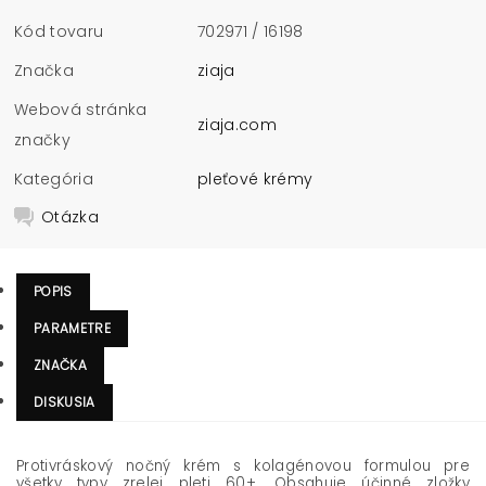
Kód tovaru
702971 / 16198
Značka
ziaja
Webová stránka
ziaja.com
značky
Kategória
pleťové krémy
Otázka
POPIS
PARAMETRE
ZNAČKA
DISKUSIA
Protivráskový nočný krém s kolagénovou formulou pre
všetky typy zrelej pleti 60+. Obsahuje účinné zložky