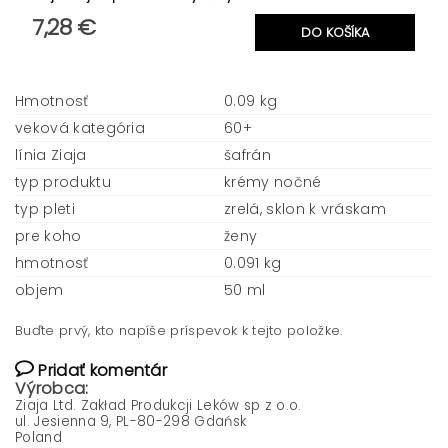
7,28 €
Hmotnosť
0.09 kg
veková kategória
60+
línia Ziaja
šafrán
typ produktu
krémy nočné
typ pleti
zrelá, sklon k vráskam
pre koho
ženy
hmotnosť
0.091 kg
objem
50 ml
Buďte prvý, kto napíše príspevok k tejto položke.
Pridať komentár
Výrobca:
Ziaja Ltd. Zakład Produkcji Leków sp z o.o.
ul. Jesienna 9, PL-80-298 Gdańsk
Poland