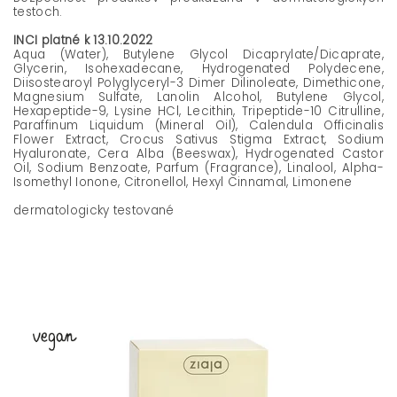
testoch.
INCI platné k 13.10.2022
Aqua (Water), Butylene Glycol Dicaprylate/Dicaprate,
Glycerin, Isohexadecane, Hydrogenated Polydecene,
Diisostearoyl Polyglyceryl-3 Dimer Dilinoleate, Dimethicone,
Magnesium Sulfate, Lanolin Alcohol, Butylene Glycol,
Hexapeptide-9, Lysine HCl, Lecithin, Tripeptide-10 Citrulline,
Paraffinum Liquidum (Mineral Oil), Calendula Officinalis
Flower Extract, Crocus Sativus Stigma Extract, Sodium
Hyaluronate, Cera Alba (Beeswax), Hydrogenated Castor
Oil, Sodium Benzoate, Parfum (Fragrance), Linalool, Alpha-
Isomethyl Ionone, Citronellol, Hexyl Cinnamal, Limonene
dermatologicky testované