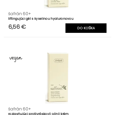
šafrán 60+
liftingujúci gél s kyselinou hyaluronovou
6,56 €
šafrán 60+
rozjasňujúci protivráskový očný krém