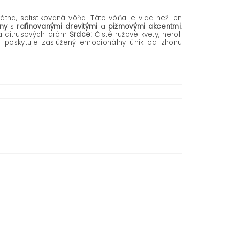
kátna, sofistikovaná vôňa. Táto vôňa je viac než len
ny
s
rafinovanými drevitými
a
pižmovými akcentmi
,
a citrusových aróm
Srdce:
Čisté ružové kvety, neroli
 poskytuje zaslúžený emocionálny únik od zhonu