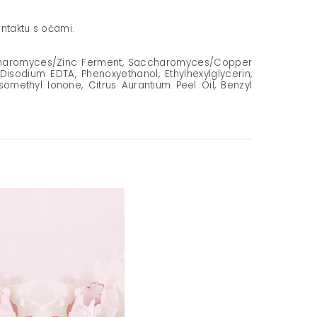
ontaktu s očami.
Saccharomyces/Zinc Ferment, Saccharomyces/Copper
odium EDTA, Phenoxyethanol, Ethylhexylglycerin,
-Isomethyl Ionone, Citrus Aurantium Peel Oil, Benzyl