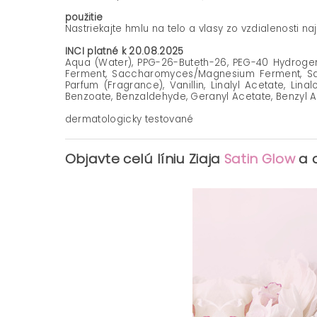
použitie
Nastriekajte hmlu na telo a vlasy zo vzdialenosti na
INCI platné k 20.08.2025
Aqua (Water), PPG-26-Buteth-26, PEG-40 Hydrogen
Ferment, Saccharomyces/Magnesium Ferment, Sacc
Parfum (Fragrance), Vanillin, Linalyl Acetate, Lina
Benzoate, Benzaldehyde, Geranyl Acetate, Benzyl A
dermatologicky testované
Objavte celú líniu Ziaja
Satin Glow
a d