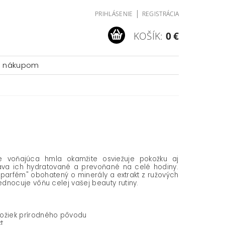
|
PRIHLÁSENIE
REGISTRÁCIA
KOŠÍK:
0 €
a nákupom
e voňajúca hmla okamžite osviežuje pokožku aj
áva ich hydratované a prevoňané na celé hodiny.
"parfém" obohatený o minerály a extrakt z ružových
jednocuje vôňu celej vašej beauty rutiny.
ožiek prírodného pôvodu
t