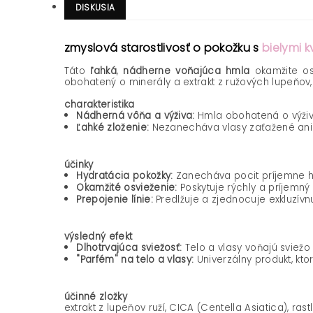
DISKUSIA
zmyslová starostlivosť o pokožku s
bielymi k
Táto
ľahká
,
nádherne voňajúca hmla
okamžite os
obohatený o minerály a extrakt z ružových lupeňov, 
charakteristika
Nádherná vôňa a výživa:
Hmla obohatená o výživn
Ľahké zloženie:
Nezanecháva vlasy zaťažené ani m
účinky
Hydratácia pokožky:
Zanecháva pocit príjemne hyd
Okamžité osvieženie:
Poskytuje rýchly a príjemný p
Prepojenie línie:
Predlžuje a zjednocuje exkluzívn
výsledný efekt
Dlhotrvajúca sviežosť:
Telo a vlasy voňajú sviežo
"Parfém" na telo a vlasy:
Univerzálny produkt, kto
účinné zložky
extrakt z lupeňov ruží, CICA (Centella Asiatica), rast