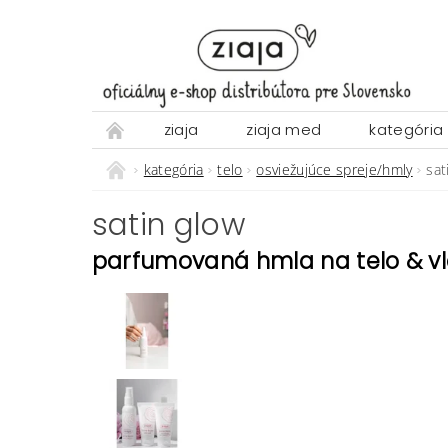
ziaja
ziaja med
kategória
kategória
telo
osviežujúce spreje/hmly
sat
satin glow
parfumovaná hmla na telo & v