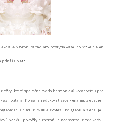
ekcia je navrhnutá tak, aby poskytla vašej pokožke nielen
 prináša pleti:
e zložky, ktoré spoločne tvoria harmonickú kompozíciu pre
i vlastnosťami. Pomáha redukovať začervenanie, zlepšuje
egeneráciu pleti, stimuluje syntézu kolagénu a zlepšuje
pidovú bariéru pokožky a zabraňuje nadmernej strate vody