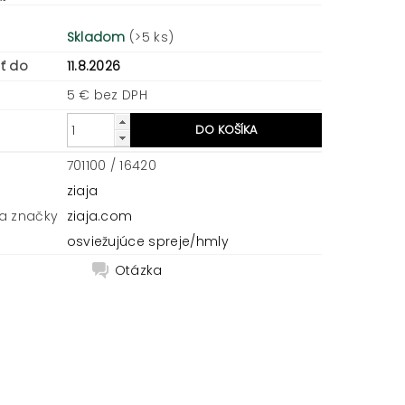
Skladom
(>5 ks)
ť do
11.8.2026
5 € bez DPH
701100 / 16420
ziaja
a značky
ziaja.com
osviežujúce spreje/hmly
Otázka