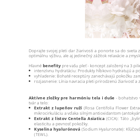
Doprajte svojej pleti dar žiarivosti a ponorte sa do sveta 
optimálnu výživu, ale aj jedinečný zážitok relaxácie a zmy
Hlavné
benefity
pre vašu pleť - koncept založený na 3 pil
intenzívnu hydratáciu: Produkty hĺbkovo hydratujú a po
vyhladenie: Bohaté receptúry zanechávajú pokožku za
rozjasnenie: Línia navracia pleti prirodzenú žiarivosť a z
Aktívne zložky pre harmóniu tela i duše
- b
ohatstvo 
tvár a telo:
Extrakt z lupeňov ruží
(Rosa Centifolia Flower Extr
mikrocirkuláciu a vďaka silným antioxidantom (antokyány,
Extrakt z listov Centella Asiatica
(CICA): Táto „byl
elasticitu a pevnosť pokožky.
Kyselina hyalurónová
(Sodium Hyaluronate): Kľúčová 
(TEWL).