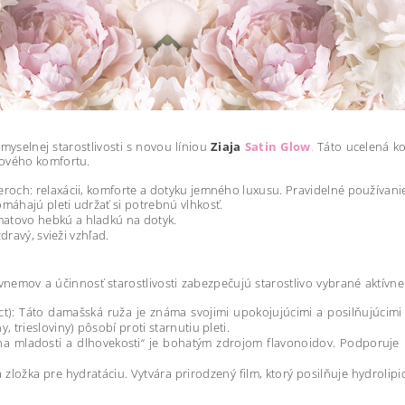
zmyselnej starostlivosti s novou líniou
Ziaja
Satin Glow
.
Táto ucelená kol
slového komfortu.
ieroch: relaxácii, komforte a dotyku jemného luxusu. Pravidelné používanie
máhajú pleti udržať si potrebnú vlhkosť.
matovo hebkú a hladkú na dotyk.
dravý, svieži vzhľad.
vnemov a účinnosť starostlivosti zabezpečujú starostlivo vybrané aktívn
act): Táto damašská ruža je známa svojimi upokojujúcimi a posilňujúcim
 triesloviny) pôsobí proti starnutiu pleti.
ina mladosti a dlhovekosti“ je bohatým zdrojom flavonoidov. Podporuje r
zložka pre hydratáciu. Vytvára prirodzený film, ktorý posilňuje hydroli