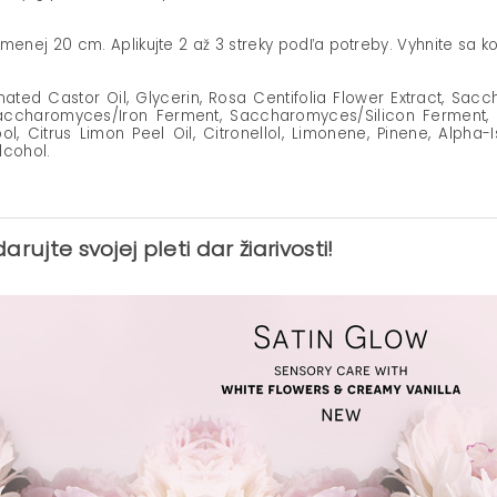
jmenej 20 cm. Aplikujte 2 až 3 streky podľa potreby. Vyhnite sa k
ated Castor Oil, Glycerin, Rosa Centifolia Flower Extract, 
haromyces/Iron Ferment, Saccharomyces/Silicon Ferment, Dis
lool, Citrus Limon Peel Oil, Citronellol, Limonene, Pinene, Alpha
lcohol.
arujte svojej pleti dar žiarivosti!