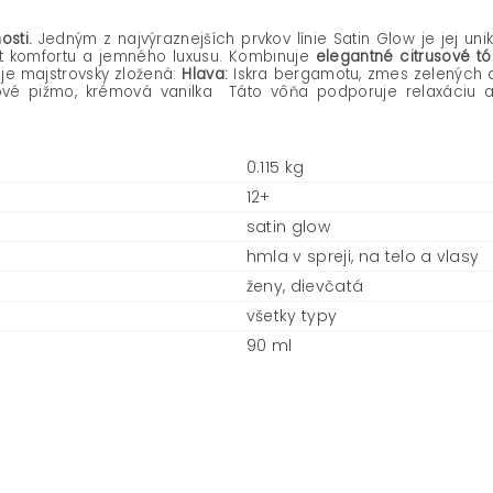
sti.
Jedným z najvýraznejších prvkov línie Satin Glow je jej uni
it komfortu a jemného luxusu. Kombinuje
elegantné citrusové tó
je majstrovsky zložená:
Hlava:
Iskra bergamotu, zmes zelených 
ové pižmo, krémová vanilka Táto vôňa podporuje relaxáciu a
0.115 kg
12+
satin glow
hmla v spreji, na telo a vlasy
ženy, dievčatá
všetky typy
90 ml