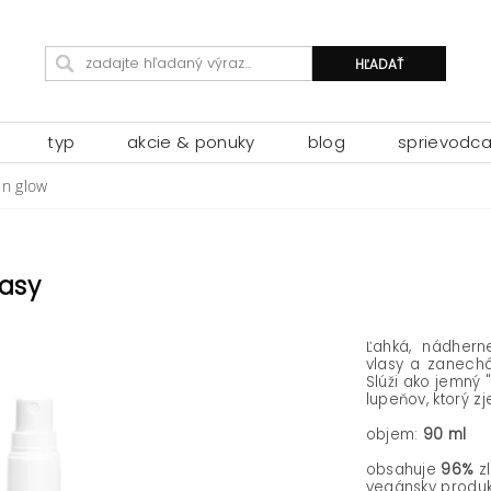
typ
akcie & ponuky
blog
sprievodc
in glow
lasy
Ľahká, nádhern
vlasy a zanech
Slúži ako jemný 
lupeňov, ktorý z
objem:
90 ml
obsahuje
96%
zl
vegánsky produk