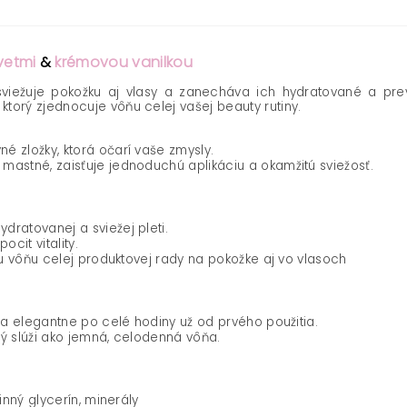
vetmi
&
krémovou vanilkou
viežuje pokožku aj vlasy a zanecháva ich hydratované a pre
ktorý zjednocuje vôňu celej vašej beauty rutiny.
é zložky, ktorá očarí vaše zmysly.
astné, zaisťuje jednoduchú aplikáciu a okamžitú sviežosť.
ratovanej a sviežej pleti.
ocit vitality.
u vôňu celej produktovej rady na pokožke aj vo vlasoch
 a elegantne po celé hodiny už od prvého použitia.
rý slúži ako jemná, celodenná vôňa.
linný glycerín, minerály