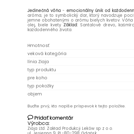
Jedinečná vôňa
-
emocionálny únik od každodenno
aróma; je to symbolický dar, ktorý navodzuje poc
jemne obohatenými o arómu bielych kvetov. Vôňa 
olej, biele kvety
Základ:
Santalové drevo, kašmír
každodenného života.
Hmotnosť
veková kategória
línia Ziaja
typ produktu
pre koho
typ pokožky
objem
Buďte prvý, kto napíše príspevok k tejto položke.
Pridať komentár
Výrobca:
Ziaja Ltd. Zakład Produkcji Leków sp z o.o.
ul. Jesienna 9, PL-80-298 Gdańsk