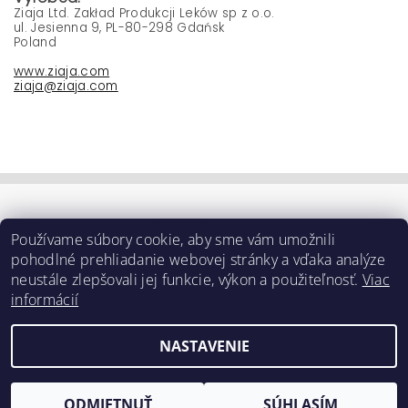
Ziaja Ltd. Zakład Produkcji Leków sp z o.o.
ul. Jesienna 9, PL-80-298 Gdańsk
Poland
www.ziaja.com
ziaja@ziaja.com
Používame súbory cookie, aby sme vám umožnili
pohodlné prehliadanie webovej stránky a vďaka analýze
neustále zlepšovali jej funkcie, výkon a použiteľnosť.
Viac
informácií
NASTAVENIE
Upraviť nastavenie cookies
2026 ©
e-ziaja.sk
, všetky práva vyhradené
Vytvoril Shoptet
ODMIETNUŤ
SÚHLASÍM