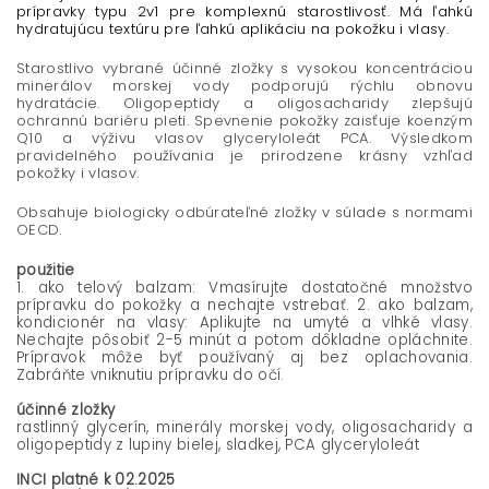
prípravky typu 2v1 pre komplexnú starostlivosť. Má ľahkú
hydratujúcu textúru pre ľahkú aplikáciu na pokožku i vlasy.
Starostlivo vybrané účinné zložky s vysokou koncentráciou
minerálov morskej vody podporujú rýchlu obnovu
hydratácie. Oligopeptidy a oligosacharidy zlepšujú
ochrannú bariéru pleti. Spevnenie pokožky zaisťuje koenzým
Q10 a výživu vlasov glyceryloleát PCA. Výsledkom
pravidelného používania je prirodzene krásny vzhľad
pokožky i vlasov.
Obsahuje biologicky odbúrateľné zložky v súlade s normami
OECD.
použitie
1. ako telový balzam: Vmasírujte dostatočné množstvo
prípravku do pokožky a nechajte vstrebať. 2. ako balzam,
kondicionér na vlasy: Aplikujte na umyté a vlhké vlasy.
Nechajte pôsobiť 2-5 minút a potom dôkladne opláchnite.
Prípravok môže byť používaný aj bez oplachovania.
Zabráňte vniknutiu prípravku do očí.
účinné zložky
rastlinný glycerín, minerály morskej vody, oligosacharidy a
oligopeptidy z lupiny bielej, sladkej, PCA glyceryloleát
INCI platné k 02.2025