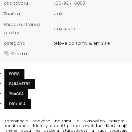
Kód tovaru
700792 / 16068
Značka
ziaja
Webová stránka
ziaja.com
značky
Kategória
telové balzamy & emulzie
Otázka
POPIS
PARAMETRE
ZNAČKA
DISKUSIA
Kombinácia telového balzamu a vlasového balzamu,
kondicionéru. Ideálny produkt pre aktívnych ľudí, ktorý majú
menej času na osobnú starostlivosť a radi využívajú