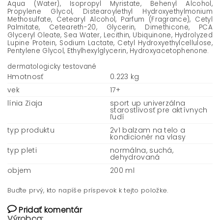
Aqua (Water), Isopropyl Myristate, Behenyl Alcohol,
Propylene Glycol, Distearoylethyl Hydroxyethylmonium
Methosulfate, Cetearyl Alcohol, Parfum (Fragrance), Cetyl
Palmitate, Ceteareth-20, Glycerin, Dimethicone, PCA
Glyceryl Oleate, Sea Water, Lecithin, Ubiquinone, Hydrolyzed
Lupine Protein, Sodium Lactate, Cetyl Hydroxyethylcellulose,
Pentylene Glycol, Ethylhexylglycerin, Hydroxyacetophenone.
dermatologicky testované
Hmotnosť
0.223 kg
vek
17+
línia Ziaja
sport up univerzálna
starostlivosť pre aktívnych
ľudí
typ produktu
2v1 balzam na telo a
kondicionér na vlasy
typ pleti
normálna, suchá,
dehydrovaná
objem
200 ml
Buďte prvý, kto napíše príspevok k tejto položke.
Pridať komentár
Výrobca: