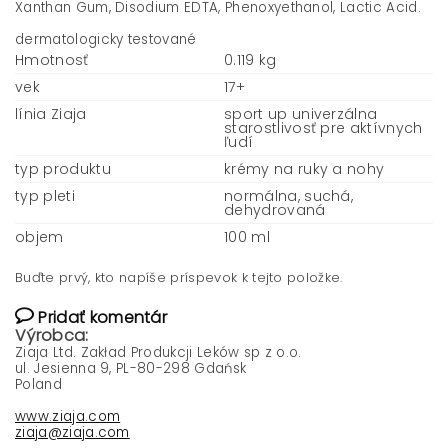
Xanthan Gum, Disodium EDTA, Phenoxyethanol, Lactic Acid.
dermatologicky testované
Hmotnosť
0.119 kg
vek
17+
línia Ziaja
sport up univerzálna
starostlivosť pre aktívnych
ľudí
typ produktu
krémy na ruky a nohy
typ pleti
normálna, suchá,
dehydrovaná
objem
100 ml
Buďte prvý, kto napíše príspevok k tejto položke.
Pridať komentár
Výrobca:
Ziaja Ltd. Zakład Produkcji Leków sp z o.o.
ul. Jesienna 9, PL-80-298 Gdańsk
Poland
www.ziaja.com
ziaja@ziaja.com