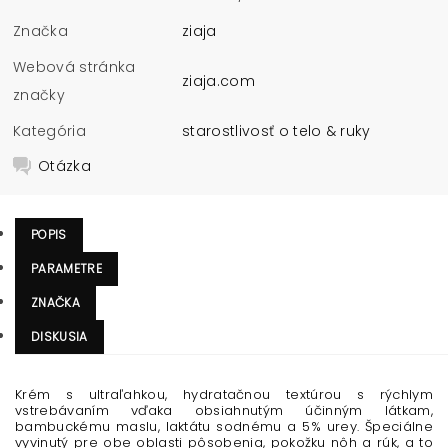
Značka
ziaja
Webová stránka
ziaja.com
značky
Kategória
starostlivosť o telo & ruky
Otázka
POPIS
PARAMETRE
ZNAČKA
DISKUSIA
Krém s ultraľahkou, hydratačnou textúrou s rýchlym
vstrebávaním vďaka obsiahnutým účinným látkam,
bambuckému maslu, laktátu sodnému a 5% urey. Špeciálne
vyvinutý pre obe oblasti pôsobenia, pokožku nôh a rúk, a to