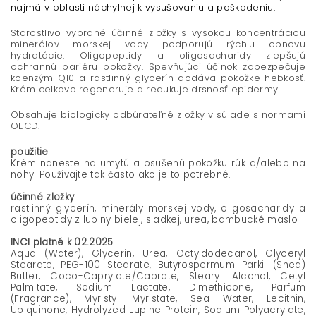
najmä v oblasti náchylnej k vysušovaniu a poškodeniu.
Starostlivo vybrané účinné zložky s vysokou koncentráciou
minerálov morskej vody podporujú rýchlu obnovu
hydratácie. Oligopeptidy a oligosacharidy zlepšujú
ochrannú bariéru pokožky. Spevňujúci účinok zabezpečuje
koenzým Q10 a rastlinný glycerín dodáva pokožke hebkosť.
Krém celkovo regeneruje a redukuje drsnosť epidermy.
Obsahuje biologicky odbúrateľné zložky v súlade s normami
OECD.
použitie
Krém naneste na umytú a osušenú pokožku rúk a/alebo na
nohy. Používajte tak často ako je to potrebné.
účinné zložky
rastlinný glycerín, minerály morskej vody, oligosacharidy a
oligopeptidy z lupiny bielej, sladkej, urea, bambucké maslo
INCI platné k 02.2025
Aqua (Water), Glycerin, Urea, Octyldodecanol, Glyceryl
Stearate, PEG-100 Stearate, Butyrospermum Parkii (Shea)
Butter, Coco-Caprylate/Caprate, Stearyl Alcohol, Cetyl
Palmitate, Sodium Lactate, Dimethicone, Parfum
(Fragrance), Myristyl Myristate, Sea Water, Lecithin,
Ubiquinone, Hydrolyzed Lupine Protein, Sodium Polyacrylate,