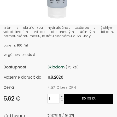
Krém s ultraľahkou, hydratačnou textúrou s rýchlym
vstrebávaním vďaka obsiahnutým účinným látkam,
bambuckému maslu, laktátu sodnému a 5% urey.
objem:
100 ml
vegánsky produkt
Dostupnosť
Skladom
(>5 ks)
Môžeme doručiť do
11.8.2026
Cena
4,57 € bez DPH
5,62 €
Kód tovaru
700795 / 16071