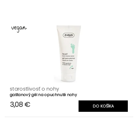
starostlivosť o nohy
gaštanový gél na opuchnuté nohy
3,08 €