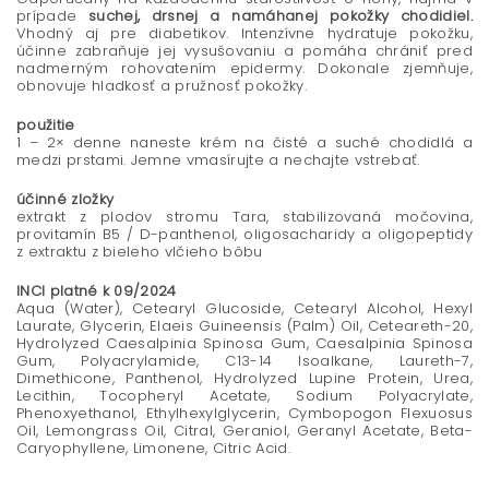
prípade
suchej, drsnej a namáhanej pokožky chodidiel.
Vhodný aj pre diabetikov. Intenzívne hydratuje pokožku,
účinne zabraňuje jej vysušovaniu a pomáha chrániť pred
nadmerným rohovatením epidermy. Dokonale zjemňuje,
obnovuje hladkosť a pružnosť pokožky.
použitie
1 – 2× denne naneste krém na čisté a suché chodidlá a
medzi prstami. Jemne vmasírujte a nechajte vstrebať.
účinné zložky
extrakt z plodov stromu Tara, stabilizovaná močovina,
provitamín B5 / D-panthenol, oligosacharidy a oligopeptidy
z extraktu z bieleho vlčieho bôbu
INCI platné k 09/2024
Aqua (Water), Cetearyl Glucoside, Cetearyl Alcohol, Hexyl
Laurate, Glycerin, Elaeis Guineensis (Palm) Oil, Ceteareth-20,
Hydrolyzed Caesalpinia Spinosa Gum, Caesalpinia Spinosa
Gum, Polyacrylamide, C13-14 Isoalkane, Laureth-7,
Dimethicone, Panthenol, Hydrolyzed Lupine Protein, Urea,
Lecithin, Tocopheryl Acetate, Sodium Polyacrylate,
Phenoxyethanol, Ethylhexylglycerin, Cymbopogon Flexuosus
Oil, Lemongrass Oil, Citral, Geraniol, Geranyl Acetate, Beta-
Caryophyllene, Limonene, Citric Acid.