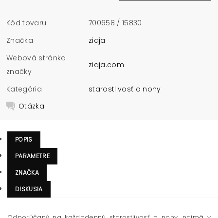
Kód tovaru
700658 / 15830
Značka
ziaja
Webová stránka
ziaja.com
značky
Kategória
starostlivosť o nohy
Otázka
POPIS
PARAMETRE
ZNAČKA
DISKUSIA
Odporúčaný na každodennú starostlivosť o nohy, najmä v