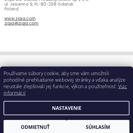
ul. Jesienna 9, PL-80-298 Gdańsk
Poland
www.ziaja.com
ziaja@ziaja.com
Používame súbory cookie, aby sme vám umožnili
pohodlné prehliadanie webovej stránky a vďaka analýze
neustále zlepšovali jej funkcie, výkon a použiteľnosť.
Viac
informácií
NASTAVENIE
Upraviť nastavenie cookies
2026 ©
e-ziaja.sk
, všetky práva vyhradené
Vytvoril Shoptet
ODMIETNUŤ
SÚHLASÍM