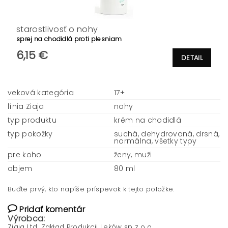
starostlivosť o nohy
sprej na chodidlá proti plesniam
6,15 €
DETAIL
veková kategória
17+
línia Ziaja
nohy
typ produktu
krém na chodidlá
typ pokožky
suchá, dehydrovaná, drsná,
normálna, všetky typy
pre koho
ženy, muži
objem
80 ml
Buďte prvý, kto napíše príspevok k tejto položke.
Pridať komentár
Výrobca:
Ziaja Ltd. Zakład Produkcji Leków sp z o.o.