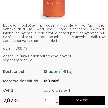
Dodáva pokožke prirodzený opálený vzhľad bez
vystavovania sa škodlivým lúčom slnečného žiarenia.
Intenzívne hydratuje epidermu a chráni pred dehydratáciou.
Chráni pokožku pred pôsobením voľných radikálov
zodpovedných za starnutie pleti.
objem:
300 ml
obsahuje
94%
zložiek prírodného pôvodu
vegánsky produkt
Dostupnosť
Skladom
(>5 ks)
Môžeme doručiť do
12.8.2026
Cena
5,75 € bez DPH
7,07 €