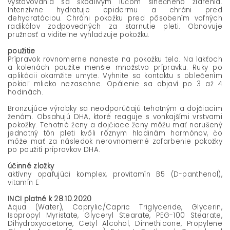
vystavovania sa škodlivým lúčom slnečného žiarenia.
Intenzívne hydratuje epidermu a chráni pred
dehydratáciou. Chráni pokožku pred pôsobením voľných
radikálov zodpovedných za starnutie pleti. Obnovuje
pružnosť a viditeľne vyhladzuje pokožku.
použitie
Prípravok rovnomerne naneste na pokožku tela. Na lakťoch
a kolenách použite menšie množstvo prípravku. Ruky po
aplikácii okamžite umyte. Vyhnite sa kontaktu s oblečením
pokiaľ mlieko nezaschne. Opálenie sa objaví po 3 až 4
hodinách.
Bronzujúce výrobky sa neodporúčajú tehotným a dojčiacim
ženám.
Obsahujú DHA, ktoré reaguje s vonkajšími vrstvami
pokožky. Tehotné ženy a dojčiace ženy môžu mať narušený
jednotný tón pleti kvôli rôznym hladinám hormónov, čo
môže mať za následok nerovnomerné zafarbenie pokožky
po použití prípravkov DHA.
účinné zložky
aktívny opaľujúci komplex, provitamín B5 (D-panthenol),
vitamín E
INCI platné k 28.10.2020
Aqua (Water), Caprylic/Capric Triglyceride, Glycerin,
Isopropyl Myristate, Glyceryl Stearate, PEG-100 Stearate,
Dihydroxyacetone, Cetyl Alcohol, Dimethicone, Propylene