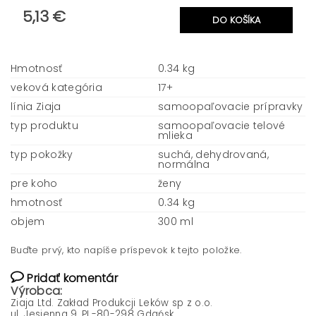
5,13 €
Hmotnosť
0.34 kg
veková kategória
17+
línia Ziaja
samoopaľovacie prípravky
typ produktu
samoopaľovacie telové
mlieka
typ pokožky
suchá, dehydrovaná,
normálna
pre koho
ženy
hmotnosť
0.34 kg
objem
300 ml
Buďte prvý, kto napíše príspevok k tejto položke.
Pridať komentár
Výrobca:
Ziaja Ltd. Zakład Produkcji Leków sp z o.o.
ul. Jesienna 9, PL-80-298 Gdańsk