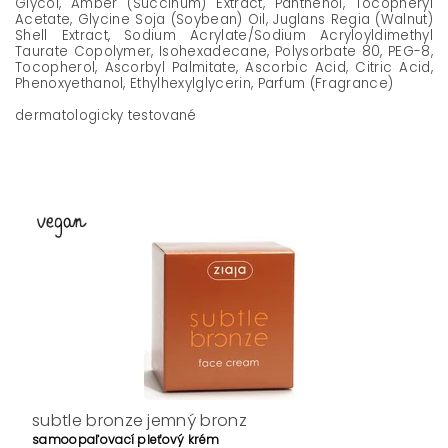
Glycol, Amber (Succinum) Extract, Panthenol, Tocopheryl
Acetate, Glycine Soja (Soybean) Oil, Juglans Regia (Walnut)
Shell Extract, Sodium Acrylate/Sodium Acryloyldimethyl
Taurate Copolymer, Isohexadecane, Polysorbate 80, PEG-8,
Tocopherol, Ascorbyl Palmitate, Ascorbic Acid, Citric Acid,
Phenoxyethanol, Ethylhexylglycerin, Parfum (Fragrance)
dermatologicky testované
subtle bronze jemný bronz
samoopaľovací pleťový krém