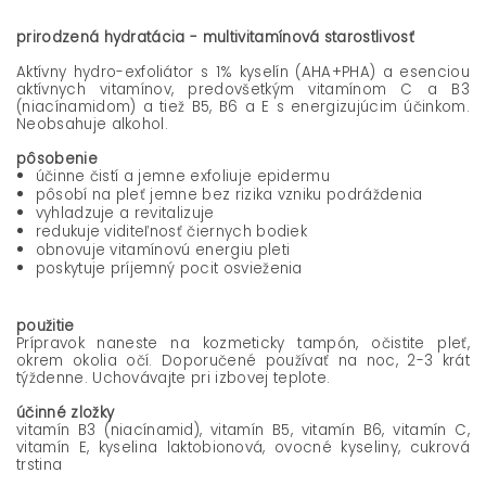
prirodzená hydratácia - multivitamínová starostlivosť
Aktívny hydro-exfoliátor s 1% kyselín (AHA+PHA) a esenciou
aktívnych vitamínov, predovšetkým vitamínom C a B3
(niacínamidom) a tiež B5, B6 a E s energizujúcim účinkom.
Neobsahuje alkohol.
pôsobenie
účinne čistí a jemne exfoliuje epidermu
pôsobí na pleť jemne bez rizika vzniku podráždenia
vyhladzuje a revitalizuje
redukuje viditeľnosť čiernych bodiek
obnovuje vitamínovú energiu pleti
poskytuje príjemný pocit osvieženia
použitie
Prípravok naneste na kozmeticky tampón, očistite pleť,
okrem okolia očí. Doporučené používať na noc, 2-3 krát
týždenne. Uchovávajte pri izbovej teplote.
účinné zložky
vitamín B3 (niacínamid), vitamín B5, vitamín B6, vitamín C,
vitamín E, kyselina laktobionová, ovocné kyseliny, cukrová
trstina