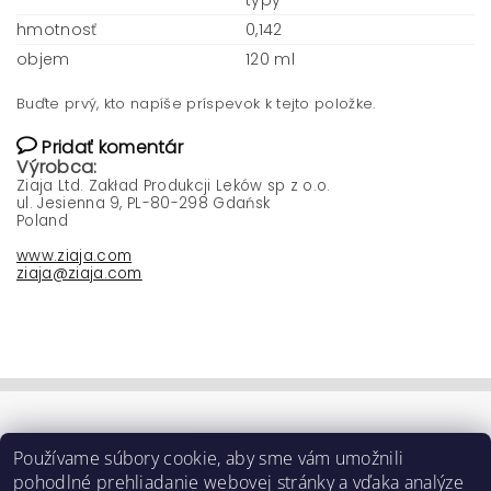
typy
hmotnosť
0,142
objem
120 ml
Buďte prvý, kto napíše príspevok k tejto položke.
Pridať komentár
Výrobca:
Ziaja Ltd. Zakład Produkcji Leków sp z o.o.
ul. Jesienna 9, PL-80-298 Gdańsk
Poland
www.ziaja.com
ziaja@ziaja.com
Používame súbory cookie, aby sme vám umožnili
pohodlné prehliadanie webovej stránky a vďaka analýze