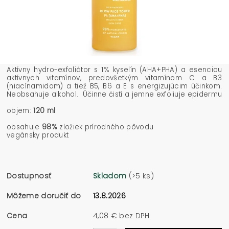
Aktívny hydro-exfoliátor s 1% kyselín (AHA+PHA) a esenciou
aktívnych vitamínov, predovšetkým vitamínom C a B3
(niacínamidom) a tiež B5, B6 a E s energizujúcim účinkom.
Neobsahuje alkohol. Účinne čistí a jemne exfoliuje epidermu
objem:
120 ml
obsahuje
98%
zložiek prírodného pôvodu
vegánsky produkt
Dostupnosť
Skladom
(>5 ks)
Môžeme doručiť do
13.8.2026
Cena
4,08 € bez DPH