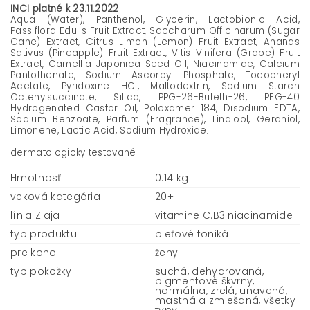
INCI platné k 23.11.2022
Aqua (Water), Panthenol, Glycerin, Lactobionic Acid,
Passiflora Edulis Fruit Extract, Saccharum Officinarum (Sugar
Cane) Extract, Citrus Limon (Lemon) Fruit Extract, Ananas
Sativus (Pineapple) Fruit Extract, Vitis Vinifera (Grape) Fruit
Extract, Camellia Japonica Seed Oil, Niacinamide, Calcium
Pantothenate, Sodium Ascorbyl Phosphate, Tocopheryl
Acetate, Pyridoxine HCl, Maltodextrin, Sodium Starch
Octenylsuccinate, Silica, PPG-26-Buteth-26, PEG-40
Hydrogenated Castor Oil, Poloxamer 184, Disodium EDTA,
Sodium Benzoate, Parfum (Fragrance), Linalool, Geraniol,
Limonene, Lactic Acid, Sodium Hydroxide.
dermatologicky testované
Hmotnosť
0.14 kg
veková kategória
20+
línia Ziaja
vitamine C.B3 niacinamide
typ produktu
pleťové toniká
pre koho
ženy
typ pokožky
suchá, dehydrovaná,
pigmentové škvrny,
normálna, zrelá, unavená,
mastná a zmiešaná, všetky