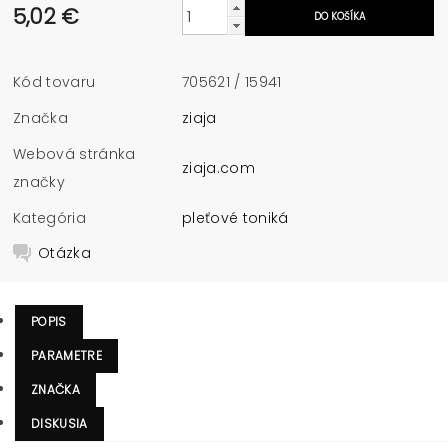
5,02 €
Kód tovaru
705621 / 15941
Značka
ziaja
Webová stránka
ziaja.com
značky
Kategória
pleťové toniká
Otázka
POPIS
PARAMETRE
ZNAČKA
DISKUSIA