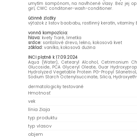
umytím šampónom, na navlhčené vlasy. Bez jej op
girl, CWC conditoner-wash-conditioner.
účinné zložky
výťažok z listov baobabu, rastlinný keratín, vitamíny E
vonná kompozícia:
hlava:
kvety Tiaré, limetka
srdce:
santalové drevo, lekno, kokosová kvet
základ:
vanilka, kokosová dužina
INCI platné k 17.09.2024
Aqua (Water), Cetearyl Alcohol, Cetrimonium Chlo
Glucoside, PCA Glyceryl Oleate, Guar Hydroxypropy
Hydrolyzed Vegetable Protein PG-Propyl Silanetriol
Sodium Starch Octenylsuccinate, Silica, Hydroxyethy
dermatologicky testované
Hmotnosť
vek
línia Ziaja
typ produktu
typ vlasov
objem