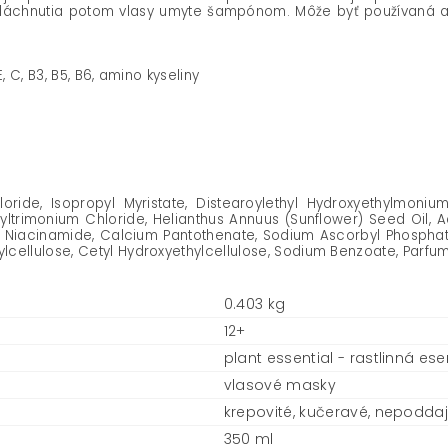
láchnutia potom vlasy umyte šampónom. Môže byť používaná ako
, C, B3, B5, B6, amino kyseliny
ride, Isopropyl Myristate, Distearoylethyl Hydroxyethylmonium 
ltrimonium Chloride, Helianthus Annuus (Sunflower) Seed Oil, A
, Niacinamide, Calcium Pantothenate, Sodium Ascorbyl Phosphate
lcellulose, Cetyl Hydroxyethylcellulose, Sodium Benzoate, Parfum
0.403 kg
12+
plant essential - rastlinná ese
vlasové masky
krepovité, kučeravé, nepoddaj
350 ml