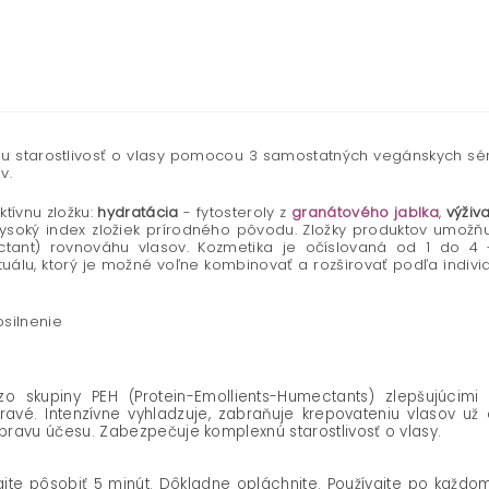
nu starostlivosť o vlasy pomocou 3 samostatných vegánskych sér
v.
tívnu zložku:
hydratácia
- fytosteroly z
granátového jablka
,
výživ
ysoký index zložiek prírodného pôvodu. Zložky produktov umožňujú
mectant) rovnováhu vlasov. Kozmetika je očíslovaná od 1 do 4
rituálu, ktorý je možné voľne kombinovať a rozširovať podľa indi
silnenie
zo skupiny PEH (Protein-Emollients-Humectants) zlepšujúcim
eravé.
Intenzívne vyhladzuje, zabraňuje krepovateniu vlasov už 
ravu účesu. Zabezpečuje komplexnú starostlivosť o vlasy.
te pôsobiť 5 minút. Dôkladne opláchnite. Používajte po každom