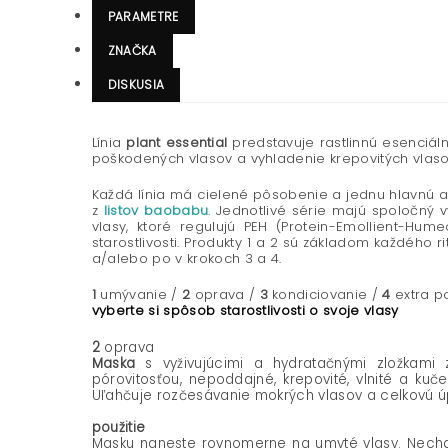
PARAMETRE
ZNAČKA
DISKUSIA
Línia
plant essential
predstavuje rastlinnú esenciál
poškodených vlasov a vyhladenie krepovitých vlaso
Každá línia má cielené pôsobenie a jednu hlavnú ak
z
listov baobabu
. Jednotlivé série majú spoločný v
vlasy, ktoré regulujú PEH (Protein-Emollient-Hu
starostlivosti. Produkty 1 a 2 sú základom každého 
a/alebo po v krokoch 3 a 4.
1
umývanie /
2
oprava /
3
kondiciovanie /
4
extra po
vyberte si spôsob starostlivosti o svoje vlasy
2
oprava
Maska
s vyživujúcimi a hydratačnými zložkami 
pórovitosťou,
nepoddajné, krepovité, vlnité a kuč
Uľahčuje rozčesávanie mokrých vlasov a celkovú úp
použitie
Masku naneste rovnomerne na umyté vlasy. Nechaj