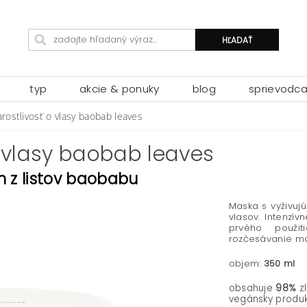
typ
akcie & ponuky
blog
sprievodc
arostlivosť o vlasy baobab leaves
 o vlasy baobab leaves
 z listov baobabu
Maska
s vyživuj
vlasov. Intenzív
prvého použit
rozčesávanie mo
objem:
350 ml
obsahuje
98%
zl
vegánsky produk