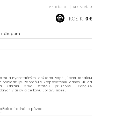
|
PRIHLÁSENIE
REGISTRÁCIA
KOŠÍK:
0 €
a nákupom
úcimi a hydratačnými zložkami zlepšujúcimi kondíciu
ne vyhladzuje, zabraňuje krepovateniu vlasov už od
ia. Chráni pred stratou pružnosti. Uľahčuje
krých vlasov a celkovú úpravu účesu.
ožiek prírodného pôvodu
t