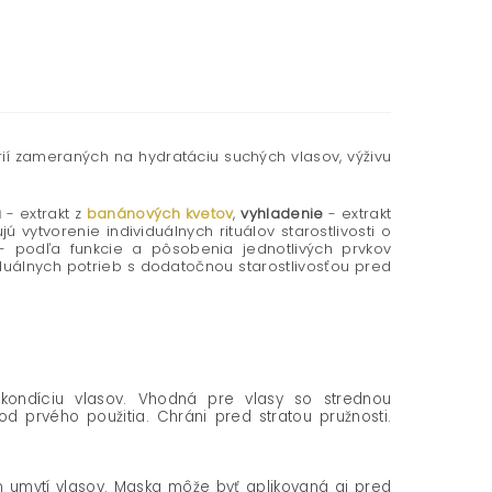
ií zameraných na hydratáciu suchých vlasov, výživu
a
- extrakt z
banánových kvetov
,
vyhladenie
- extrakt
 vytvorenie individuálnych rituálov starostlivosti o
 - podľa funkcie a pôsobenia jednotlivých prvkov
viduálnych potrieb s dodatočnou starostlivosťou pred
i kondíciu vlasov. Vhodná pre vlasy so strednou
od prvého použitia. Chráni pred stratou pružnosti.
 umytí vlasov. Maska môže byť aplikovaná aj pred