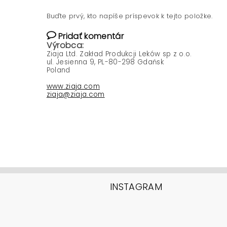
Buďte prvý, kto napíše príspevok k tejto položke.
Pridať komentár
Výrobca:
Ziaja Ltd. Zakład Produkcji Leków sp z o.o.
ul. Jesienna 9, PL-80-298 Gdańsk
Poland
www.ziaja.com
ziaja@ziaja.com
INSTAGRAM