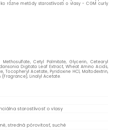
 rôzne metódy starostlivosti o vlasy - CGM curly
Methosulfate, Cetyl Palmitate, Glycerin, Cetearyl
dansonia Digitata Leaf Extract, Wheat Amino Acids,
, Tocopheryl Acetate, Pyridoxine HCl, Maltodextrin,
 (Fragrance), Linalyl Acetate.
nciálna starostlivosť o vlasy
né, stredná pórovitosť, suché