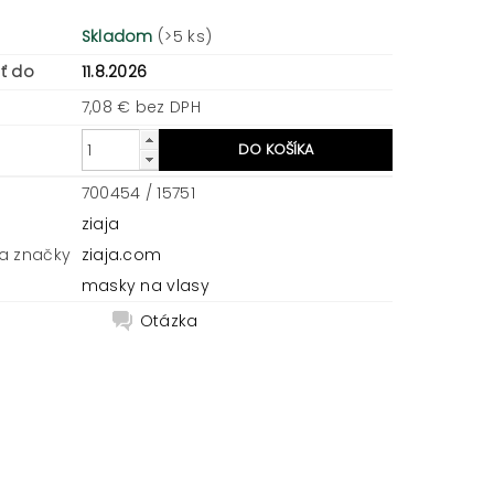
Skladom
(>5 ks)
ť do
11.8.2026
7,08 € bez DPH
700454 / 15751
ziaja
a značky
ziaja.com
masky na vlasy
Otázka