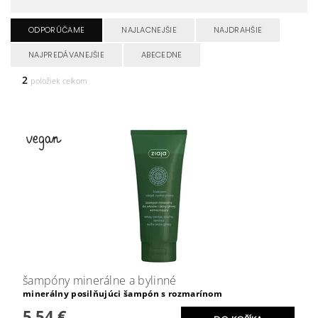
ODPORÚČAME
NAJLACNEJŠIE
NAJDRAHŠIE
NAJPREDÁVANEJŠIE
ABECEDNE
2
položiek celkom
šampóny minerálne a bylinné
minerálny posilňujúci šampón s rozmarínom
5,54 €