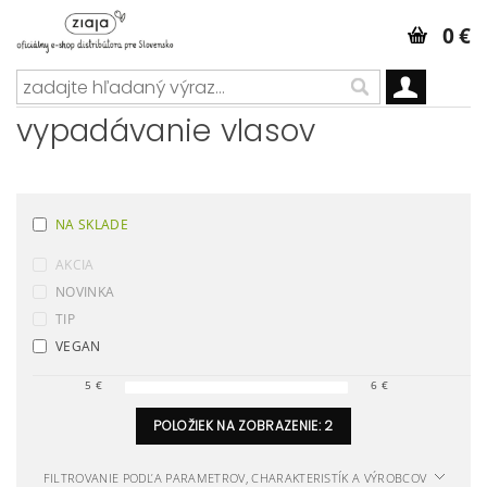
0 €
vypadávanie vlasov
NA SKLADE
AKCIA
NOVINKA
TIP
VEGAN
5
€
6
€
POLOŽIEK NA ZOBRAZENIE:
2
FILTROVANIE PODĽA PARAMETROV, CHARAKTERISTÍK A VÝROBCOV