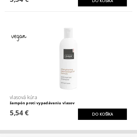
vlasová kúra
šampón proti vypadávaniu vlasov
5,54 €