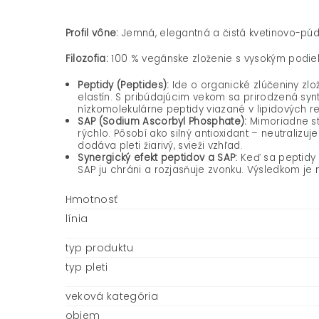
Profil vône:
Jemná, elegantná a čistá kvetinovo-púdro
Filozofia:
100 % vegánske zloženie s vysokým podie
Peptidy (Peptides):
Ide o organické zlúčeniny zlo
elastín. S pribúdajúcim vekom sa prirodzená syn
nízkomolekulárne peptidy viazané v lipidových 
SAP (Sodium Ascorbyl Phosphate):
Mimoriadne sta
rýchlo. Pôsobí ako silný antioxidant – neutralizu
dodáva pleti žiarivý, svieži vzhľad.
Synergický efekt peptidov a SAP:
Keď sa peptidy s
SAP ju chráni a rozjasňuje zvonku. Výsledkom je
Hmotnosť
línia
typ produktu
typ pleti
veková kategória
objem