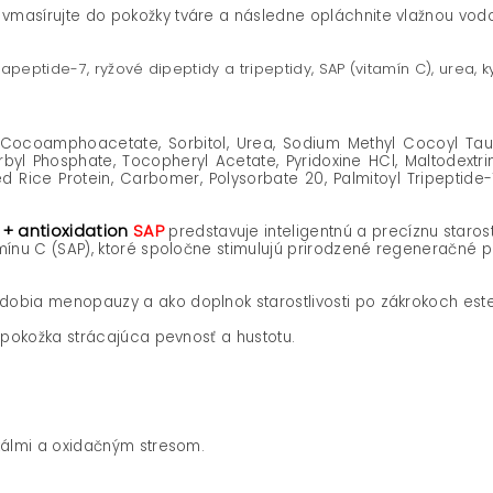
masírujte do pokožky tváre a následne opláchnite vlažnou vodou
apeptide-7, ryžové dipeptidy a tripeptidy, SAP (vitamín C), urea, k
 Cocoamphoacetate, Sorbitol, Urea, Sodium Methyl Cocoyl Taura
l Phosphate, Tocopheryl Acetate, Pyridoxine HCl, Maltodextrin
d Rice Protein, Carbomer, Polysorbate 20, Palmitoyl Tripeptide
e
+
antioxidation
SAP
predstavuje inteligentnú a precíznu starost
mínu C (SAP), ktoré spoločne stimulujú prirodzené regeneračné p
dobia menopauzy a ako doplnok starostlivosti po zákrokoch este
 pokožka strácajúca pevnosť a hustotu.
kálmi a oxidačným stresom.