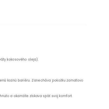
váty kokosového oleja).
enú kožnú bariéru.
Zanecháva pokožku zamatovo
hnuto a okamžite získava späť svoj komfort.