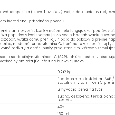
vá kompozícia (hlava: bavlníkový kvet; srdce: lupienky ruží, jaz
lom ingrediencií prírodného pôvodu.
žené z aminokyselín, ktoré v našom tele fungujú ako "poslíčkovi
téza peptidov v koži spomaľuje, čo vedie k ochabovaniu a tvorbe
reťazcoch, vďaka čomu prenikajú hlboko do pokožky a presne n
bilná, moderná forma vitamínu C, ktorá na rozdiel od čistej kys
je voľné radikály a chráni bunky pred starnutím. Zároveň stimuluj
poja so stabilným vitamínom C (SAP), ich účinnosť sa znásobuje. P
 maximálny omladzujúci efekt na bunkovej úrovni.
0.212 kg
Peptides + antioxidation SAP 
stabilným vitamínom C pre zr
umývacia pena na tvár
suchá, oslabená, tenká, ocha
hustotu
40+
150 ml