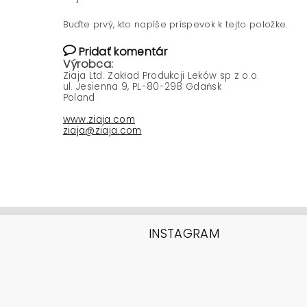
Buďte prvý, kto napíše príspevok k tejto položke.
Pridať komentár
Výrobca:
Ziaja Ltd. Zakład Produkcji Leków sp z o.o.
ul. Jesienna 9, PL-80-298 Gdańsk
Poland
www.ziaja.com
ziaja@ziaja.com
INSTAGRAM