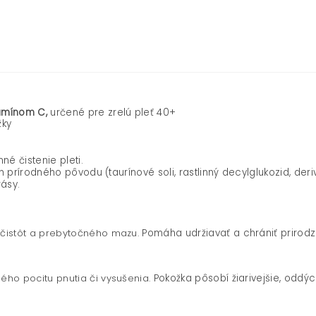
tamínom C,
určené pre zrelú pleť 40+
žky
 čistenie pleti.
 prírodného pôvodu (taurínové soli, rastlinný decylglukozid, deri
rásy.
ečistôt a prebytočného mazu.
Pomáha udržiavať a chrániť prirodz
ého pocitu pnutia či vysušenia.
Pokožka pôsobí žiarivejšie, oddýc