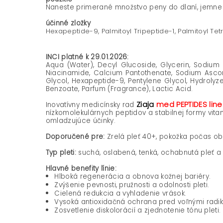
Naneste primerané množstvo peny do dlaní, jemne v
účinné zložky
Hexapeptide-9, Palmitoyl Tripeptide-1, Palmitoyl Tetr
INCI platné k 29.01.2026:
Aqua (Water), Decyl Glucoside, Glycerin, Sodium
Niacinamide, Calcium Pantothenate, Sodium Ascorby
Glycol, Hexapeptide-9, Pentylene Glycol, Hydrolyze
Benzoate, Parfum (Fragrance), Lactic Acid.
Ziaja
med PEPTIDES lin
Inovatívny medicínsky rad
nízkomolekulárnych peptidov a stabilnej formy vita
omladzujúce účinky.
Doporučené pre:
Zrelá pleť 40+, pokožka počas ob
Typ pleti:
suchá, oslabená, tenká, ochabnutá pleť a
Hlavné benefity línie:
Hlboká regenerácia a obnova kožnej bariéry.
Zvýšenie pevnosti, pružnosti a odolnosti pleti.
Cielená redukcia a vyhladenie vrások.
Vysoká antioxidačná ochrana pred voľnými radi
Zosvetlenie diskolorácií a zjednotenie tónu pleti.