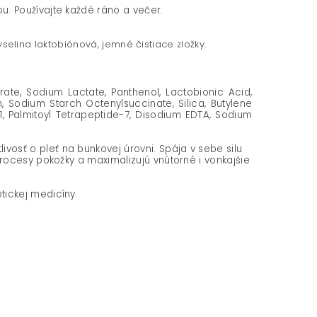
. Používajte každé ráno a večer.
yselina laktobiónová, jemné čistiace zložky.
te, Sodium Lactate, Panthenol, Lactobionic Acid,
, Sodium Starch Octenylsuccinate, Silica, Butylene
-1, Palmitoyl Tetrapeptide-7, Disodium EDTA, Sodium
livosť o pleť na bunkovej úrovni. Spája v sebe silu
rocesy pokožky a maximalizujú vnútorné i vonkajšie
tickej medicíny.