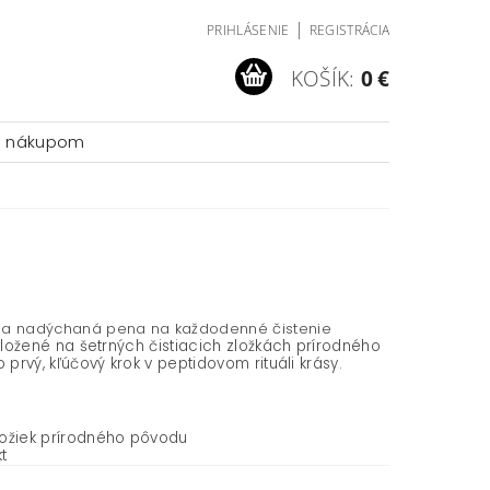
|
PRIHLÁSENIE
REGISTRÁCIA
KOŠÍK:
0 €
a nákupom
 a nadýchaná pena na každodenné čistenie
ložené na šetrných čistiacich zložkách prírodného
o prvý, kľúčový krok v peptidovom rituáli krásy.
ložiek prírodného pôvodu
t