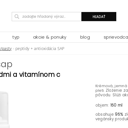
typ
akcie & ponuky
blog
sprievodc
/pasty
peptidy + antioxidácia SAP
sap
idmi a vitamínom c
Krémová, jemná
pleti.
Zloženie za
pôvodu.
Slúži ak
objem:
150 ml
obsahuje
95%
z
vegánsky produk