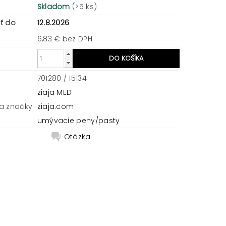
Skladom
(>5 ks)
ť do
12.8.2026
6,83 € bez DPH
701280 / 15134
ziaja MED
a značky
ziaja.com
umývacie peny/pasty
Otázka