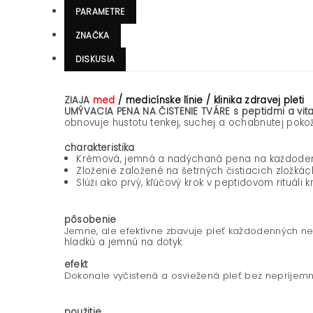
PARAMETRE
ZNAČKA
DISKUSIA
ZIAJA
med
/ medicínske línie /
klinika zdravej pleti
UMÝVACIA PENA NA ČISTENIE TVÁRE s peptidmi a vi
obnovuje hustotu tenkej, suchej a ochabnutej poko
charakteristika
Krémová, jemná a nadýchaná pena na každodenné
Zloženie založené na šetrných čistiacich zložkách
Slúži ako prvý, kľúčový krok v peptidovom rituáli k
pôsobenie
Jemne, ale efektívne zbavuje pleť každodenných n
hladkú a jemnú na dotyk.
.
efekt
Dokonale vyčistená a osviežená pleť bez nepríjemn
použitie