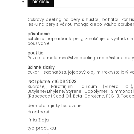
DISKUSIA
Cukrový peeling na pery s hustou, bohatou konzi
lesku na pery s vôňou manga alebo Vášho obľúben
pôsobenie
exfoliuje popraskané pery, zmäkčuje a vyhladzuje
používanie.
použitie
Rozotrite malé množstvo peelingu na očistené per
účinné zložky
cukor - sacharóza, jojobový olej, mikrokryštalický v
INCI platné k 16.06.2023
Sucrose, Paraffinum Liquidum (Mineral Oil),
Butylene/Ethylene/Styrene Copolymer, Simmondsi
(Rapeseed) Seed Oil, Beta-Carotene, PEG-8, Tocophe
dermatologicky testované
Hmotnosť
línia Ziaja
typ produktu