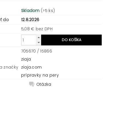
Skladom
(>5 ks)
ť do
12.8.2026
5,08 € bez DPH
705670 / 15866
ziaja
a značky
ziaja.com
prípravky na pery
Otázka