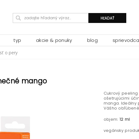
typ
akcie & ponuky
blog
sprievodc
osť o pery
slnečné mango
Cukrový peeling 
ošetrujúcimi úč
manga. Ideálny 
Vášho obľúbené
objem:
12 ml
vegánsky produk