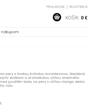
|
PRIHLÁSENIE
REGISTRÁCIA
KOŠÍK:
0 €
a nákupom
na pery s hustou, bohatou konzistenciou. Nasýtený
innými zložkami a aromatickou vôňou slnečného
pred použitím lesku na pery s vôňou manga alebo
ho rúžu.
t