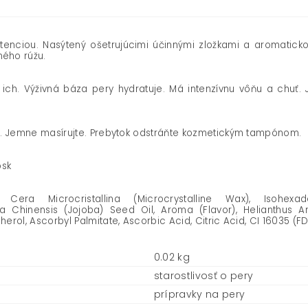
stenciou. Nasýtený ošetrujúcimi účinnými zložkami a aromatic
ého rúžu.
 ich. Výživná báza pery hydratuje. Má intenzívnu vôňu a chuť.
y. Jemne masírujte. Prebytok odstráňte kozmetickým tampónom.
osk
 Cera Microcristallina (Microcrystalline Wax), Isohexad
a Chinensis (Jojoba) Seed Oil, Aroma (Flavor), Helianthus A
rol, Ascorbyl Palmitate, Ascorbic Acid, Citric Acid, CI 16035 (F
0.02 kg
starostlivosť o pery
prípravky na pery