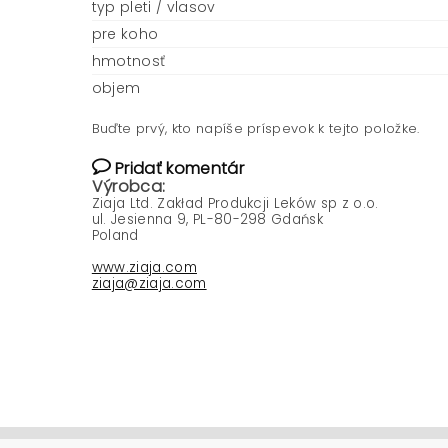
typ pleti / vlasov
pre koho
hmotnosť
objem
Buďte prvý, kto napíše príspevok k tejto položke.
Pridať komentár
Výrobca:
Ziaja Ltd. Zakład Produkcji Leków sp z o.o.
ul. Jesienna 9, PL-80-298 Gdańsk
Poland
www.ziaja.com
ziaja@ziaja.com