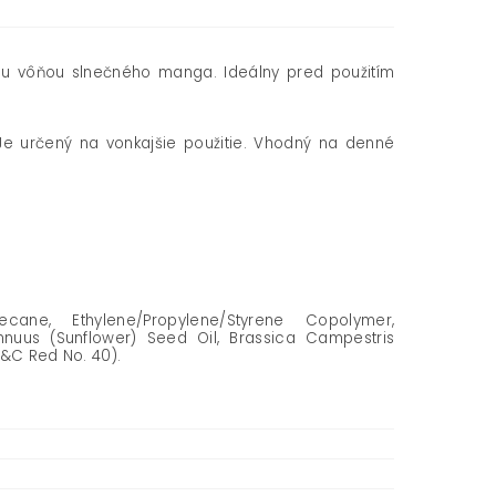
kou vôňou slnečného manga. Ideálny pred použitím
 Je určený na vonkajšie použitie. Vhodný na denné
ecane, Ethylene/Propylene/Styrene Copolymer,
nnuus (Sunflower) Seed Oil, Brassica Campestris
D&C Red No. 40).