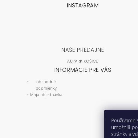
INSTAGRAM
NAŠE PREDAJNE
AUPARK KOŠICE
INFORMÁCIE PRE VÁS
obchodné
podmienky
Moja objednávka
Používame 
umožnili p
stránky a vď