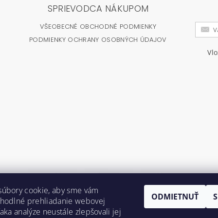
SPRIEVODCA NÁKUPOM
VŠEOBECNÉ OBCHODNÉ PODMIENKY
PODMIENKY OCHRANY OSOBNÝCH ÚDAJOV
Vl
súbory cookie, aby sme vám
ODMIETNUŤ
ohodlné prehliadanie webovej
aka analýze neustále zlepšovali jej