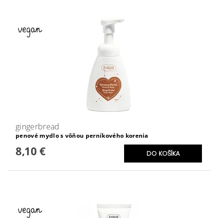
gingerbread
penové mydlo s vôňou perníkového korenia
8,10 €