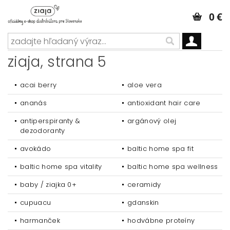
0 €
ziaja
, strana 5
acai berry
aloe vera
ananás
antioxidant hair care
antiperspiranty &
argánový olej
dezodoranty
avokádo
baltic home spa fit
baltic home spa vitality
baltic home spa wellness
baby / ziajka 0+
ceramidy
cupuacu
gdanskin
harmanček
hodvábne proteíny