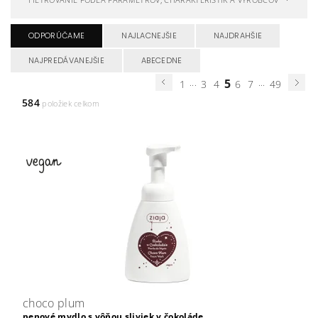
ODPORÚČAME
NAJLACNEJŠIE
NAJDRAHŠIE
NAJPREDÁVANEJŠIE
ABECEDNE
...
5
...
1
3
4
6
7
49
584
položiek celkom
choco plum
penové mydlo s vôňou sliviek v čokoláde