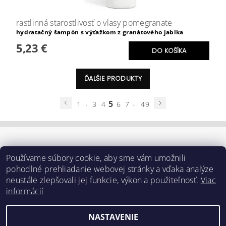
rastlinná starostlivosť o vlasy pomegranate
hydratačný šampón s výťažkom z granátového jablka
5,23 €
ĎALŠIE PRODUKTY
...
5
...
1
3
4
6
7
49
Používame súbory cookie, aby sme vám umožnili
pohodlné prehliadanie webovej stránky a vďaka analýze
neustále zlepšovali jej funkcie, výkon a použiteľnosť.
Viac
informácií
NASTAVENIE