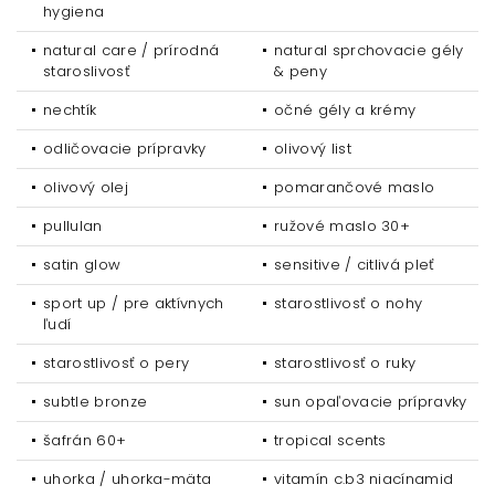
hygiena
natural care / prírodná
natural sprchovacie gély
staroslivosť
& peny
nechtík
očné gély a krémy
odličovacie prípravky
olivový list
olivový olej
pomarančové maslo
pullulan
ružové maslo 30+
satin glow
sensitive / citlivá pleť
sport up / pre aktívnych
starostlivosť o nohy
ľudí
starostlivosť o pery
starostlivosť o ruky
subtle bronze
sun opaľovacie prípravky
šafrán 60+
tropical scents
uhorka / uhorka-mäta
vitamín c.b3 niacínamid