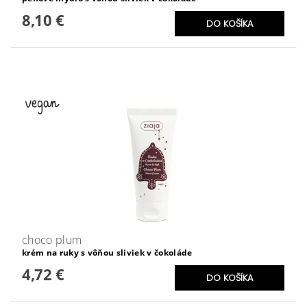
8,10 €
choco plum
krém na ruky s vôňou sliviek v čokoláde
4,72 €