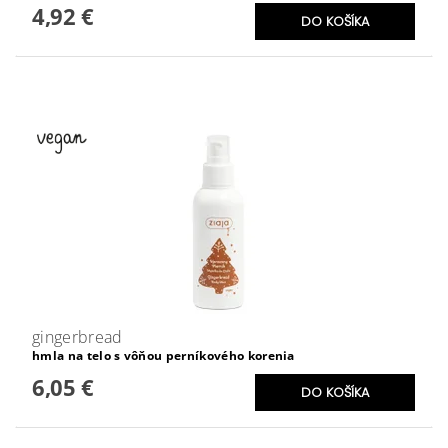
4,92 €
gingerbread
hmla na telo s vôňou perníkového korenia
6,05 €