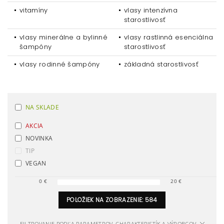
vitamíny
vlasy intenzívna
starostlivosť
vlasy minerálne a bylinné
vlasy rastlinná esenciálna
šampóny
starostlivosť
vlasy rodinné šampóny
základná starostlivosť
NA SKLADE
AKCIA
NOVINKA
TIP
VEGAN
0
€
20
€
POLOŽIEK NA ZOBRAZENIE:
584
FILTROVANIE PODĽA PARAMETROV, CHARAKTERISTÍK A VÝROBCOV