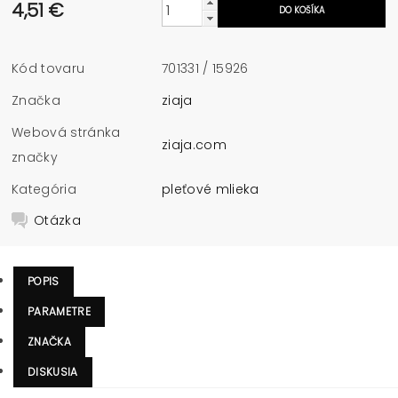
4,51 €
Kód tovaru
701331 / 15926
Značka
ziaja
Webová stránka
ziaja.com
značky
Kategória
pleťové mlieka
Otázka
POPIS
PARAMETRE
ZNAČKA
DISKUSIA