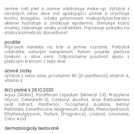
Jemne čistí pleť a účinne odstraňuje make-up. Výťažok z
čerstvých listov aloe má upokojujúci účinok a urýchľuje
tvorbu kolagénu. Vďaka prítomnosti mukopolysacharidov
aktívne hydratuje a zmäkčuje epidermis. Stimuluje kožnú
imunitu, zabraňuje vzniku podráždení. Pripravuje pokožku na
ďalšiu kozmetickú starostlivosť.
použitie
Prípravok naneste na tvár a jemne rozotrite. Prebytok
odstráňte vatovým tampónom. Potom použite pleťové
tonikum s aloe vera. Odporúčame používať spolu s
pleťovým krémom z tejto línie.
účinné zložky
výťažok z listov aloe, provitamín B5 (D-panthenol), vitamín A,
vitamín E
INCI platné k 28.10.2020
Aqua (Water), Paraffinum Liquidum (Mineral Oil), Propylene
Glycol, Ceteareth-12, Cetearyl Alcohol, Aloe Barbadensis
Leaf Extract, Panthenol, Tocopheryl Acetate, Retinyl
Palmitate, Dimethicone, Magnesium Sulfate, Phenoxyethanol,
Ethylhexylglycerin, Parfum (Fragrance), Linalool, Limonene,
Citric Acid.
dermatologicky testované