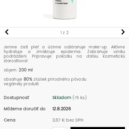
1
z 2
Jemne čistí pleť a účinne odstraňuje make-up. Aktívne
hydratuje a zmäkčuje epidermis. Zabraňuje vzniku
podráždení. Pripravuje pokožku na ďalšiu kozmetickú
starostlivosť.
objem:
200 ml
obsahuje
80%
zložiek prírodného pôvodu
vegánsky produkt
Dostupnosť
Skladom
(>5 ks)
Môžeme doručiť do
12.8.2026
Cena
3,67 € bez DPH