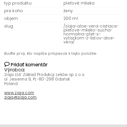
typ produktu
pleťové mlieka
pre koho
ženy
objem
200 ml
slug
/ziaja-aloe-vera-cistiace-
pletove-mlieko-sucha-
normalna-plet-s-
vytazkom-z-listov-aloe-
vera/
Buďte prvý, kto napíše príspevok k tejto položke.
Pridať komentár
Výrobca:
Ziaja Ltd. Zakład Produkcji Leków sp z o.o.
ul. Jesienna 9, PL-80-298 Gdańsk
Poland
www.ziaja.com
ziaja@ziaja.com