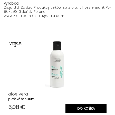
výrobca
Ziaja Ltd. Zakład Produkcji Leków sp z o.o., ul. Jesienna 9, PL-
80-298 Gdańsk, Poland
www.ziaja.com / ziaja@ziaja.com
aloe vera
pleťové tonikum
3,08 €