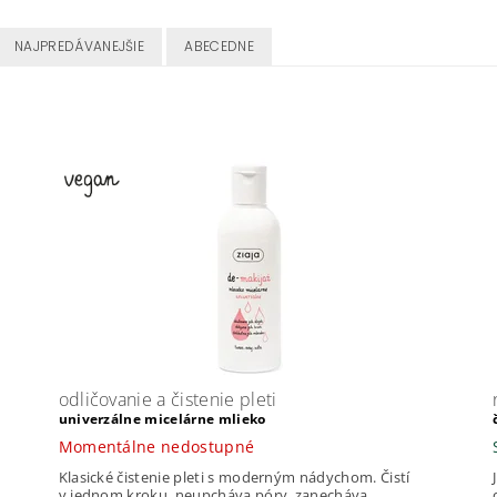
NAJPREDÁVANEJŠIE
ABECEDNE
odličovanie a čistenie pleti
univerzálne micelárne mlieko
Momentálne nedostupné
Klasické čistenie pleti s moderným nádychom. Čistí
v jednom kroku, neupcháva póry, zanecháva...