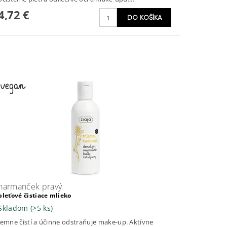
4,72 €
harmanček pravý
pleťové čistiace mlieko
Skladom
(>5 ks)
Jemne čistí a účinne odstraňuje make-up. Aktívne