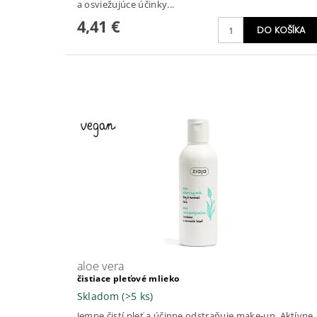
a osviežujúce účinky...
4,41 €
aloe vera
čistiace pleťové mlieko
Skladom
(>5 ks)
Jemne čistí pleť a účinne odstraňuje make-up. Aktívne