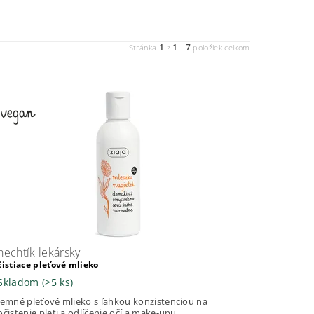
1
1
7
Stránka
z
-
položiek celkom
nechtík lekársky
čistiace pleťové mlieko
Skladom
(>5 ks)
Jemné pleťové mlieko s ľahkou konzistenciou na
očistenie pleti a odlíčenie očí a make-upu....