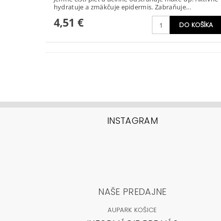
hydratuje a zmäkčuje epidermis. Zabraňuje...
4,51 €
INSTAGRAM
NAŠE PREDAJNE
AUPARK KOŠICE