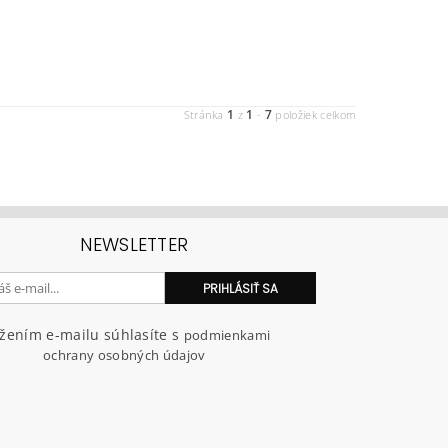
1
1
7
Stránka
z
-
položiek celkom
NEWSLETTER
ožením e-mailu súhlasíte s
podmienkami
ochrany osobných údajov