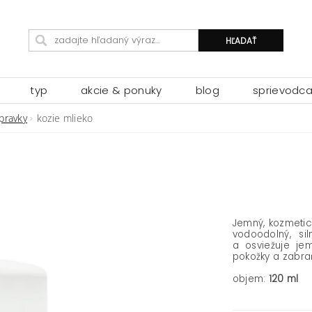
typ
akcie & ponuky
blog
sprievodc
ípravky
kozie mlieko
Jemný, kozmetick
vodoodolný, si
a osviežuje je
pokožky a zabra
objem:
120 ml