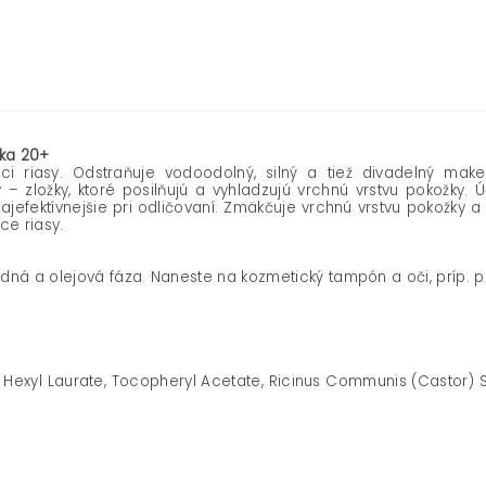
žka 20+
úci riasy. Odstraňuje vodoodolný, silný a tiež divadelný mak
– zložky, ktoré posilňujú a vyhladzujú vrchnú vrstvu pokožky. 
efektívnejšie pri odličovaní. Zmäkčuje vrchnú vrstvu pokožky a
ce riasy.
odná a olejová fáza. Naneste na kozmetický tampón a oči, príp. p
exyl Laurate, Tocopheryl Acetate, Ricinus Communis (Castor) Se