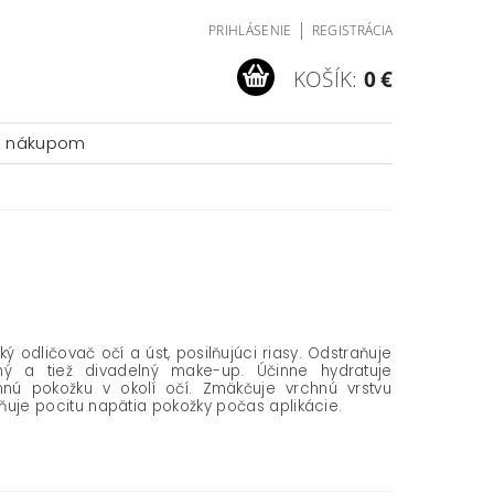
|
PRIHLÁSENIE
REGISTRÁCIA
KOŠÍK:
0 €
a nákupom
ý odličovač očí a úst, posilňujúci riasy. Odstraňuje
lný a tiež divadelný make-up. Účinne hydratuje
mnú pokožku v okolí očí. Zmäkčuje vrchnú vrstvu
ňuje pocitu napätia pokožky počas aplikácie.