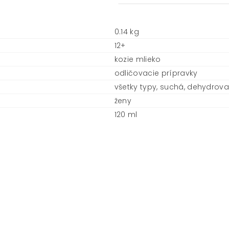
0.14 kg
12+
kozie mlieko
odličovacie prípravky
všetky typy, suchá, dehydrov
ženy
120 ml