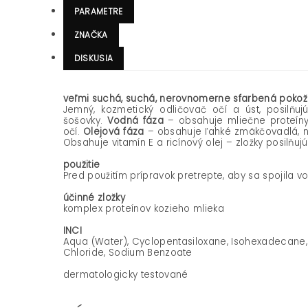
PARAMETRE
ZNAČKA
DISKUSIA
veľmi suchá, suchá, nerovnomerne sfarbená poko
Jemný, kozmetický odličovač očí a úst, posilňuj
šošovky.
Vodná fáza
– obsahuje mliečne proteíny 
očí.
Olejová fáza
– obsahuje ľahké zmäkčovadlá, naj
Obsahuje vitamín E a ricínový olej – zložky posilňujú
použitie
Pred použitím prípravok pretrepte, aby sa spojila v
účinné zložky
komplex proteínov kozieho mlieka
INCI
Aqua (Water), Cyclopentasiloxane, Isohexadecane, H
Chloride, Sodium Benzoate
dermatologicky testované