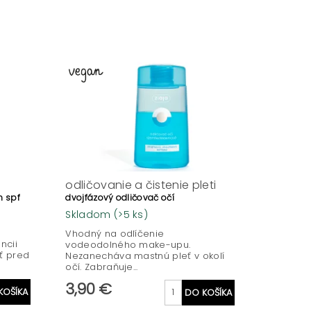
odličovanie a čistenie pleti
m spf
dvojfázový odličovač očí
Skladom
(>5 ks)
Vhodný na odlíčenie
ncii
vodeodolného make-upu.
ť pred
Nezanecháva mastnú pleť v okolí
očí. Zabraňuje...
3,90 €