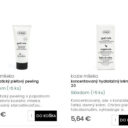
 mlieko
kozie mlieko
tický pleťový peeling
koncentrovaný hydratačný kré
20
dom
(>5 ks)
Skladom
(>5 ks)
tický peeling s papaínom
Koncentrovaný, ale v konziste
eínmi kozieho mlieka.
ľahký denný krém. Chráni ple
vaný starostlivosťou...
fotostarnutím, vyhladzuje a...
 €
5,64 €