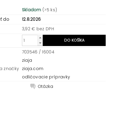
Skladom
(>5 ks)
ť do
12.8.2026
3,92 € bez DPH
703546 / 16004
ziaja
a značky
ziaja.com
odličovacie prípravky
Otázka