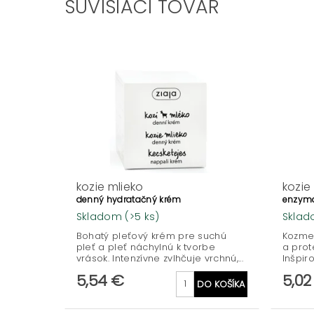
SÚVISIACI TOVAR
kozie mlieko
kozie
denný hydratačný krém
enzyma
Skladom
(>5 ks)
Skla
Bohatý pleťový krém pre suchú
Kozme
pleť a pleť náchylnú k tvorbe
a prot
vrások. Intenzívne zvlhčuje vrchnú,...
Inšpiro
5,54 €
5,02