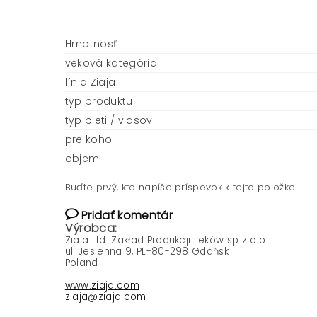
Hmotnosť
veková kategória
línia Ziaja
typ produktu
typ pleti / vlasov
pre koho
objem
Buďte prvý, kto napíše príspevok k tejto položke.
Pridať komentár
Výrobca:
Ziaja Ltd. Zakład Produkcji Leków sp z o.o.
ul. Jesienna 9, PL-80-298 Gdańsk
Poland
www.ziaja.com
ziaja@ziaja.com