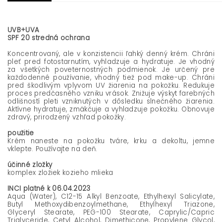
UVB+UVA
SPF 20 stredná ochrana
Koncentrovaný, ale v konzistencii ľahký denný krém. Chráni
pleť pred fotostarnutím, vyhladzuje a hydratuje. Je vhodný
za všetkých poveternostných podmienok. Je určený pre
každodenné používanie, vhodný tiež pod make-up.
Chráni
pred škodlivým vplyvom UV žiarenia na pokožku. Redukuje
proces predčasného vzniku vrások. Znižuje výskyt farebných
odlišností pleti vzniknutých v dôsledku slnečného žiarenia.
Aktívne hydratuje, zmäkčuje a vyhladzuje pokožku. Obnovuje
zdravý, prirodzený vzhľad pokožky.
použitie
Krém naneste na pokožku tváre, krku a dekoltu, jemne
vklepte. Používajte na deň.
účinné zložky
komplex zložiek kozieho mlieka
INCI platné k 06.04.2023
Aqua (Water), C12-15 Alkyl Benzoate, Ethylhexyl Salicylate,
Butyl Methoxydibenzoylmethane, Ethylhexyl Triazone,
Glyceryl Stearate, PEG-100 Stearate, Caprylic/Capric
Triglyceride, Cetyl Alcohol, Dimethicone, Propylene Glycol,