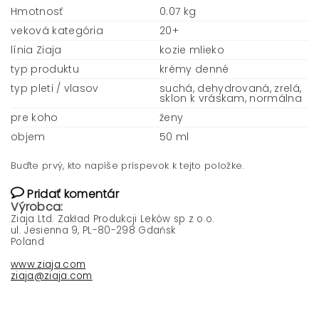
Hmotnosť
0.07 kg
veková kategória
20+
línia Ziaja
kozie mlieko
typ produktu
krémy denné
typ pleti / vlasov
suchá, dehydrovaná, zrelá,
sklon k vráskam, normálna
pre koho
ženy
objem
50 ml
Buďte prvý, kto napíše príspevok k tejto položke.
Pridať komentár
Výrobca:
Ziaja Ltd. Zakład Produkcji Leków sp z o.o.
ul. Jesienna 9, PL-80-298 Gdańsk
Poland
www.ziaja.com
ziaja@ziaja.com