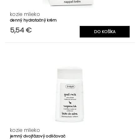
kozie mlieko
denný hydratačný krém
5,54 €
kozie mlieko
jemný dvojfázový odličovač