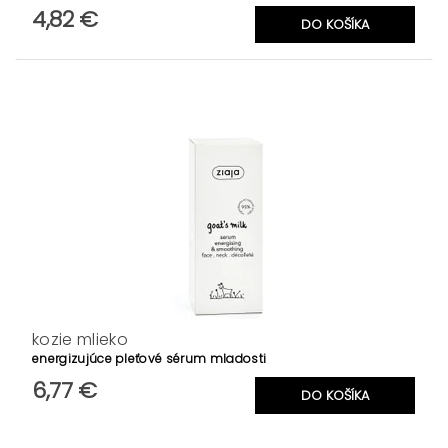
4,82 €
kozie mlieko
energizujúce pleťové sérum mladosti
6,77 €